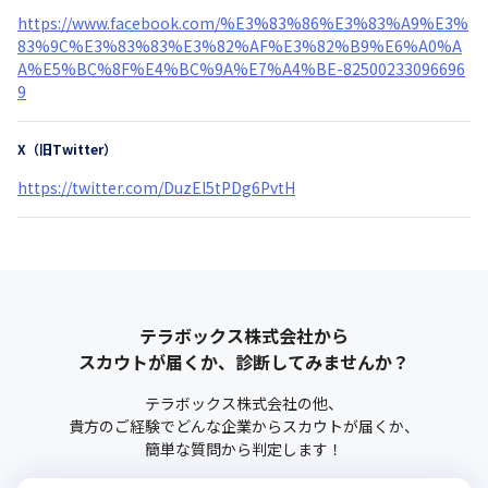
https://www.facebook.com/%E3%83%86%E3%83%A9%E3%
83%9C%E3%83%83%E3%82%AF%E3%82%B9%E6%A0%A
A%E5%BC%8F%E4%BC%9A%E7%A4%BE-82500233096696
9
X（旧Twitter）
https://twitter.com/DuzEl5tPDg6PvtH
テラボックス株式会社
から
スカウトが届くか、診断してみませんか？
テラボックス株式会社
の他、
貴方のご経験でどんな企業からスカウトが届くか、
簡単な質問から判定します！