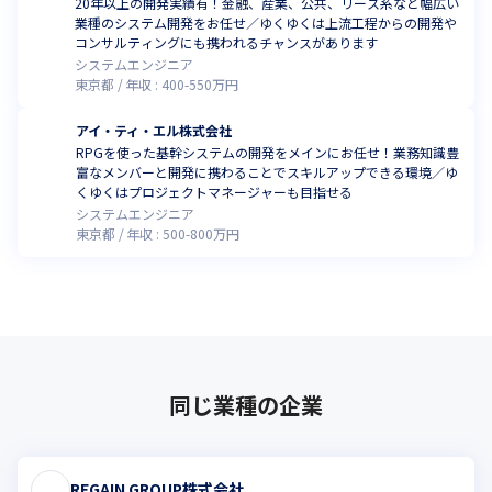
20年以上の開発実績有！金融、産業、公共、リース系など幅広い
業種のシステム開発をお任せ／ゆくゆくは上流工程からの開発や
コンサルティングにも携われるチャンスがあります
システムエンジニア
東京都
年収 :
400
-
550
万円
アイ・ティ・エル株式会社
RPGを使った基幹システムの開発をメインにお任せ！業務知識豊
富なメンバーと開発に携わることでスキルアップできる環境／ゆ
くゆくはプロジェクトマネージャーも目指せる
システムエンジニア
東京都
年収 :
500
-
800
万円
同じ業種の企業
REGAIN GROUP株式会社