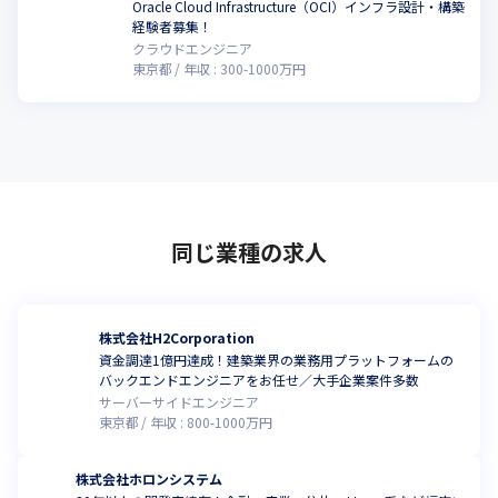
Oracle Cloud Infrastructure（OCI）インフラ設計・構築
経験者募集！
クラウドエンジニア
東京都
年収 :
300
-
1000
万円
同じ業種の求人
株式会社H2Corporation
資金調達1億円達成！建築業界の業務用プラットフォームの
バックエンドエンジニアをお任せ／大手企業案件多数
サーバーサイドエンジニア
東京都
年収 :
800
-
1000
万円
株式会社ホロンシステム