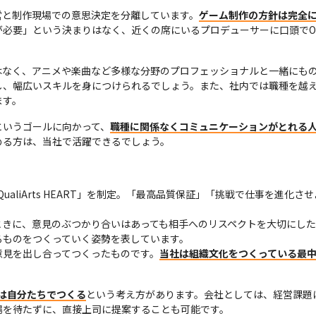
営と制作現場での意思決定を分離しています。
ゲーム制作の方針は完全
が必要」という決まりはなく、近くの席にいるプロデューサーに口頭でO
はなく、アニメや楽曲など多様な分野のプロフェッショナルと一緒にも
し、幅広いスキルを身につけられるでしょう。また、社内では職種を越
ます。
というゴールに向かって、
職種に関係なくコミュニケーションがとれる
める方は、当社で活躍できるでしょう。
て「QualiArts HEART」を制定。「最高品質保証」「挑戦で仕事を進
ときに、意見のぶつかり合いはあっても相手へのリスペクトを大切にし
ものをつくっていく姿勢を表しています。

意見を出し合ってつくったものです。
当社は組織文化をつくっている最
は自分たちでつくる
という考え方があります。会社としては、経営課題
場を待たずに、直接上司に提案することも可能です。