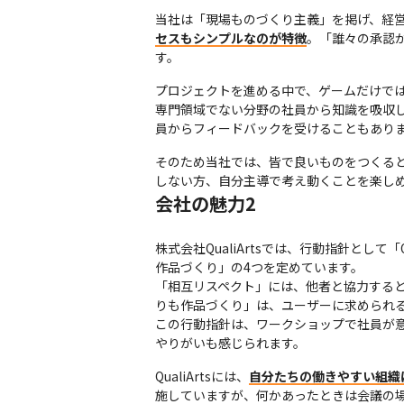
当社は「現場ものづくり主義」を掲げ、経
セスもシンプルなのが特徴
。「誰々の承認
す。
プロジェクトを進める中で、ゲームだけで
専門領域でない分野の社員から知識を吸収
員からフィードバックを受けることもあり
そのため当社では、皆で良いものをつくる
しない方、自分主導で考え動くことを楽し
会社の魅力2
株式会社QualiArtsでは、行動指針とし
作品づくり」の4つを定めています。

「相互リスペクト」には、他者と協力する
りも作品づくり」は、ユーザーに求められる
この行動指針は、ワークショップで社員が
やりがいも感じられます。
QualiArtsには、
自分たちの働きやすい組織
施していますが、何かあったときは会議の