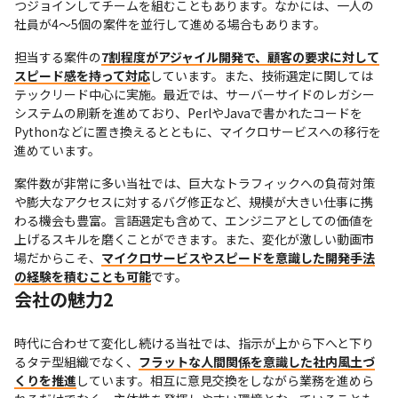
つジョインしてチームを組むこともあります。なかには、一人の
社員が4～5個の案件を並行して進める場合もあります。
担当する案件の
7割程度がアジャイル開発で、顧客の要求に対して
スピード感を持って対応
しています。また、技術選定に関しては
テックリード中心に実施。最近では、サーバーサイドのレガシー
システムの刷新を進めており、PerlやJavaで書かれたコードを
Pythonなどに置き換えるとともに、マイクロサービスへの移行を
進めています。
案件数が非常に多い当社では、巨大なトラフィックへの負荷対策
や膨大なアクセスに対するバグ修正など、規模が大きい仕事に携
わる機会も豊富。言語選定も含めて、エンジニアとしての価値を
上げるスキルを磨くことができます。また、変化が激しい動画市
場だからこそ、
マイクロサービスやスピードを意識した開発手法
の経験を積むことも可能
です。
会社の魅力2
時代に合わせて変化し続ける当社では、指示が上から下へと下り
るタテ型組織でなく、
フラットな人間関係を意識した社内風土づ
くりを推進
しています。相互に意見交換をしながら業務を進めら