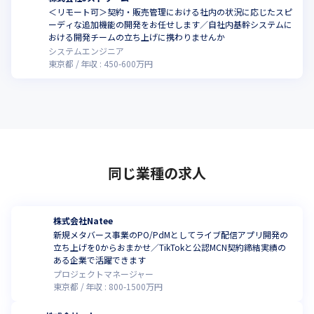
＜リモート可＞契約・販売管理における社内の状況に応じたスピ
ーディな追加機能の開発をお任せします／自社内基幹システムに
こ
おける開発チームの立ち上げに携わりませんか
システムエンジニア
東京都
年収 :
450
-
600
万円
同じ業種の求人
株式会社Natee
新規メタバース事業のPO/PdMとしてライブ配信アプリ開発の
立ち上げを0からおまかせ／TikTokと公認MCN契約締結実績の
ある企業で活躍できます
プロジェクトマネージャー
東京都
年収 :
800
-
1500
万円