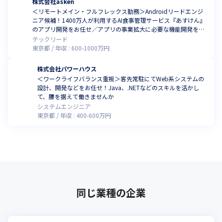
株式会社asken
＜リモートメイン・フルフレックス勤務＞Androidリードエンジ
ニア候補！1400万人が利用するAI食事管理サービス『あすけん』
のアプリ開発をお任せ／アプリの事業拡大に必要な機能開発をリ
ード
テックリード
東京都
年収 :
600
-
1000
万円
株式会社パワーハウス
＜ワークライフバランス重視＞客先常駐にてWeb系システムの
設計、開発などをお任せ！Java、.NETなどのスキルを活かし
て、腰を据えて働きませんか
システムエンジニア
東京都
年収 :
400
-
600
万円
同じ業種の企業