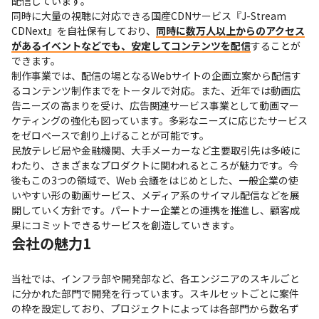
配信しています。

同時に大量の視聴に対応できる国産CDNサービス『J-Stream 
CDNext』を自社保有しており、
同時に数万人以上からのアクセス
があるイベントなどでも、安定してコンテンツを配信
することが
できます。

制作事業では、配信の場となるWebサイトの企画立案から配信す
るコンテンツ制作までをトータルで対応。また、近年では動画広
告ニーズの高まりを受け、広告関連サービス事業として動画マー
ケティングの強化も図っています。多彩なニーズに応じたサービス
をゼロベースで創り上げることが可能です。

民放テレビ局や金融機関、大手メーカーなど主要取引先は多岐に
わたり、さまざまなプロダクトに関われるところが魅力です。今
後もこの3つの領域で、Web 会議をはじめとした、一般企業の使
いやすい形の動画サービス、メディア系のサイマル配信などを展
開していく方針です。パートナー企業との連携を推進し、顧客成
果にコミットできるサービスを創造していきます。
会社の魅力1
当社では、インフラ部や開発部など、各エンジニアのスキルごと
に分かれた部門で開発を行っています。スキルセットごとに案件
の枠を設定しており、プロジェクトによっては各部門から数名ず