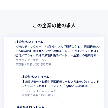
この企業の他の求人
株式会社Jストリーム
＜Webディレクター（PM候補）＞大手顧客に対し、動画配信シス
テム開発の企画提案から保守運用まで幅広いプロジェクト管理を
こ
担当／プライム案件の顧客折衝やパートナー企業との連携をお任
せします
プロジェクトマネージャー
東京都
年収 :
450
-
550
万円
株式会社Jストリーム
【ほぼリモート勤務】動画配信サービスFODのバックエンド
こ
エンジニアを募集しています！（Python未経験OK）
サーバーサイドエンジニア
東京都
年収 :
450
-
600
万円
株式会社Jストリーム