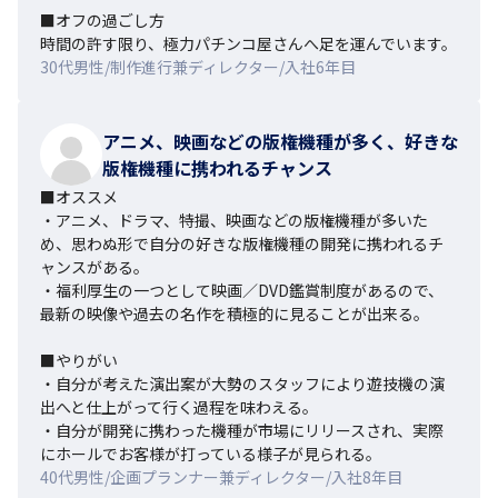
■オフの過ごし方

時間の許す限り、極力パチンコ屋さんへ足を運んでいます。
30代男性/制作進行兼ディレクター/入社6年目
アニメ、映画などの版権機種が多く、好きな
版権機種に携われるチャンス
■オススメ

・アニメ、ドラマ、特撮、映画などの版権機種が多いた
め、思わぬ形で自分の好きな版権機種の開発に携われるチ
ャンスがある。

・福利厚生の一つとして映画／DVD鑑賞制度があるので、
最新の映像や過去の名作を積極的に見ることが出来る。

■やりがい

・自分が考えた演出案が大勢のスタッフにより遊技機の演
出へと仕上がって行く過程を味わえる。

・自分が開発に携わった機種が市場にリリースされ、実際
にホールでお客様が打っている様子が見られる。
40代男性/企画プランナー兼ディレクター/入社8年目