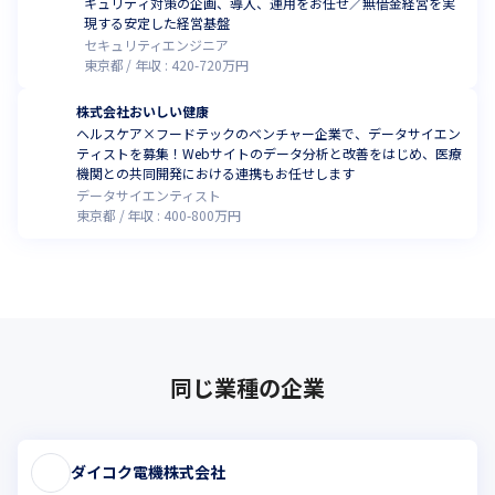
キュリティ対策の企画、導入、運用をお任せ／無借金経営を実
現する安定した経営基盤
セキュリティエンジニア
東京都
年収 :
420
-
720
万円
株式会社おいしい健康
ヘルスケア×フードテックのベンチャー企業で、データサイエン
ティストを募集！Webサイトのデータ分析と改善をはじめ、医療
機関との共同開発における連携もお任せします
データサイエンティスト
東京都
年収 :
400
-
800
万円
同じ業種の企業
ダイコク電機株式会社