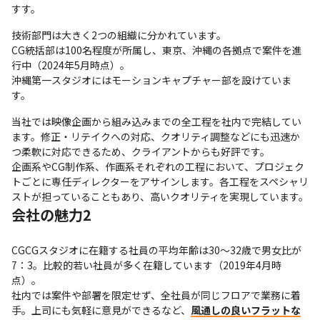
すす。
技術部門は大きく2つの組織に分かれています。

CG統括部は100名程度が所属し、東京、沖縄の各拠点で案件を進
行中（2024年5月時点）。

沖縄第一スタジオにはモーションキャプチャー部を設けていま
す。
当社では映像企画から組み込みまでの全工程を社内で完結してい
ます。修正・リテイクへの対応、クオリティ調整などにも迅速か
つ柔軟に対応できるため、クライアントからも好評です。

企画系やCG制作系、作画系それぞれの工程において、プロジェク
トごとに専任ディレクターをアサインします。各工程をスペシャリ
ストが担っていることもあり、高いクオリティを実現しています。
会社の魅力2
CGCGスタジオに在籍する社員の平均年齢は30～32歳で男女比が
7：3。比較的若い社員が多く在籍しています（2019年4月時
点）。

社内では案件や部署を限定せず、全社員が同じフロアで業務に着
手。上司にも気軽に意見ができるなど、
風通しの良いフラットな