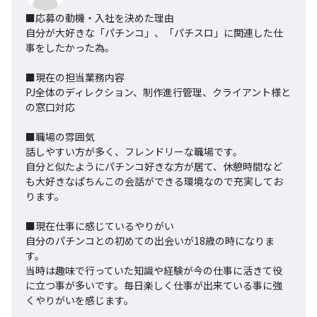
■応募の動機・入社を決めた理由

自分が大好きな「パチンコ」、「パチスロ」に関連した仕
事をしたかった為。

■現在の担当業務内容

PJ全体のディレクション、制作進行管理、クライアント様と
の窓口対応

■職場の雰囲気

話しやすい方が多く、フレンドリーな職場です。

自分と似たようにパチンコ好きな方が居て、休憩時間など
も大好きなぱちんこの会話ができる環境なので充実してお
ります。

■現在仕事に感じているやりがい

自分のパチンコとの初めての出会いが18歳の時になりま
す。

当時は趣味で行っていた知識や経験が今の仕事に活きて役
に立つ事が多いです。毎日楽しく仕事が出来ている事に強
くやりがいを感じます。
