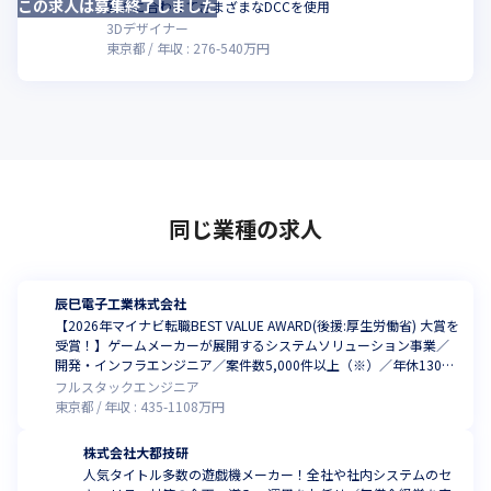
この求人は募集終了しました
こ
要件に合わせてさまざまなDCCを使用
3Dデザイナー
東京都
年収 :
276
-
540
万円
同じ業種の求人
辰巳電子工業株式会社
【2026年マイナビ転職BEST VALUE AWARD(後援:厚生労働省) 大賞を
受賞！】ゲームメーカーが展開するシステムソリューション事業／
開発・インフラエンジニア／案件数5,000件以上（※）／年休130
日・固定残業制なし・残業月6時間（※）／ゲーム・Webなど案件豊
フルスタックエンジニア
富／9割以上年収UP（※）／有給消化率8割（※）／リモート可（※
東京都
年収 :
435
-
1108
万円
2025年1月時点）
株式会社大都技研
人気タイトル多数の遊戯機メーカー！全社や社内システムのセ