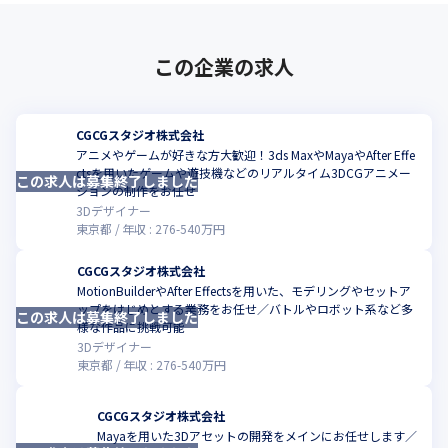
この企業の求人
CGCGスタジオ株式会社
アニメやゲームが好きな方大歓迎！3ds MaxやMayaやAfter Effe
ctsを用いたゲームや遊技機などのリアルタイム3DCGアニメー
この求人は募集終了しました
こ
ションの制作をお任せ
3Dデザイナー
東京都
年収 :
276
-
540
万円
CGCGスタジオ株式会社
MotionBuilderやAfter Effectsを用いた、モデリングやセットア
ップをはじめとする業務をお任せ／バトルやロボット系など多
この求人は募集終了しました
こ
様な作品に挑戦可能
3Dデザイナー
東京都
年収 :
276
-
540
万円
CGCGスタジオ株式会社
Mayaを用いた3Dアセットの開発をメインにお任せします／