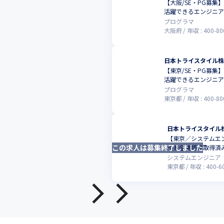
【大阪/SE・PG募
活躍できるエンジニ
プログラマ
大阪府
年収 :
400
-
80
日本トライスタイル
【東京/SE・PG募
活躍できるエンジニ
プログラマ
東京都
年収 :
400
-
80
日本トライスタイル
【東京／システムエン
この求人は募集終了しました
イト企業認定取得済
システムエンジニア
東京都
年収 :
400
-
6