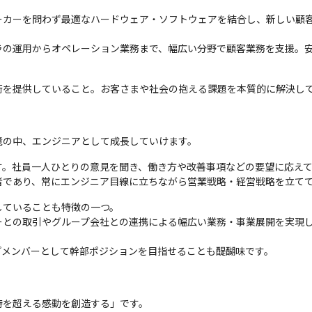
ーカーを問わず最適なハードウェア・ソフトウェアを結合し、新しい顧
ラの運用からオペレーション業務まで、幅広い分野で顧客業務を支援。
術を提供していること。お客さまや社会の抱える課題を本質的に解決し
境の中、エンジニアとして成長していけます。
。社員一人ひとりの意見を聞き、働き方や改善事項などの要望に応えて
者であり、常にエンジニア目線に立ちながら営業戦略・経営戦略を立て
ていることも特徴の一つ。

ーとの取引やグループ会社との連携による幅広い業務・事業展開を実現
プメンバーとして幹部ポジションを目指せることも醍醐味です。
を超える感動を創造する」です。
