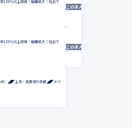
毎年120％以上成長｜組織拡大｜社会で
【ITエンジニア／東京
この求人は募集終了しました
か？あなたのキャリアア
システムエンジニア
東京都
年収 :
400
-
600
日本トライスタイル
毎年120％以上成長｜組織拡大｜社会で
【大阪／システムエン
この求人は募集終了しました
イト企業認定取得済
システムエンジニア
大阪府
年収 :
400
-
6
時点）◢◤上流・高商流PJ多数◢◤ホワ