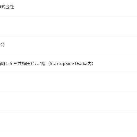
株式会社
開発
町1-5
三共梅田ビル7階（StartupSide Osaka内）