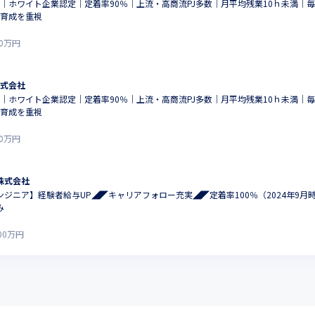
集】｜ホワイト企業認定｜定着率90％｜上流・高商流PJ多数｜月平均残業10ｈ未満｜
ア育成を重視
0
万円
株式会社
集】｜ホワイト企業認定｜定着率90％｜上流・高商流PJ多数｜月平均残業10ｈ未満｜
ア育成を重視
0
万円
株式会社
ジニア】経験者給与UP◢◤キャリアフォロー充実◢◤定着率100％（2024年9月
み
00
万円