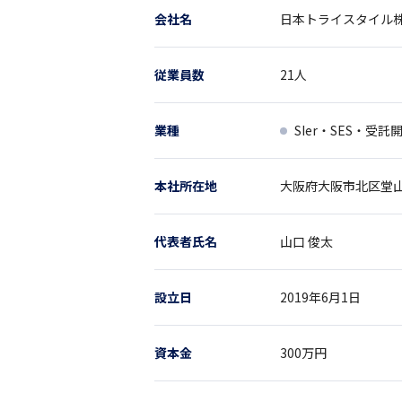
会社名
日本トライスタイル
従業員数
21
人
業種
SIer・SES・受託
本社所在地
大阪府
大阪市北区堂山
代表者氏名
山口 俊太
設立日
2019年6月1日
資本金
300万円