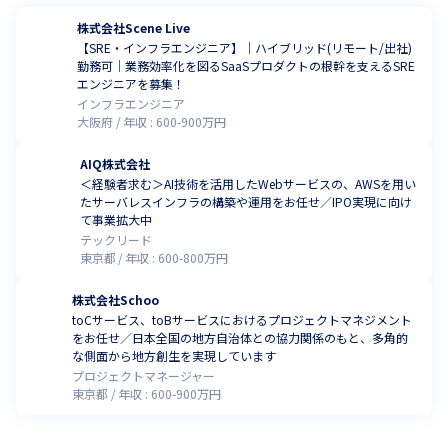
株式会社Scene Live
【SRE・インフラエンジニア】｜ハイブリッド(リモート/出社)
勤務可｜業務効率化を図るSaaSプロダクトの根幹を支えるSRE
エンジニアを募集！
インフラエンジニア
大阪府
年収 :
600
-
900
万円
AIQ株式会社
＜経験者求む＞AI技術を活用したWebサービスの、AWSを用い
たサーバレスインフラの構築や運用をお任せ／IPO実現に向け
て事業拡大中
テックリード
東京都
年収 :
600
-
800
万円
株式会社Schoo
toCサービス、toBサービスにおけるプロジェクトマネジメント
をお任せ／日本全国の地方自治体との協力関係のもと、多角的
な側面から地方創生を実現しています
プロジェクトマネージャー
東京都
年収 :
600
-
900
万円