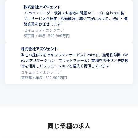
株式会社アズジェント
＜PMO・リーダー候補＞お客様の課題やニーズに合わせた製
品、サービスを提案し課題解決に導く工程における、設計・構
築業務をお任せします
セキュリティエンジニア
東京都
年収 :
500
-
900
万円
株式会社アズジェント
当社の提供するセキュリティサービスにおける、脆弱性診断（W
ebアプリケーション、プラットフォーム）業務をお任せ／先端技
術を活用したソリューションを幅広く提供しています
セキュリティエンジニア
東京都
年収 :
500
-
900
万円
同じ業種の求人