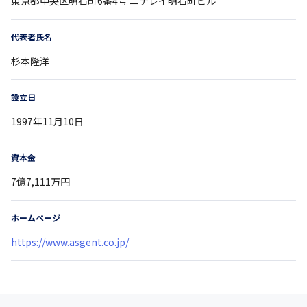
東京都
中央区明石町6番4号 ニチレイ明石町ビル
代表者氏名
杉本隆洋
設立日
1997年11月10日
資本金
7億7,111万円
ホームページ
https://www.asgent.co.jp/