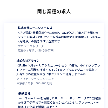
同じ業種の求人
株式会社エースシステムズ
＜PL候補＞業務効率化のための、JavaやC#、VB.NETを用いた
システム開発をお任せ／平均残業時間が月10時間以内（2024年
4月時点）の働きやすい企業です
プロジェクトリーダー
広島県
年収 :
450
-
600
万円
株式会社アサイン
＜Flutter＞AIキャリアシミュレーション『VIEW』のクロスプラッ
トフォーム開発を推進するモバイルアプリエンジニアを募集／一
人当たりの裁量が大きいポジションで活躍しませんか
アプリケーションエンジニア
東京都
年収 :
400
-
800
万円
i株式会社
LinuxやWindowsを使用したサーバー、ネットワークの設計構築
から運用保守までを幅広くおまかせ／エンジニアファーストを
徹底する企業で活躍しませんか