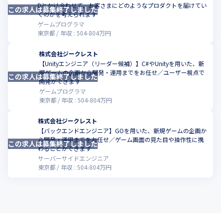
Dとかけ合わせて、お客さまにどのようなプロダクトを届けてい
この求人は募集終了しました
こ
くのかを考えられます
ゲームプログラマ
東京都
年収 :
504
-
804
万円
株式会社ジークレスト
【Unityエンジニア（リーダー候補）】C#やUnityを用いた、新
規ゲームの企画から開発・運用までをお任せ／ユーザー視点で
この求人は募集終了しました
こ
開発ができます
ゲームプログラマ
東京都
年収 :
504
-
804
万円
株式会社ジークレスト
【バックエンドエンジニア】GOを用いた、新規ゲームの企画か
ら開発・運用までをお任せ／ゲーム画面の見た目や操作性に携
この求人は募集終了しました
こ
わることができます
サーバーサイドエンジニア
東京都
年収 :
504
-
804
万円