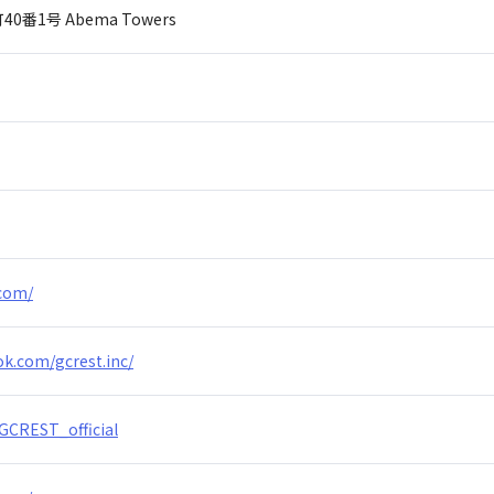
40番1号
Abema Towers
.com/
k.com/gcrest.inc/
/GCREST_official