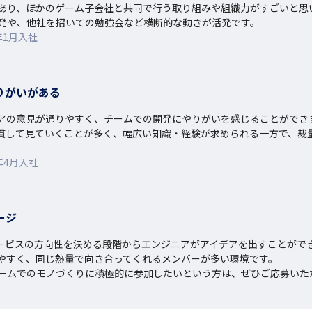
あり、ほかのゲーム子会社と共同で行う取り組みや組織力がすごいと思い
発や、他社を招いての勉強会など横断的な動きが活発です。
年1月入社
りがいがある
ニアの意見が通りやすく、チームでの開発にやりがいを感じることができ
貫して見ていくことが多く、幅広い知識・経験が求められる一方で、裁
年4月入社
ージ
ービスの方向性を決める段階からエンジニアがアイデアを出すことができ
やすく、同じ熱量で向き合ってくれるメンバーが多い環境です。

ームでのモノづくりに積極的に参加したいという方は、ぜひご応募いた