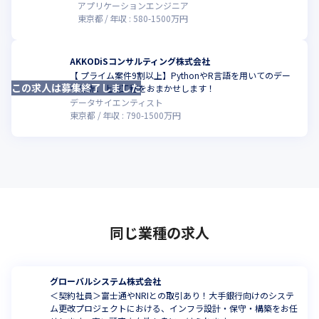
アプリケーションエンジニア
東京都
年収 :
580
-
1500
万円
AKKODiSコンサルティング株式会社
【 プライム案件9割以上】PythonやR言語を用いてのデー
この求人は募集終了しました
こ
タ分析、上流工程をおまかせします！
データサイエンティスト
東京都
年収 :
790
-
1500
万円
同じ業種の求人
グローバルシステム株式会社
＜契約社員＞富士通やNRIとの取引あり！大手銀行向けのシステ
ム更改プロジェクトにおける、インフラ設計・保守・構築をお任