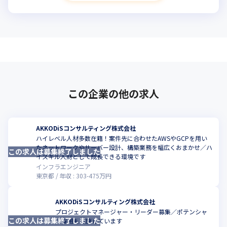
この企業の他の求人
AKKODiSコンサルティング株式会社
ハイレベル人材多数在籍！案件先に合わせたAWSやGCPを用い
たネットワークやサーバー設計、構築業務を幅広くおまかせ／ハ
この求人は募集終了しました
こ
イスキル人財として成長できる環境です
インフラエンジニア
東京都
年収 :
303
-
475
万円
AKKODiSコンサルティング株式会社
プロジェクトマネージャー・リーダー募集／ポテンシャ
この求人は募集終了しました
こ
ル採用も実施しています