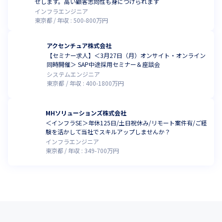
せします。高い顧客志向性も身につけられます
インフラエンジニア
東京都
年収 :
500
-
800
万円
アクセンチュア株式会社
【セミナー求人】＜3月27日（月）オンサイト・オンライン
同時開催＞ SAP中途採用セミナー＆座談会
システムエンジニア
東京都
年収 :
400
-
1800
万円
MHソリューションズ株式会社
＜インフラSE＞年休125日/土日祝休み/リモート案件有/ご経
験を活かして当社でスキルアップしませんか？
インフラエンジニア
東京都
年収 :
349
-
700
万円