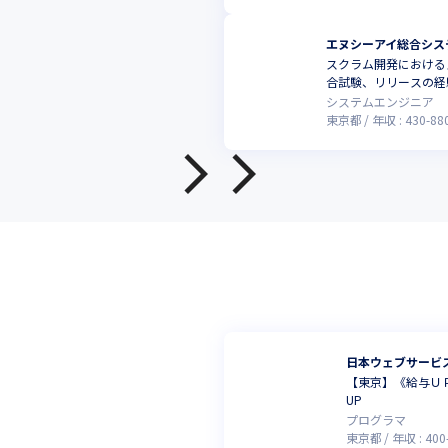
エヌシーアイ総合シス
スクラム開発における
合試験、リリースの経
システムエンジニア
東京都
年収 :
430
-
88
日本ウェブサービ
【東京】《給与Ｕ
UP
プログラマ
東京都
年収 :
400