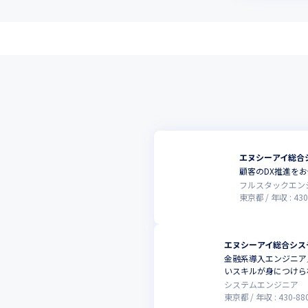
エヌシーアイ総合
顧客のDX推進を
フルスタックエン
東京都
年収 :
430
エヌシーアイ総合シス
金融系導入エンジニア
いスキルが身につけら
システムエンジニア
東京都
年収 :
430
-
88