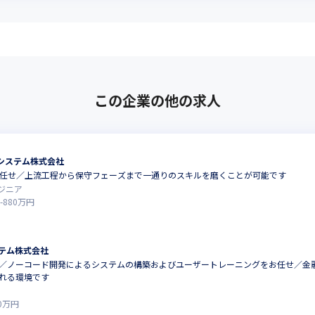
この企業の他の求人
システム株式会社
お任せ／上流工程から保守フェーズまで一通りのスキルを磨くことが可能です
ジニア
-
880
万円
テム株式会社
／ノーコード開発によるシステムの構築およびユーザートレーニングをお任せ／金
れる環境です
0
万円