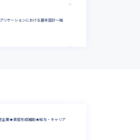
エヌシーアイ総合シ
アプリケーションにおける基本設計～結
＜テックリード候補＞
断で技術支援をお任
テックリード
東京都
年収 :
530
-
88
株式会社トラスト
定企業★資産形成補助★給与・キャリア
クラウドシステムや
きませんか
プロジェクトリーダ
東京都
年収 :
450
-