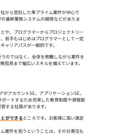
会社から受託した準プライム案件が中心で
けの基幹業務システムの開発などがありま
ことや、プログラマーからプロジェクトリー
し、若手もはじめはプログラマーとして一定
たキャリアパスが一般的です。
行うのではなく、全体を俯瞰しながら案件を
業務知見まで幅広いスキルを備えています。
ニアがアカウントSE、アプリケーションSE、
をサポートするため充実した教育制度や資格取
受容する社風があります。
ことができる
ところです。お客様に高い満足
イム案件を担うということは、その分責任も