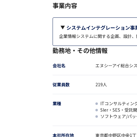
事業内容
システムインテグレーション事
企業情報システムに関する企画、設計、
勤務地・その他情報
会社名
エヌシーアイ総合シ
従業員数
219
人
業種
ITコンサルティン
SIer・SES・受託
ソフトウェア/パ
本社所在地
東京都
中野区中央1丁