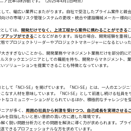
ニア比率は約9割です。（2025年4月1日時点）
として、幅広い業界にまたがります。自社で受注したプライム案件と親
様向けの市場リスク管理システムの更改・統合や建設機械メーカー様向
徴としては、
開発だけでなく、上流工程から案件に携わることができる
ップアップができる
ことなどがあります。当社の場合、開発経験を重視
状態でプロジェクトリーダーやプロジェクトマネージャーになるといっ
が大きすぎないことから、開発業務やマネジメント業務だけを部分的に
フルスタックエンジニアとしての職能を持ち、開発からマネジメント、
ないソリューションを提案できることも特徴となっています。
して「NCI-SE」を掲げています。「NCI-SE」とは、一人のエンジ
こなす人材を意味しています。「NCI-SE」として前進し続ける社員
ットなコミュニケーションがとられているほか、積極的なチャレンジを
ジニアが多く、
周囲の社員から刺激を受けつつ、自己成長を実現させる
みを目指したいと思い意欲の高い方に適した環境です。

み解く鋭い問題分析力とその問題を解決に導く力が求められます。プラ
完遂できるプロフェッショナルな方を求めています。