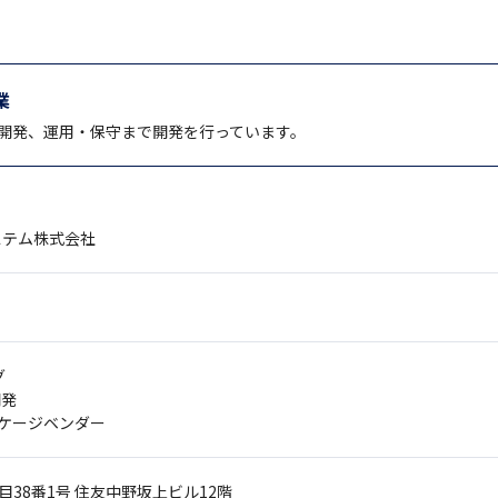
業
開発、運用・保守まで開発を行っています。
ステム株式会社
グ
開発
ッケージベンダー
目38番1号
住友中野坂上ビル12階