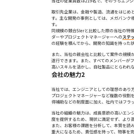
当社の従業員数は219名で、そのうちエンジ
取引先企業は、金融や製造、流通をはじめ
す。主な開発の事例としては、メガバンク
す。

同規模の競合SIerと比較した際の当社の特
ダーやプロジェクトマネージャーへの
ステ
の経験を積んでから、開発の知識を持った
また、当社の親会社と比較して案件の規模
遂行できます。また、すべてのメンバーが
高いスキルを活かし、自社製品にとらわれ
会社の魅力2
当社では、エンジニアとしての理想のあり方と
プロジェクトマネージャーなど複数の役割を
得補助などの制度面に加え、社内ではフラ
当社の組織の魅力は、成長意欲の高いエン
度を提供するため、現状に満足せず、より高
また、お客様の課題を分析して、本質を読
重大になるため、責任感を持って、物事を