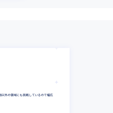
エヌシーアイ総合シス
＜茨城＞建設機械メ
造、保守まで広範囲
システムエンジニア
茨城県
年収 :
430
-
88
エヌシーアイ総合シス
融以外の領域にも挑戦しているので幅広
金融における業務知識
を牽引していただくこ
システムエンジニア
東京都
年収 :
530
-
880