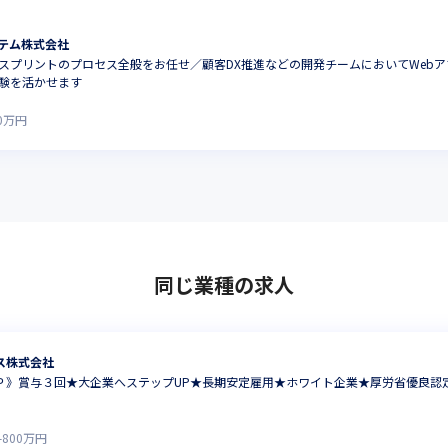
テム株式会社
スプリントのプロセス全般をお任せ／顧客DX推進などの開発チームにおいてWeb
験を活かせます
0
万円
同じ業種の求人
ス株式会社
Ｐ》賞与３回★大企業へステップUP★長期安定雇用★ホワイト企業★厚労省優良認
-
800
万円