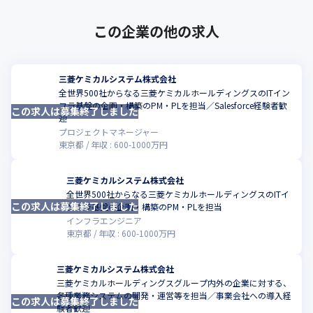
この企業の他の求人
三菱ケミカルシステム株式会社
全世界500社からなる三菱ケミカルホールディングスのITイン
フラ基盤の企画・構築のPM・PLを担当／Salesforce経験者歓
この求人は募集終了しました
こ
迎
プロジェクトマネージャー
東京都
年収 :
600
-
1000
万円
三菱ケミカルシステム株式会社
全世界500社からなる三菱ケミカルホールディングスのITイ
この求人は募集終了しました
こ
ンフラ基盤の企画・構築のPM・PLを担当
インフラエンジニア
東京都
年収 :
600
-
1000
万円
三菱ケミカルシステム株式会社
三菱ケミカルホールディングスグループ内外の企業に対する、
各種業務システムの開発・運営等を担当／事業会社への導入経
この求人は募集終了しました
こ
験者歓迎