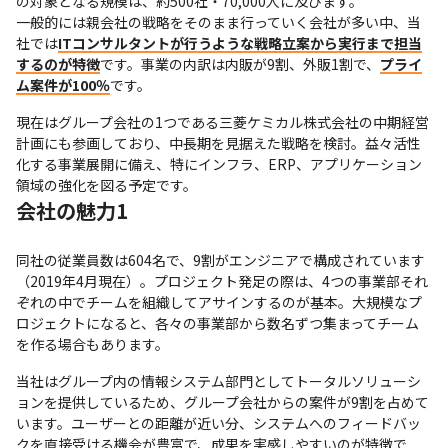
の対象となる規模は、約500社・70,000人に及びます。

一般的には親会社の戦略をそのまま行っていく会社が多い中、当
社では
ITコンサルタントが行うような戦略立案から実行まで担当
するのが特徴
です。事業の内訳は内販が9割、外販1割で、
プライ
ム案件が100％
です。
現在はグループ会社の1つである三菱ケミカル株式会社の中期経営
計画にも参画しており、中長期を見据えた戦略を検討。益々活性
化する事業展開に備え、特にインフラ、ERP、アプリケーション
領域の強化を図る予定です。
会社の魅力1
同社の従業員数は604名で、9割がエンジニアで構成されています
（2019年4月現在）。プロジェクト発足の際は、4つの事業部それ
ぞれの中でチームを組織してアサインするのが基本。大規模なプ
ロジェクトになると、各々の事業部から数名ずつ集まってチーム
を作る場合もあります。
当社はグループ内の情報システム部門としてトータルソリューシ
ョンを提供しているため、グループ会社からの案件が9割を占めて
います。ユーザーとの距離が近い分、システムへのフィードバッ
クを直接受ける機会が豊富で、成果を実感しやすいのが特徴で