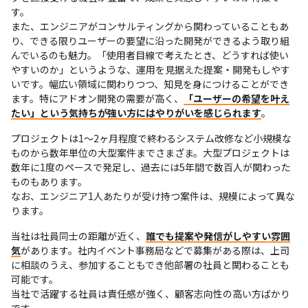
す。

また、エンジニアがコンサルティングから関わっていることもあ
り、できる限りユーザーの要望に沿った開発ができるよう取り組
んでいるのも魅力。「使用者目線で考えたとき、どうすれば使い
やすいのか」というような、運用を見据えた提案・開発もしやす
いです。幅広い領域に関わりつつ、知見を身につけることができ
ます。特にアドオン開発の需要が高く、
「ユーザーの希望を叶え
たい」という気持ちが強い方にはやりがいを感じられます
。
プロジェクトは1～2ヶ月程度で終わるシステム改修など小規模な
ものから数年単位の大型案件までさまざま。大型プロジェクトは
数年に1度のペースで発足し、過去には5年間で数百人が関わった
ものもあります。

なお、エンジニア1人あたりが受け持つ案件は、規模によって異な
ります。
当社は社員同士の距離が近く、
誰でも提案や発信がしやすい雰囲
気
があります。社内イベント事務局などで募集がある際は、上司
に相談のうえ、参加することもでき他部署の社員と関わることも
可能です。

当社で活躍する社員は責任感が強く、顧客志向性の高い方ばかり
です。