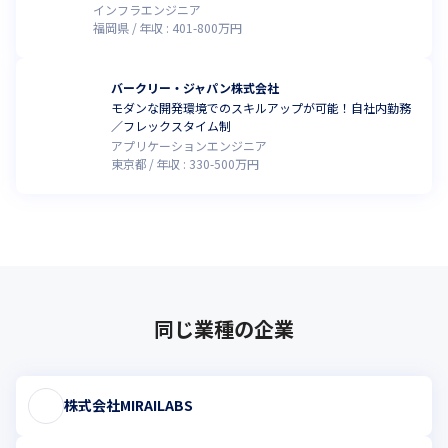
インフラエンジニア
福岡県
年収 :
401
-
800
万円
バークリー・ジャパン株式会社
モダンな開発環境でのスキルアップが可能！自社内勤務
／フレックスタイム制
アプリケーションエンジニア
東京都
年収 :
330
-
500
万円
同じ業種の企業
株式会社MIRAILABS