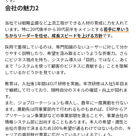
会社の魅力2
当社では戦略企画など上流工程ができる人材の育成に力を入れて
います。特に20代後半から30代前半をメインとする
若手に早いう
ちからリーダーを任せ、成長スピードを上げる方針
です。
採用で重視しているのは、専門知識のないユーザーに対して分か
りやすく説明したり、希望を汲み取るというような折衝力。さら
にビジネス視点を持ち、システム導入は「目的」ではなく、あく
まで「システムを使って顧客のビジネスに貢献する」ことを理解
しているかどうかを見ています。
教育は、入社後1年間はOJT研修を実施。年次研修は入社5年目ま
で継続して行っており、随時自分のスキルの確認・向上が図れま
す。

また、ジョブローテーションも導入し、数年に一度異動を行ない
ます。異動先は同事業部内で行われるものもあれば、ERPからア
プリケーション事業部などの事業部間を渡ることや、事業会社の
情報システム部に出向することもあります。本人の希望・適性と
会社の意向で決まるため100％希望が通るわけではないものの、キ
ャリアの選択肢が豊富に広がっているといえるでしょう。