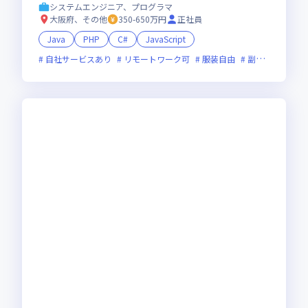
システムエンジニア、プログラマ
大阪府、その他
350-650万円
正社員
Java
PHP
C#
JavaScript
自社サービスあり
リモートワーク可
服装自由
副業可
オン