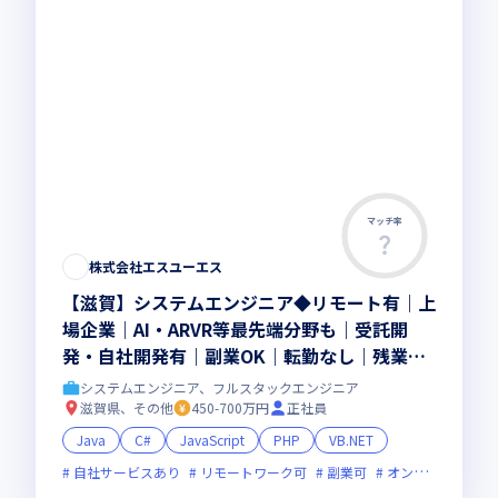
マッチ率
株式会社エスユーエス
【滋賀】システムエンジニア◆リモート有｜上
場企業｜AI・ARVR等最先端分野も｜受託開
発・自社開発有｜副業OK｜転勤なし｜残業平
均10h程｜定着率88.7%
システムエンジニア、フルスタックエンジニア
滋賀県、その他
450-700万円
正社員
Java
C#
JavaScript
PHP
VB.NET
自社サービスあり
リモートワーク可
副業可
オンライン選考可