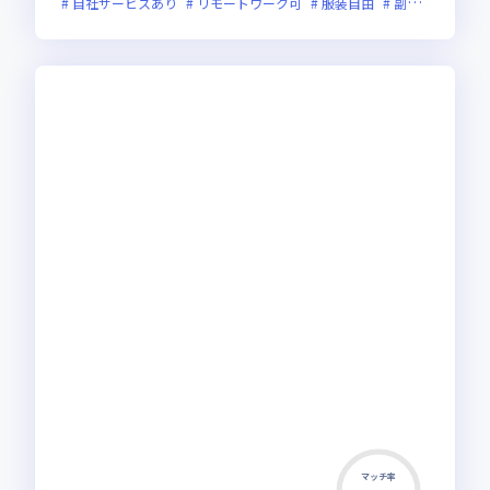
自社サービスあり
リモートワーク可
服装自由
副業可
オン
マッチ率