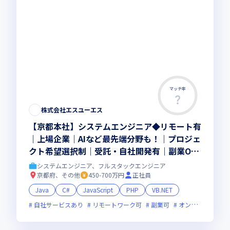
マッチ率
株式会社エスユーエス
【京都本社】システムエンジニア◆リモート有
｜上場企業｜AIなど最先端分野も！｜プロジェ
クト希望選択制｜受託・自社開発有｜副業OK
｜プライム案件中心｜平均残業10h程◎
システムエンジニア、フルスタックエンジニア
京都府、その他
450-700万円
正社員
Java
C#
JavaScript
PHP
VB.NET
自社サービスあり
リモートワーク可
副業可
オンライン選考可