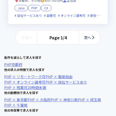
マネジメントのキャリア形成可能
京都府、その他
450-700万円
正社員
Java
PHP
C#
自社サービスあり
副業可
オンライン選考可
新技術に積極的
Page
1
/
4
前へ
次へ
条件を減らして求人を探す
PHP
京都府
他の求人の特徴で求人を探す
PHP × リモートワーク可
PHP × 服装自由
PHP × オンライン選考可
PHP × 自社サービスあり
PHP × 残業月20時間未満
他の勤務地で求人を探す
PHP × 東京都
PHP × 大阪府
PHP × 神奈川県
PHP × 埼玉県
PHP × 千葉県
他の年収帯で求人を探す