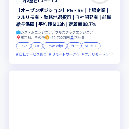
株式会社エスユーエス
【オープンポジション】PG・SE | 上場企業 |
フルリモ有・勤務地選択可 | 自社開発有 | 前職
給与保障 | 平均残業13h | 定着率88.7％
システムエンジニア、フルスタックエンジニア
東京都、その他
450-700万円
正社員
Java
C#
JavaScript
PHP
VB.NET
自社サービスあり
リモートワーク可
フルリモート可
副業可