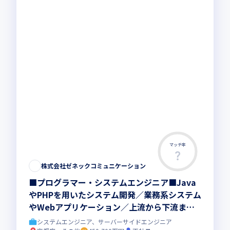
マッチ率
株式会社ゼネックコミュニケーション
■プログラマー・システムエンジニア■Java
やPHPを用いたシステム開発／業務系システム
やWebアプリケーション／上流から下流まで
一連の業務を担当できます！スペシャリストや
システムエンジニア、サーバーサイドエンジニア