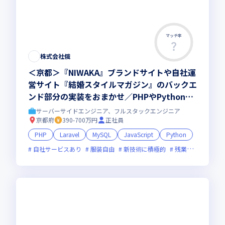
マッチ率
株式会社俄
＜京都＞『NIWAKA』ブランドサイトや自社運
営サイト『結婚スタイルマガジン』のバックエ
ンド部分の実装をおまかせ／PHPやPythonを
用いた開発経験が活かせる／ワークライフバラ
サーバーサイドエンジニア、フルスタックエンジニア
ンスが整いやすい環境です
京都府
390-700万円
正社員
PHP
Laravel
MySQL
JavaScript
Python
自社サービスあり
服装自由
新技術に積極的
残業月20時間未満