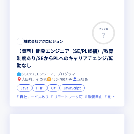
マッチ率
株式会社アクロビジョン
【関西】開発エンジニア（SE/PL候補）/教育
制度あり/SEからPLへのキャリアチェンジ/転
勤なし
システムエンジニア、プログラマ
大阪府、その他
450-700万円
正社員
Java
PHP
C#
JavaScript
自社サービスあり
リモートワーク可
服装自由
副業可
オン