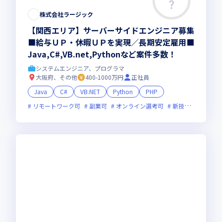
株式会社ラージック
【関西エリア】サーバーサイドエンジニア募集
■給与ＵＰ・休暇ＵＰを実現／長期安定雇用■
Java,C#,VB.net,Pythonなど案件多数！
システムエンジニア、プログラマ
大阪府、その他
400-1000万円
正社員
Java
C#
VB.NET
Python
PHP
リモートワーク可
副業可
オンライン選考可
新技術に積極的