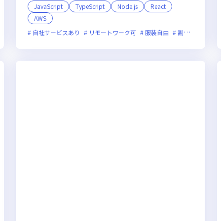
JavaScript
TypeScript
Node.js
React
AWS
装自由
副業可
オンライン選考可
フレックス制度あり
新規立ち上げ
自社サービスあり
リモートワーク可
服装自由
副業可
オン