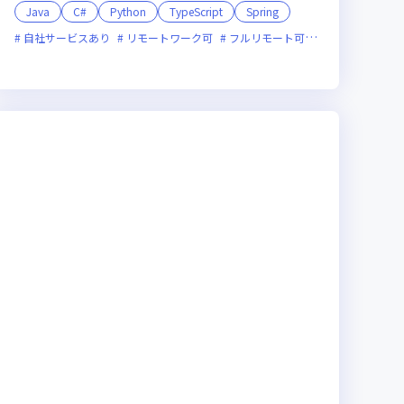
Java
C#
Python
TypeScript
Spring
新技術に積極的
自社サービスあり
面接1回
リモートワーク可
ベンチャー企業
フルリモート可
残業月20時間未満
服装自由
女性エンジニ
副業
ライン選考可
新規立ち上げ
新技術に積極的
ベンチャー企業
残業月20時