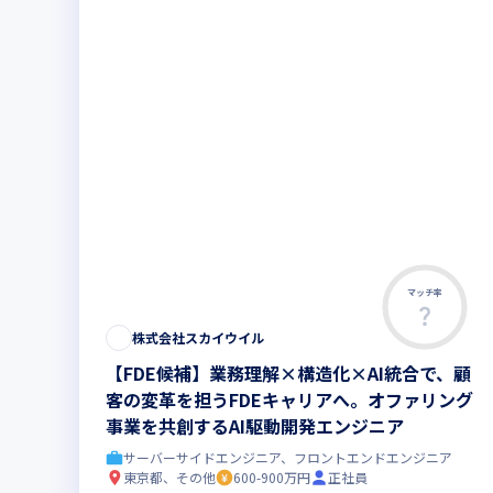
マッチ率
株式会社スカイウイル
【FDE候補】業務理解×構造化×AI統合で、顧
客の変革を担うFDEキャリアへ。オファリング
事業を共創するAI駆動開発エンジニア
サーバーサイドエンジニア、フロントエンドエンジニア
東京都、その他
600-900万円
正社員