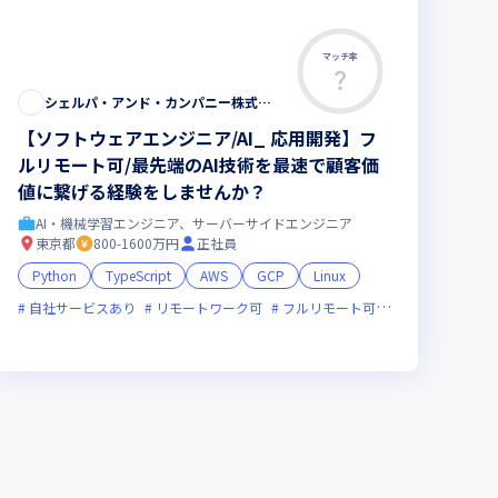
マッチ率
シェルパ・アンド・カンパニー株式会社
【ソフトウェアエンジニア/AI_ 応用開発】フ
ルリモート可/最先端のAI技術を最速で顧客価
値に繋げる経験をしませんか？
AI・機械学習エンジニア、サーバーサイドエンジニア
東京都
800-1600万円
正社員
Python
TypeScript
AWS
GCP
Linux
ライン選考可
自社サービスあり
フレックス制度あり
リモートワーク可
新規立ち上げ
フルリモート可
ベンチャー企業
服装自由
女性エン
副業