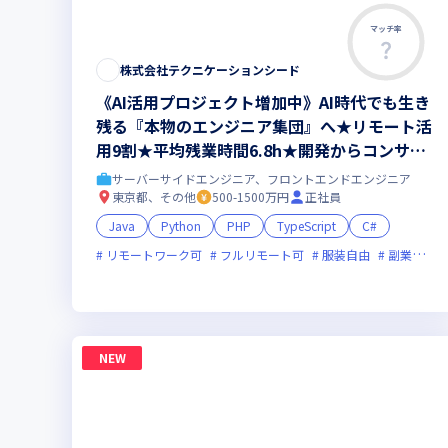
マッチ率
株式会社テクニケーションシード
《AI活用プロジェクト増加中》AI時代でも生き
残る『本物のエンジニア集団』へ★リモート活
用9割★平均残業時間6.8h★開発からコンサル
領域まで、一気通貫でキャリアを作りたいあな
サーバーサイドエンジニア、フロントエンドエンジニア
たにオススメの環境です！
東京都、その他
500-1500万円
正社員
Java
Python
PHP
TypeScript
C#
リモートワーク可
フルリモート可
服装自由
副業可
NEW