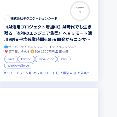
マッチ率
株式会社テクニケーションシード
《AI活用プロジェクト増加中》AI時代でも生き
残る『本物のエンジニア集団』へ★リモート活
用9割★平均残業時間6.8h★開発からコンサル
領域まで、一気通貫でキャリアを作りたいあな
サーバーサイドエンジニア、インフラエンジニア
たにオススメの環境です！
東京都、その他
500-1500万円
正社員
Java
Python
TypeScript
AWS
WindowsServer
未満
ライン選考可
新技術に積極的
ベンチャー企業
残業月20時間未満
リモートワーク可
フルリモート可
服装自由
副業可
オンライン選考