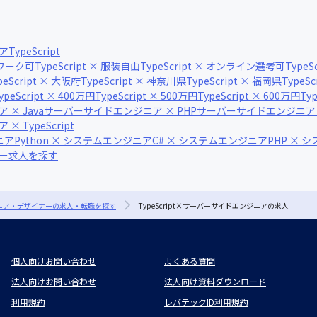
ア
TypeScript
ートワーク可
TypeScript × 服装自由
TypeScript × オンライン選考可
Type
peScript × 大阪府
TypeScript × 神奈川県
TypeScript × 福岡県
TypeS
ypeScript × 400万円
TypeScript × 500万円
TypeScript × 600万円
Ty
× Java
サーバーサイドエンジニア × PHP
サーバーサイドエンジニア × 
 TypeScript
ニア
Python × システムエンジニア
C# × システムエンジニア
PHP × 
ナー求人を探す
ジニア・デザイナーの求人・転職を探す
TypeScript×サーバーサイドエンジニアの求人
個人向けお問い合わせ
よくある質問
法人向けお問い合わせ
法人向け資料ダウンロード
利用規約
レバテックID利用規約