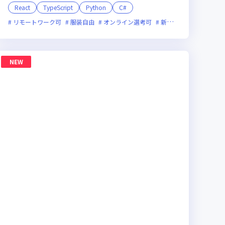
React
TypeScript
Python
C#
リモートワーク可
服装自由
オンライン選考可
新規立ち上げ
新技術
NEW