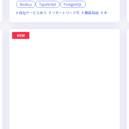
Node.js
TypeScript
PostgreSQL
新規立ち上げ
自社サービスあり
新技術に積極的
リモートワーク可
残業月20時間未満
服装自由
女性エンジニアが活躍中
オンライン選考可
NEW