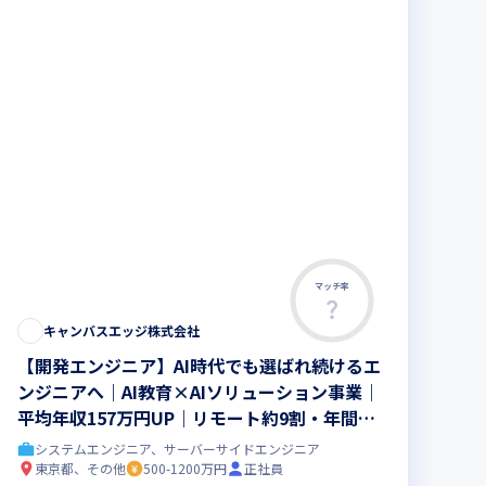
マッチ率
キャンバスエッジ株式会社
【開発エンジニア】AI時代でも選ばれ続けるエ
ンジニアへ｜AI教育×AIソリューション事業｜
平均年収157万円UP｜リモート約9割・年間休
日取得実績142日以上
システムエンジニア、サーバーサイドエンジニア
東京都、その他
500-1200万円
正社員