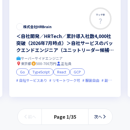
マッチ率
株式会社HRBrain
＜自社開発／HRTech／累計導入社数4,000社
突破（2026年7月時点）＞自社サービスのバッ
クエンドエンジニア（ユニットリーダー候補）
募集！
サーバーサイドエンジニア
東京都
500-700万円
正社員
Go
TypeScript
React
GCP
自社サービスあり
リモートワーク可
服装自由
副業可
オン
新技術に積極的
女性エンジニアが活躍中
Page
1
/
35
前へ
次へ