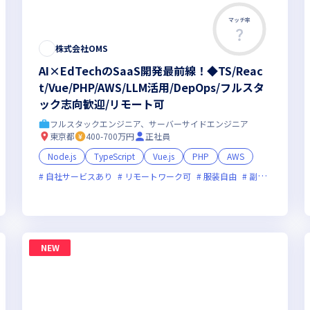
マッチ率
株式会社OMS
AI×EdTechのSaaS開発最前線！◆TS/Reac
t/Vue/PHP/AWS/LLM活用/DepOps/フルスタ
ック志向歓迎/リモート可
フルスタックエンジニア、サーバーサイドエンジニア
東京都
400-700万円
正社員
Node.js
TypeScript
Vue.js
PHP
AWS
オンライン選考可
自社サービスあり
新規立ち上げ
リモートワーク可
面接1回
ベンチャー企業
服装自由
副業可
残業月20時間
オン
NEW