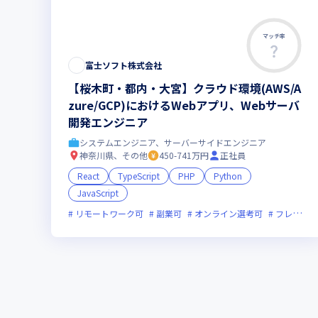
マッチ率
富士ソフト株式会社
【桜木町・都内・大宮】クラウド環境(AWS/A
zure/GCP)におけるWebアプリ、Webサーバ
開発エンジニア
システムエンジニア、サーバーサイドエンジニア
神奈川県、その他
450-741万円
正社員
React
TypeScript
PHP
Python
JavaScript
リモートワーク可
副業可
オンライン選考可
フレックス制度あり