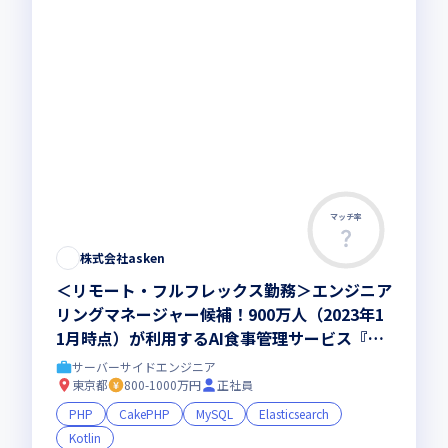
マッチ率
この求人は募集終了しました
株式会社asken
＜リモート・フルフレックス勤務＞エンジニア
リングマネージャー候補！900万人（2023年1
1月時点）が利用するAI食事管理サービス『あ
すけん』のアーキテクチャの改善からリファク
サーバーサイドエンジニア
タリング、新機能開発をする開発組織をマネジ
東京都
800-1000万円
正社員
メント
PHP
CakePHP
MySQL
Elasticsearch
Kotlin