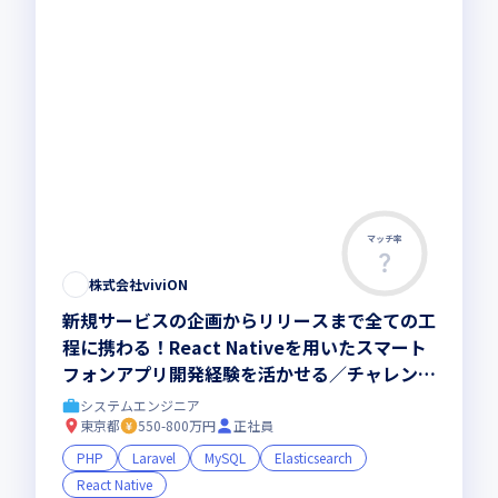
マッチ率
この求人は募集終了しました
株式会社viviON
新規サービスの企画からリリースまで全ての工
程に携わる！React Nativeを用いたスマート
フォンアプリ開発経験を活かせる／チャレンジ
できる環境で働きませんか
システムエンジニア
東京都
550-800万円
正社員
PHP
Laravel
MySQL
Elasticsearch
React Native