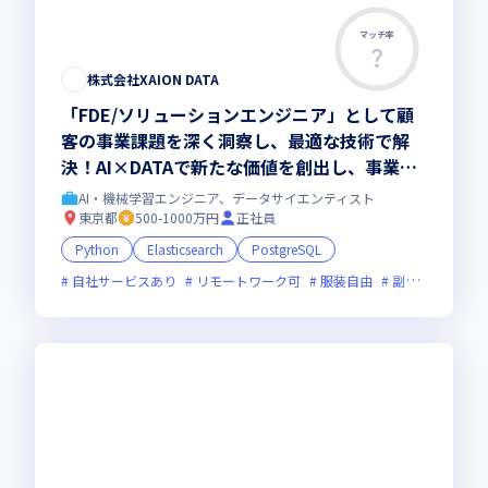
マッチ率
この求人は募集終了しました
株式会社XAION DATA
「FDE/ソリューションエンジニア」として顧
客の事業課題を深く洞察し、最適な技術で解
決！AI×DATAで新たな価値を創出し、事業拡
大の中核を担当し活躍していただくことを期待
AI・機械学習エンジニア、データサイエンティスト
しています
東京都
500-1000万円
正社員
Python
Elasticsearch
PostgreSQL
自社サービスあり
リモートワーク可
服装自由
副業可
オン