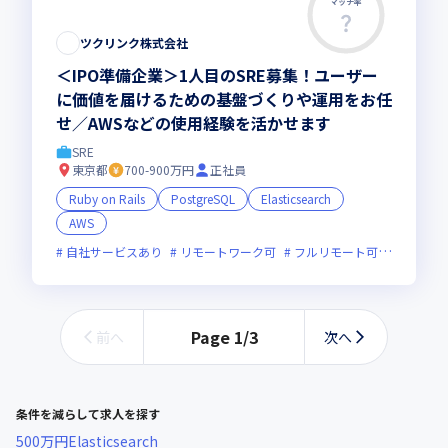
マッチ率
この求人は募集終了しました
ツクリンク株式会社
＜IPO準備企業＞1人目のSRE募集！ユーザー
に価値を届けるための基盤づくりや運用をお任
せ／AWSなどの使用経験を活かせます
SRE
東京都
700-900万円
正社員
Ruby on Rails
PostgreSQL
Elasticsearch
AWS
自社サービスあり
リモートワーク可
フルリモート可
服装自由
Page
1
/
3
前へ
次へ
条件を減らして求人を探す
500万円
Elasticsearch