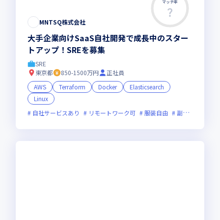
マッチ率
この求人は募集終了しました
MNTSQ株式会社
大手企業向けSaaS自社開発で成長中のスター
トアップ！SREを募集
SRE
東京都
850-1500万円
正社員
AWS
Terraform
Docker
Elasticsearch
Linux
自社サービスあり
リモートワーク可
服装自由
副業可
オン