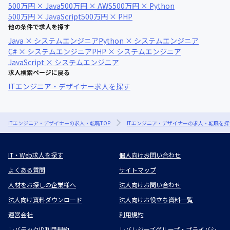
500万円 × Java
500万円 × AWS
500万円 × Python
500万円 × JavaScript
500万円 × PHP
他の条件で求人を探す
Java × システムエンジニア
Python × システムエンジニア
C# × システムエンジニア
PHP × システムエンジニア
JavaScript × システムエンジニア
求人検索ページに戻る
ITエンジニア・デザイナー求人を探す
ITエンジニア・デザイナーの求人・転職TOP
ITエンジニア・デザイナーの求人・転職を探
IT・Web求人を探す
個人向けお問い合わせ
よくある質問
サイトマップ
人材をお探しの企業様へ
法人向けお問い合わせ
法人向け資料ダウンロード
法人向けお役立ち資料一覧
運営会社
利用規約
レバテックID利用規約
レバレジーズグループ・プライバシ