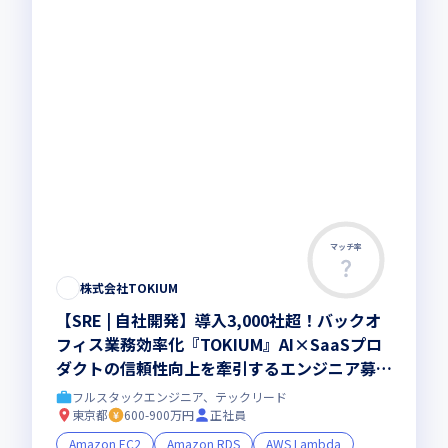
マッチ率
株式会社TOKIUM
【SRE | 自社開発】導入3,000社超！バックオ
フィス業務効率化『TOKIUM』AI×SaaSプロ
ダクトの信頼性向上を牽引するエンジニア募集
| 年間120万円までAIツール補助！
フルスタックエンジニア、テックリード
東京都
600-900万円
正社員
Amazon EC2
Amazon RDS
AWS Lambda