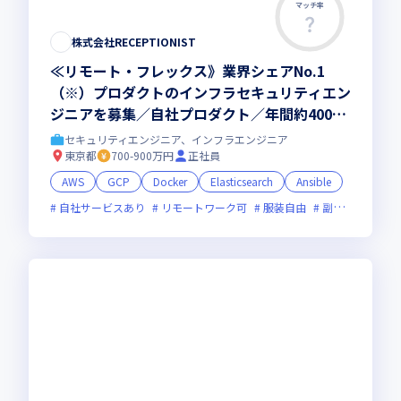
マッチ率
この求人は募集終了しました
株式会社RECEPTIONIST
≪リモート・フレックス》業界シェアNo.1
（※）プロダクトのインフラセキュリティエン
ジニアを募集／自社プロダクト／年間約400万
人が利用する業界シェアNo.1（※）クラウド
セキュリティエンジニア、インフラエンジニア
受付システム／リモート勤務／フレックス
東京都
700-900万円
正社員
（※）デロイト トーマツ ミック経済研究所調
AWS
GCP
Docker
Elasticsearch
Ansible
べ
自社サービスあり
リモートワーク可
服装自由
副業可
オン