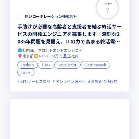
マッチ率
想いコーポレーション株式会社
手助けが必要な高齢者と支援者を結ぶ終活サー
ビスの開発エンジニアを募集します／深刻な2
035年問題を見据え、ITの力で高まる終活需要
をともにサポートしませんか
社内SE、フロントエンドエンジニア
東京都
497-1000万円
正社員
Python
Flask
JavaScript
Elasticsearch
Linux
自社サービスあり
オンライン選考可
新技術に積極的
面接1回