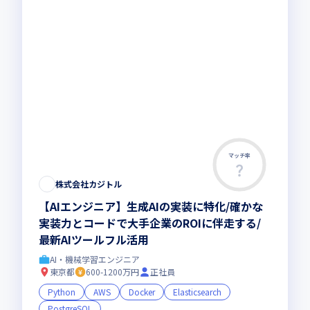
マッチ率
株式会社カジトル
【AIエンジニア】生成AIの実装に特化/確かな
実装力とコードで大手企業のROIに伴走する/
最新AIツールフル活用
AI・機械学習エンジニア
東京都
600-1200万円
正社員
Python
AWS
Docker
Elasticsearch
PostgreSQL