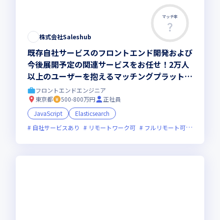
マッチ率
株式会社Saleshub
既存自社サービスのフロントエンド開発および
今後展開予定の関連サービスをお任せ！2万人
以上のユーザーを抱えるマッチングプラットフ
ォーム『Saleshub』
フロントエンドエンジニア
東京都
500-800万円
正社員
JavaScript
Elasticsearch
自社サービスあり
リモートワーク可
フルリモート可
服装自由