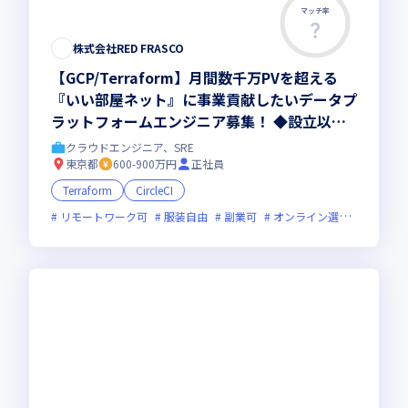
マッチ率
株式会社RED FRASCO
【GCP/Terraform】月間数千万PVを超える
『いい部屋ネット』に事業貢献したいデータプ
ラットフォームエンジニア募集！ ◆設立以
来、黒字成長 ◆フレックス ◆年間休日125日
クラウドエンジニア、SRE
以上 ◆リモートワーク相談可 ◆残業月10h程
東京都
600-900万円
正社員
度 ◆副業可
Terraform
CircleCI
リモートワーク可
服装自由
副業可
オンライン選考可
フレ