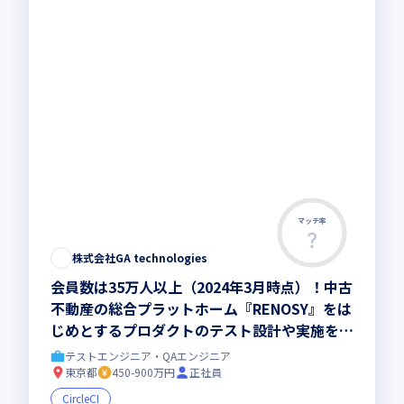
マッチ率
株式会社GA technologies
会員数は35万人以上（2024年3月時点）！中古
不動産の総合プラットホーム『RENOSY』をは
じめとするプロダクトのテスト設計や実施をお
任せ／サービスの品質向上に貢献できます
テストエンジニア・QAエンジニア
東京都
450-900万円
正社員
CircleCI