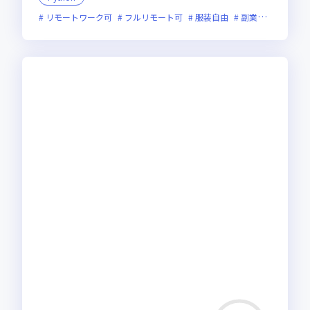
リモートワーク可
フルリモート可
服装自由
副業可
オンラ