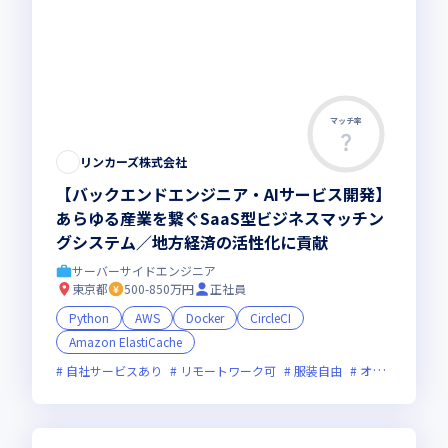
マッチ率
この求人は募集終了しました
リンカーズ株式会社
【バックエンドエンジニア・AIサービス開発】
あらゆる産業を繋ぐSaaS型ビジネスマッチン
グシステム／地方経済の活性化に貢献
サーバーサイドエンジニア
東京都
500-850万円
正社員
Python
AWS
Docker
CircleCI
Amazon ElastiCache
自社サービスあり
リモートワーク可
服装自由
オンライン選考可