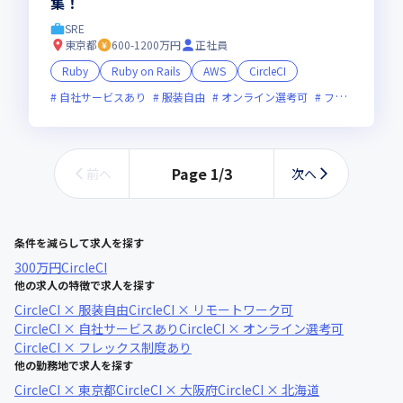
集！
SRE
東京都
600-1200万円
正社員
Ruby
Ruby on Rails
AWS
CircleCI
自社サービスあり
服装自由
オンライン選考可
フレックス制度あり
Page
1
/
3
前へ
次へ
条件を減らして求人を探す
300万円
CircleCI
他の求人の特徴で求人を探す
CircleCI × 服装自由
CircleCI × リモートワーク可
CircleCI × 自社サービスあり
CircleCI × オンライン選考可
CircleCI × フレックス制度あり
他の勤務地で求人を探す
CircleCI × 東京都
CircleCI × 大阪府
CircleCI × 北海道