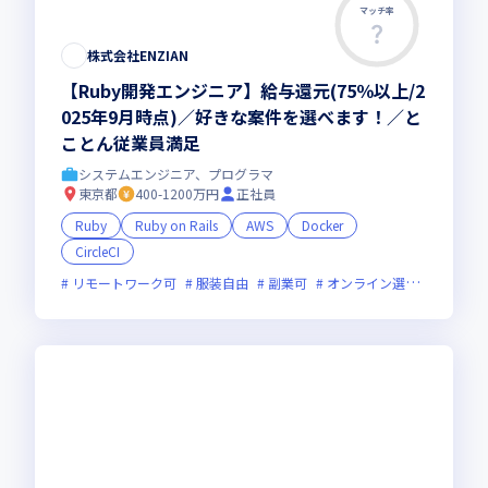
マッチ率
株式会社ENZIAN
【Ruby開発エンジニア】給与還元(75％以上/2
025年9月時点)／好きな案件を選べます！／と
ことん従業員満足
システムエンジニア、プログラマ
東京都
400-1200万円
正社員
Ruby
Ruby on Rails
AWS
Docker
CircleCI
リモートワーク可
服装自由
副業可
オンライン選考可
新規