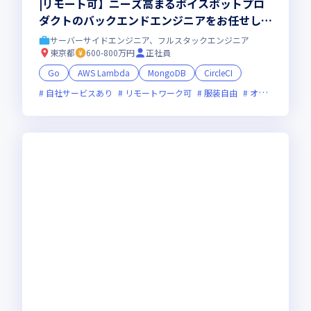
|リモート可】ニーズ高まるボイスボットプロ
ダクトのバックエンドエンジニアをお任せしま
す！
サーバーサイドエンジニア、フルスタックエンジニア
東京都
600-800万円
正社員
Go
AWS Lambda
MongoDB
CircleCI
自社サービスあり
リモートワーク可
服装自由
オンライン選考可