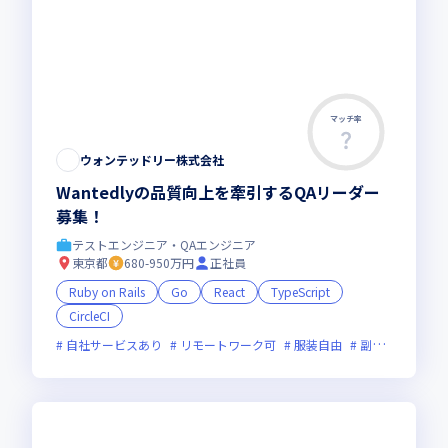
マッチ率
この求人は募集終了しました
ウォンテッドリー株式会社
Wantedlyの品質向上を牽引するQAリーダー
募集！
テストエンジニア・QAエンジニア
東京都
680-950万円
正社員
Ruby on Rails
Go
React
TypeScript
CircleCI
自社サービスあり
リモートワーク可
服装自由
副業可
オン