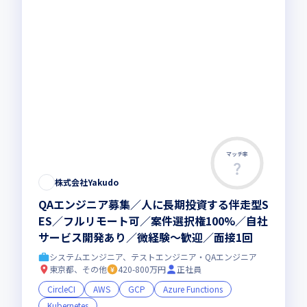
マッチ率
株式会社Yakudo
QAエンジニア募集／人に長期投資する伴走型S
ES／フルリモート可／案件選択権100%／自社
サービス開発あり／微経験〜歓迎／面接1回
システムエンジニア、テストエンジニア・QAエンジニア
東京都、その他
420-800万円
正社員
CircleCI
AWS
GCP
Azure Functions
Kubernetes