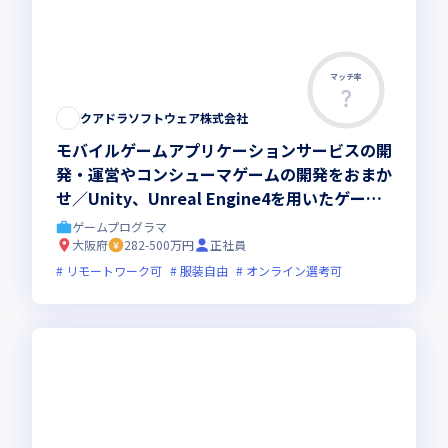
マッチ率
クアドラソフトウェア株式会社
モバイルゲームアプリケーションサービスの開
発・運営やコンシューマゲームの開発をおまか
せ／Unity、Unreal Engine4を用いたゲーム
開発の経験を活かしませんか
ゲームプログラマ
大阪府
282-500万円
正社員
リモートワーク可
服装自由
オンライン選考可