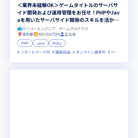
＜業界未経験OK＞ゲームタイトルのサーバサ
イド開発および運用管理をお任せ！PHPやJav
aを用いたサーバサイド開発のスキルを活かし
て、新しいキャリアを築いていきませんか
サーバーエンジニア、ゲームプログラマ
東京都
400-800万円
正社員
PHP
Java
Ruby
リモートワーク可
服装自由
オンライン選考可
ベンチャー企業