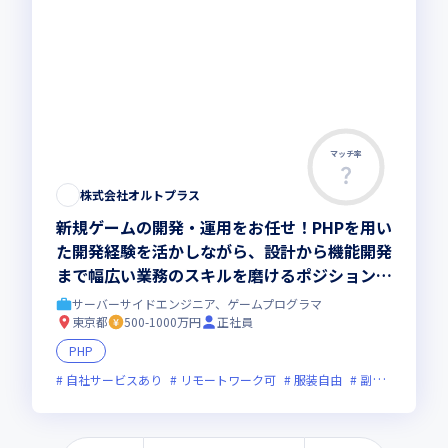
マッチ率
株式会社オルトプラス
新規ゲームの開発・運用をお任せ！PHPを用い
た開発経験を活かしながら、設計から機能開発
まで幅広い業務のスキルを磨けるポジション／
新しいキャリアをスタートさせませんか
サーバーサイドエンジニア、ゲームプログラマ
東京都
500-1000万円
正社員
PHP
自社サービスあり
リモートワーク可
服装自由
副業可
オン