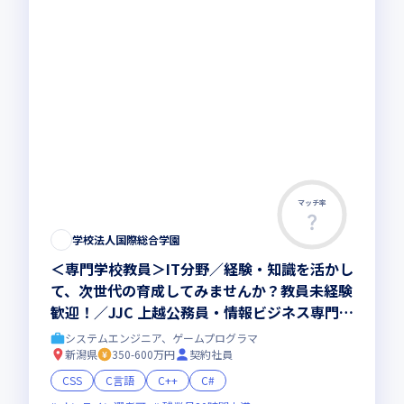
マッチ率
学校法人国際総合学園
＜専門学校教員＞IT分野／経験・知識を活かし
て、次世代の育成してみませんか？教員未経験
歓迎！／JJC 上越公務員・情報ビジネス専門学
校
システムエンジニア、ゲームプログラマ
新潟県
350-600万円
契約社員
CSS
C言語
C++
C#