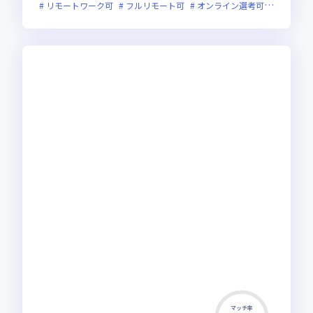
リモートワーク可
フルリモート可
オンライン選考可
フレック
マッチ率