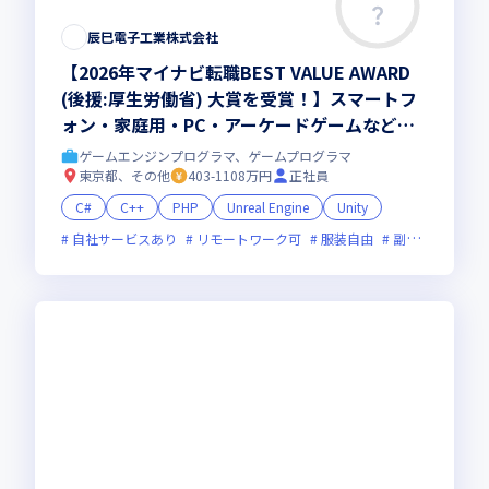
辰巳電子工業株式会社
【2026年マイナビ転職BEST VALUE AWARD
(後援:厚生労働省) 大賞を受賞！】スマートフ
ォン・家庭用・PC・アーケードゲームなどの
幅広いゲーム案件をお任せ！ゲーム開発経験が
ゲームエンジンプログラマ、ゲームプログラマ
活かせる／エンジニアとして成長できる環境で
東京都、その他
403-1108万円
正社員
働きませんか
C#
C++
PHP
Unreal Engine
Unity
自社サービスあり
リモートワーク可
服装自由
副業可
オン