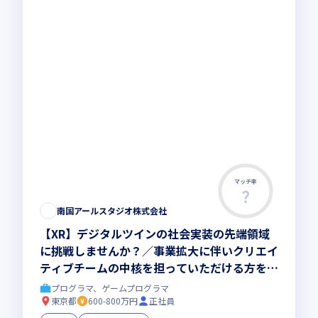
マッチ率
南国アールスタジオ株式会社
【XR】デジタルツインの社会実装の先端領域
に挑戦しませんか？／事業拡大に伴いクリエイ
ティブチームの中核を担っていただける方を募
集／自社プロダクト案件およびプライム案件の
プログラマ、ゲームプログラマ
み
東京都
600-800万円
正社員