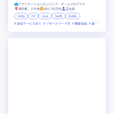
中心の案件営業／年休130日／エンジニア定着
アプリケーションエンジニア、ゲームプログラマ
率97%
東京都、その他
400-700万円
正社員
Unity
C#
Java
Swift
Kotlin
自社サービスあり
リモートワーク可
服装自由
副業可
オン