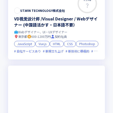
マッチ率
ST.WIN TECHNOLOGY株式会社
VD视觉设计师 /Visual Designer / Webデザイ
ナー (中国語活かす・日本語不要）
Webデザイナー、UI・UXデザイナー
東京都
600-1200万円
契約社員
JavaScript
Vue.js
HTML
CSS
Photoshop
自社サービスあり
新規立ち上げ
新技術に積極的
面接1回
グ