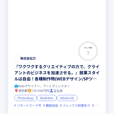
マッチ率
株式会社刀
『ワクワクするクリエイティブの力で、クライ
アントのビジネスを加速させる。』就業スタイ
ルは自由！各種制作物(WEBデザイン/SPツー
ル/広告バナー/パッケージ等)
Webデザイナー、アートディレクター
東京都
720-840万円
正社員
Photoshop
Illustrator
Adobe XD
リモートワーク可
服装自由
フレックス制度あり
新規立ち上げ