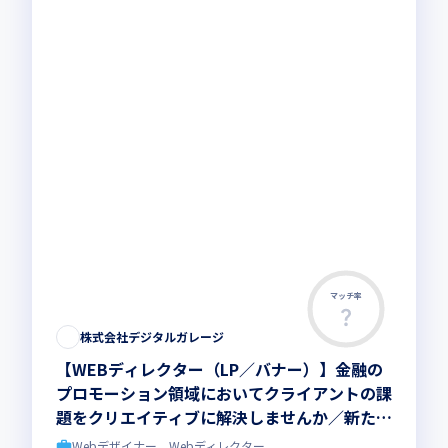
マッチ率
株式会社デジタルガレージ
【WEBディレクター（LP／バナー）】金融の
プロモーション領域においてクライアントの課
題をクリエイティブに解決しませんか／新たな
挑戦を歓迎する文化があり、プランナーとして
Webデザイナー、Webディレクター