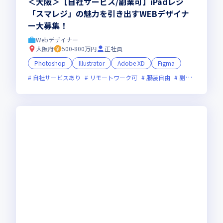
＜大阪＞【自社サービス/副業可】iPadレジ
「スマレジ」の魅力を引き出すWEBデザイナ
ー大募集！
Webデザイナー
大阪府
500-800万円
正社員
Photoshop
Illustrator
Adobe XD
Figma
自社サービスあり
リモートワーク可
服装自由
副業可
オン