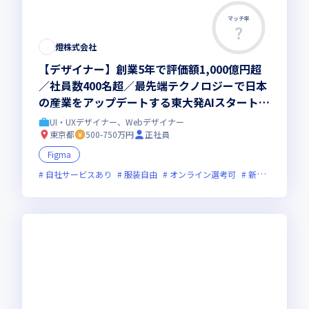
マッチ率
燈株式会社
【デザイナー】創業5年で評価額1,000億円超
／社員数400名超／最先端テクノロジーで日本
の産業をアップデートする東大発AIスタートア
ップ
UI・UXデザイナー、Webデザイナー
東京都
500-750万円
正社員
Figma
自社サービスあり
服装自由
オンライン選考可
新規立ち上げ