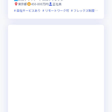
さらなる高みを目指せる環境です
東京都
450-800万円
正社員
自社サービスあり
リモートワーク可
フレックス制度あり
上場