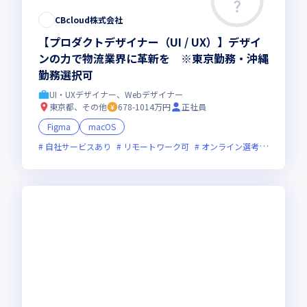
CBcloud株式会社
【プロダクトデザイナー（UI / UX）】デザイ
ンの力で物流業界に革新を ※東京勤務・沖縄
勤務選択可
UI・UXデザイナー、Webデザイナー
東京都、その他
678-1014万円
正社員
Figma
macOS
自社サービスあり
リモートワーク可
オンライン選考可
新技術