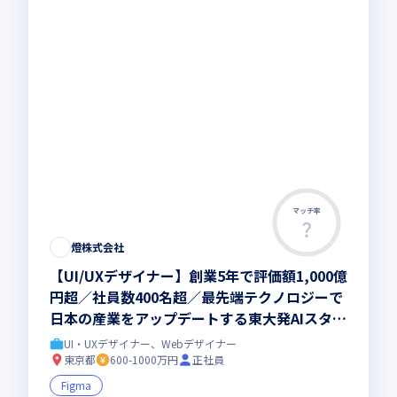
マッチ率
燈株式会社
【UI/UXデザイナー】創業5年で評価額1,000億
円超／社員数400名超／最先端テクノロジーで
日本の産業をアップデートする東大発AIスター
トアップ
UI・UXデザイナー、Webデザイナー
東京都
600-1000万円
正社員
Figma