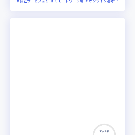
自社サービスあり
リモートワーク可
オンライン選考可
新技術
マッチ率