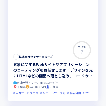
マッチ率
株式会社ウェザーニューズ
気象に関するWebサイトやアプリケーション
のコーディングをお任せします／デザインを元
にHTMLなどの画面へ落とし込み、コードの品
質管理に携わっていただきます
Webデザイナー、HTMLコーダー
千葉県
540-800万円
正社員
自社サービスあり
リモートワーク可
服装自由
フレックス制度あり