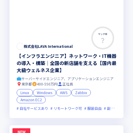
マッチ率
株式会社LAVA International
【インフラエンジニア】ネットワーク・IT機器
の導入・構築｜全国の新店舗を支える【国内最
大級ウェルネス企業】
サーバーサイドエンジニア、アプリケーションエンジニア
東京都
400-550万円
正社員
Linux
Windows
AWS
Zabbix
Amazon EC2
自社サービスあり
リモートワーク可
服装自由
副業可
オン
NEW