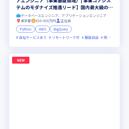
アエンジニア（事業基盤領域）| 事業コアシス
テムのモダナイズ推進リード】国内最大級のプ
リントECを支える基幹システム｜会計・デー
データベースエンジニア、アプリケーションエンジニア
タ基盤・大規模データ管理｜ペタバイト級デー
東京都
650-900万円
正社員
タ｜基幹SaaS接続｜部課長層と協働して推進
Python
AWS
BigQuery
｜ハイブリッド勤務(週1出社)
自社サービスあり
リモートワーク可
服装自由
残業月20時間未満
NEW