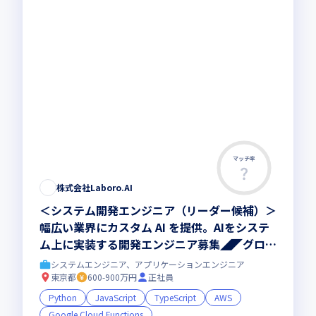
マッチ率
株式会社Laboro.AI
＜システム開発エンジニア（リーダー候補）＞
幅広い業界にカスタム AI を提供。AIをシステ
ム上に実装する開発エンジニア募集◢◤グロー
ス上場◢◤フルリモートOK◢◤
システムエンジニア、アプリケーションエンジニア
東京都
600-900万円
正社員
Python
JavaScript
TypeScript
AWS
Google Cloud Functions