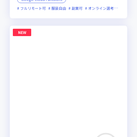
フルリモート可
服装自由
副業可
オンライン選考可
フレッ
NEW