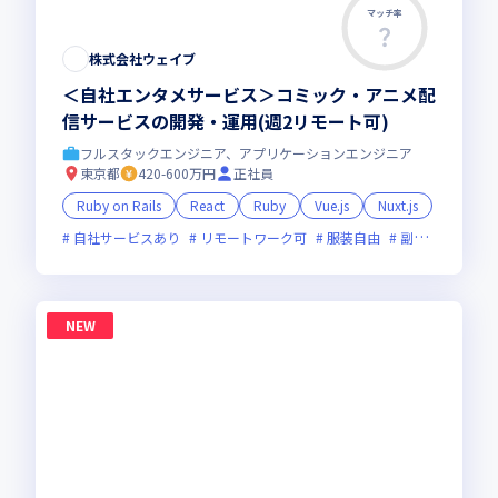
マッチ率
株式会社ウェイブ
＜自社エンタメサービス＞コミック・アニメ配
信サービスの開発・運用(週2リモート可)
フルスタックエンジニア、アプリケーションエンジニア
東京都
420-600万円
正社員
Ruby on Rails
React
Ruby
Vue.js
Nuxt.js
自社サービスあり
リモートワーク可
服装自由
副業可
オン
NEW