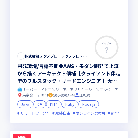
マッチ率
株式会社テクノプロ テクノプロ・エンジニアリング社
開発環境/言語不問◆AWS・モダン開発で上流
から描くアーキテクト候補【クライアント伴走
型のフルスタック・リードエンジニア 】大手
直取引・最先端プロジェクト多数／残業少・福
サーバーサイドエンジニア、アプリケーションエンジニア
利厚生◎
東京都、その他
500-800万円
正社員
Java
C#
PHP
Ruby
Node.js
リモートワーク可
服装自由
オンライン選考可
新技術に積極的
NEW