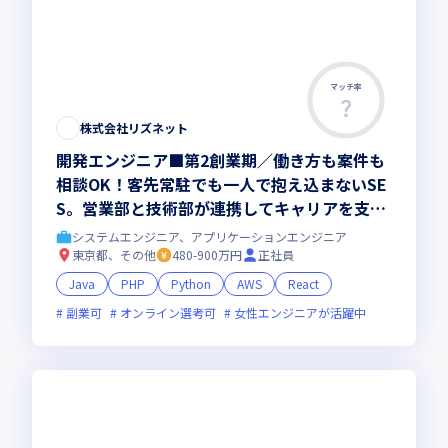
マッチ率
株式会社リズネット
開発エンジニア■第2創業期／働き方も案件も
相談OK！客先常駐でも一人で抱え込まないSE
S。営業部と技術部が連携してキャリアを支
え、希望に合う案件で上流工程へも挑戦。202
システムエンジニア、アプリケーションエンジニア
8年売上10億円を目指す会社づくりにも関われ
東京都、その他
480-900万円
正社員
る開発エンジニア
Java
PHP
Python
AWS
React
副業可
オンライン選考可
女性エンジニアが活躍中