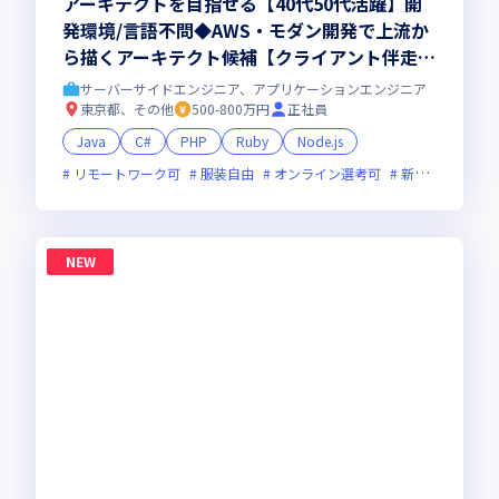
アーキテクトを目指せる【40代50代活躍】開
発環境/言語不問◆AWS・モダン開発で上流か
ら描くアーキテクト候補【クライアント伴走型
のフルスタック・リードエンジニア 】大手直
サーバーサイドエンジニア、アプリケーションエンジニア
取引・最先端プロジェクト多数／残業少・福利
東京都、その他
500-800万円
正社員
厚生◎
Java
C#
PHP
Ruby
Node.js
リモートワーク可
服装自由
オンライン選考可
新技術に積極的
NEW