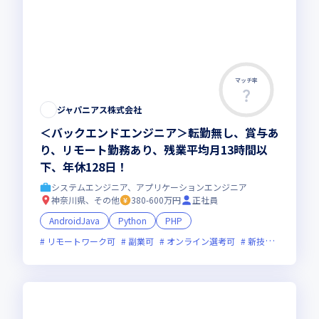
マッチ率
ジャパニアス株式会社
＜バックエンドエンジニア＞転勤無し、賞与あ
り、リモート勤務あり、残業平均月13時間以
下、年休128日！
システムエンジニア、アプリケーションエンジニア
神奈川県、その他
380-600万円
正社員
AndroidJava
Python
PHP
リモートワーク可
副業可
オンライン選考可
新技術に積極的