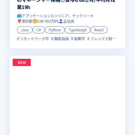
業19h
アプリケーションエンジニア、テックリード
東京都
540-963万円
正社員
Java
C#
Python
TypeScript
React
リモートワーク可
服装自由
副業可
フレックス制度あり
新
NEW