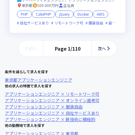
東京都
500-800万円
正社員
PHP
CakePHP
jQuery
Docker
AWS
自社サービスあり
リモートワーク可
服装自由
副業可
オン
Page
1
/
110
前へ
次へ
条件を減らして求人を探す
東京都
アプリケーションエンジニア
他の求人の特徴で求人を探す
アプリケーションエンジニア × リモートワーク可
アプリケーションエンジニア × オンライン選考可
アプリケーションエンジニア × 服装自由
アプリケーションエンジニア × 自社サービスあり
アプリケーションエンジニア × 新技術に積極的
他の勤務地で求人を探す
アプリケーションエンジニア × 東京都