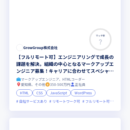
マッチ率
この求人は募集終了しました
GrowGroup株式会社
【フルリモート可】エンジニアリングで成長の
課題を解決。組織の中心となるマークアップエ
ンジニア募集！キャリアに合わせてスペシャリ
ストにもマネージャーにもなれるポジション
マークアップエンジニア、HTMLコーダー
愛知県、その他
350-500万円
正社員
HTML
CSS
JavaScript
WordPress
自社サービスあり
リモートワーク可
フルリモート可
服装自由