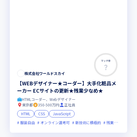
マッチ率
株式会社ワールドスカイ
【WEBデザイナー★コーダー】大手化粧品メ
ーカー ECサイトの更新★残業少なめ★
HTMLコーダー、Webデザイナー
東京都
350-500万円
正社員
HTML
CSS
JavaScript
服装自由
オンライン選考可
新技術に積極的
残業月20時間未満