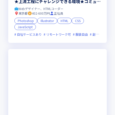
★上流工程にチャレンジできる環境★コミュニ
ケーションが活発な社風★
Webデザイナー、HTMLコーダー
東京都
402-600万円
正社員
Photoshop
Illustrator
HTML
CSS
JavaScript
自社サービスあり
リモートワーク可
服装自由
副業可
オン