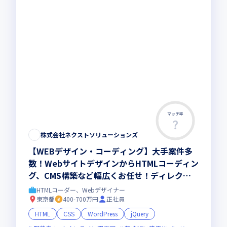
マッチ率
株式会社ネクストソリューションズ
【WEBデザイン・コーディング】大手案件多
数！WebサイトデザインからHTMLコーディン
グ、CMS構築など幅広くお任せ！ディレクシ
ョンにも対応できる環境でスキルを磨きません
HTMLコーダー、Webデザイナー
か
東京都
400-700万円
正社員
HTML
CSS
WordPress
jQuery