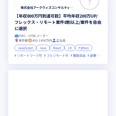
株式会社アークウィズコンサルティング
【年収800万円到達可能】平均年収200万UP/
フレックス・リモート案件8割以上/案件を自由
に選択
PMO、HTMLコーダー
東京都
400-1498万円
正社員
JavaScript
Java
React
C#
Python
リモートワーク可
フルリモート可
服装自由
副業可
オンラ