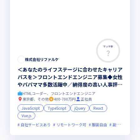
マッチ率
株式会社リファルケ
＜あなたのライフステージに合わせたキャリア
パスを＞フロントエンドエンジニア募集◆女性
やパパママ多数活躍中／納得度の高い人事評価
／社員が中心の案件営業／年休130日／エンジ
HTMLコーダー、フロントエンドエンジニア
ニア定着率97%
東京都、その他
400-700万円
正社員
JavaScript
TypeScript
jQuery
React
Vue.js
自社サービスあり
リモートワーク可
服装自由
副業可
オン