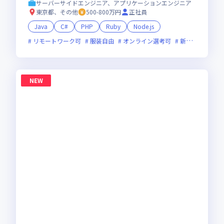
直取引・最先端プロジェクト多数／残業少・福
サーバーサイドエンジニア、アプリケーションエンジニア
利厚生◎
東京都、その他
500-800万円
正社員
Java
C#
PHP
Ruby
Node.js
リモートワーク可
服装自由
オンライン選考可
新技術に積極的
NEW