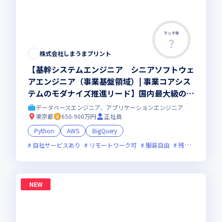
マッチ率
株式会社しまうまプリント
【基幹システムエンジニア シニアソフトウェ
アエンジニア（事業基盤領域）| 事業コアシス
テムのモダナイズ推進リード】国内最大級のプ
リントECを支える基幹システム｜会計・デー
データベースエンジニア、アプリケーションエンジニア
タ基盤・大規模データ管理｜ペタバイト級デー
東京都
650-900万円
正社員
タ｜基幹SaaS接続｜部課長層と協働して推進
Python
AWS
BigQuery
｜ハイブリッド勤務(週1出社)
自社サービスあり
リモートワーク可
服装自由
残業月20時間未満
NEW