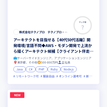
マッチ率
株式会社テクノプロ テクノプロ・エンジニアリング社
アーキテクトを目指せる【40代50代活躍】開
発環境/言語不問◆AWS・モダン開発で上流か
ら描くアーキテクト候補【クライアント伴走型
のフルスタック・リードエンジニア 】大手直
サーバーサイドエンジニア、アプリケーションエンジニア
取引・最先端プロジェクト多数／残業少・福利
東京都、その他
500-800万円
正社員
厚生◎
Java
C#
PHP
Ruby
Node.js
リモートワーク可
服装自由
オンライン選考可
新技術に積極的
NEW