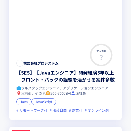
マッチ率
株式会社プロシステム
【SES】【Javaエンジニア】開発経験5年以上
｜フロント・バックの経験を活かせる案件多数
フルスタックエンジニア、アプリケーションエンジニア
東京都、その他
500-700万円
正社員
Java
JavaScript
リモートワーク可
服装自由
副業可
オンライン選考可
新技