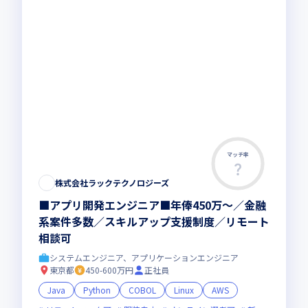
マッチ率
株式会社ラックテクノロジーズ
■アプリ開発エンジニア■年俸450万～／金融
系案件多数／スキルアップ支援制度／リモート
相談可
システムエンジニア、アプリケーションエンジニア
東京都
450-600万円
正社員
Java
Python
COBOL
Linux
AWS