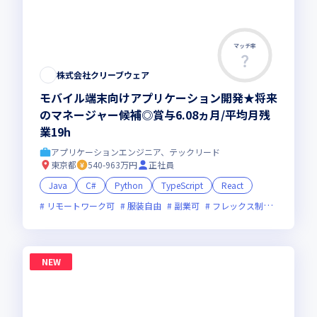
マッチ率
株式会社クリーブウェア
モバイル端末向けアプリケーション開発★将来
のマネージャー候補◎賞与6.08ヵ月/平均月残
業19h
アプリケーションエンジニア、テックリード
東京都
540-963万円
正社員
Java
C#
Python
TypeScript
React
リモートワーク可
服装自由
副業可
フレックス制度あり
新
NEW