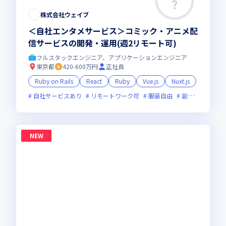
株式会社ウェイブ
＜自社エンタメサービス＞コミック・アニメ配
信サービスの開発・運用(週2リモート可)
フルスタックエンジニア、アプリケーションエンジニア
東京都
420-600万円
正社員
Ruby on Rails
React
Ruby
Vue.js
Nuxt.js
自社サービスあり
リモートワーク可
服装自由
副業可
オン
NEW