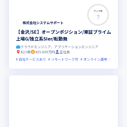
マッチ率
株式会社システムサポート
【金沢/SE】オープンポジション/東証プライム
上場G/独立系SIer/転勤無
クラウドエンジニア、アプリケーションエンジニア
石川県
425-600万円
正社員
自社サービスあり
リモートワーク可
オンライン選考可
フレッ