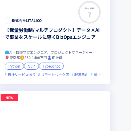
マッチ率
株式会社LITALICO
【裁量労働制/マルチプロダクト】データ×AI
で事業をスケールに導くBizOpsエンジニア
AI・機械学習エンジニア、プロジェクトマネージャー
東京都
850-1400万円
正社員
Python
GCP
TypeScript
自社サービスあり
リモートワーク可
服装自由
副業可
新規立ち上げ
NEW