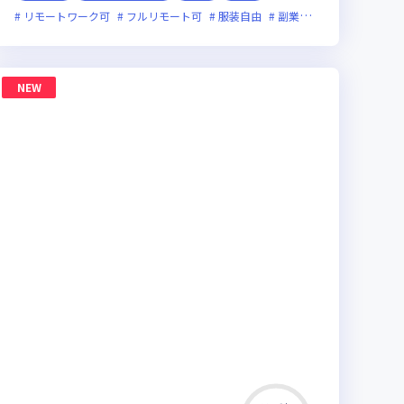
新技術に積極的
リモートワーク可
ベンチャー企業
フルリモート可
裁量労働制あり
服装自由
副業可
オンライン選考
NEW