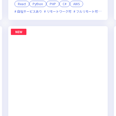
React
Python
PHP
C#
AWS
残業月20時間未満
自社サービスあり
リモートワーク可
フルリモート可
服装自由
NEW