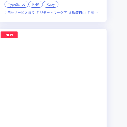
TypeScript
PHP
Ruby
副業可
自社サービスあり
オンライン選考可
リモートワーク可
フレックス制度あり
服装自由
新規立ち上げ
副業可
オンライン選
新技術に
NEW