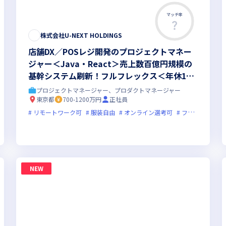
マッチ率
株式会社U-NEXT HOLDINGS
店舗DX／POSレジ開発のプロジェクトマネー
ジャー＜Java・React＞売上数百億円規模の
基幹システム刷新！フルフレックス＜年休125
日以上＞
プロジェクトマネージャー、プロダクトマネージャー
東京都
700-1200万円
正社員
リモートワーク可
新技術に積極的
面接1回
服装自由
女性エンジニアが活躍中
オンライン選考可
フレックス制度あり
NEW