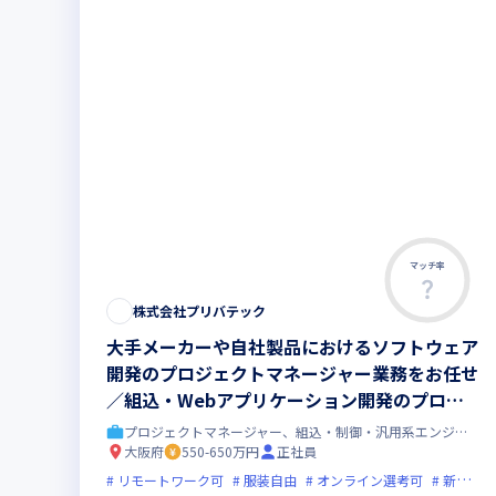
マッチ率
株式会社プリバテック
大手メーカーや自社製品におけるソフトウェア
開発のプロジェクトマネージャー業務をお任せ
／組込・Webアプリケーション開発のプロジ
ェクト管理や顧客・パートナー折衝を担当して
プロジェクトマネージャー、組込・制御・汎用系エンジニア
いただきます
大阪府
550-650万円
正社員
リモートワーク可
服装自由
オンライン選考可
新技術に積極的