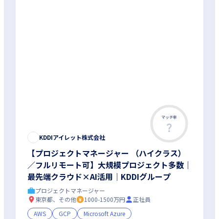
マッチ率
KDDIアイレット株式会社
【プロジェクトマネージャー （ハイクラス）
／フルリモート可】大規模プロジェクト多数｜
最先端クラウド×AI活用｜KDDIグループ
プロジェクトマネージャー
東京都、その他
1000-1500万円
正社員
面接1回
女性エンジニアが活躍中
AWS
GCP
Microsoft Azure