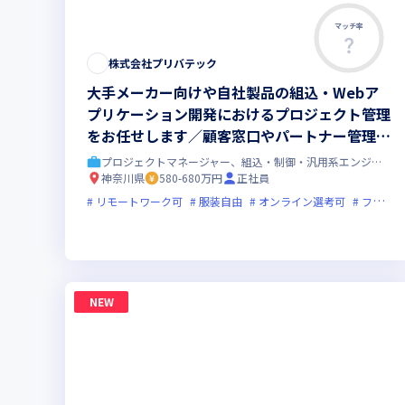
マッチ率
株式会社プリバテック
大手メーカー向けや自社製品の組込・Webア
プリケーション開発におけるプロジェクト管理
をお任せします／顧客窓口やパートナー管理な
どのマネージメントを担当していただきます
プロジェクトマネージャー、組込・制御・汎用系エンジニア
神奈川県
580-680万円
正社員
リモートワーク可
服装自由
オンライン選考可
フレックス制度あり
NEW