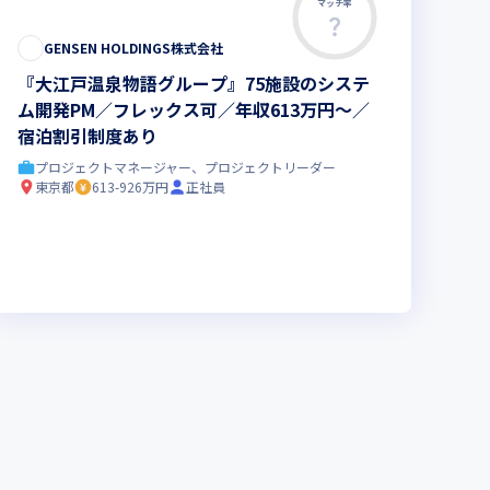
マッチ率
GENSEN HOLDINGS株式会社
『大江戸温泉物語グループ』75施設のシステ
ム開発PM／フレックス可／年収613万円〜／
宿泊割引制度あり
プロジェクトマネージャー、プロジェクトリーダー
東京都
613-926万円
正社員
新技術に積極的
面接1回
ベンチャー企業
残業月20時間未満
女性エンジニ
イン選考可
新規立ち上げ
面接1回
ベンチャー企業
残業月20時間未満