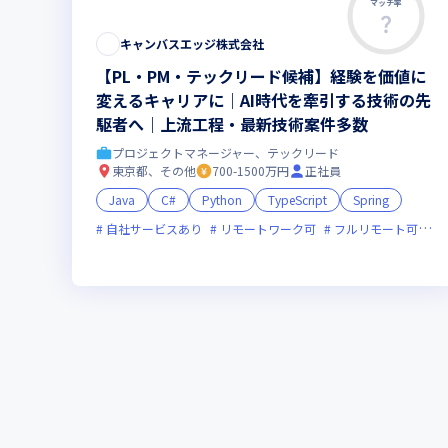
マッチ率
キャンバスエッジ株式会社
【PL・PM・テックリード候補】経験を価値に
変えるキャリアに｜AI時代を牽引する技術の先
駆者へ｜上流工程・最新技術案件多数
プロジェクトマネージャー、テックリード
東京都、その他
700-1500万円
正社員
Java
C#
Python
TypeScript
Spring
自社サービスあり
リモートワーク可
フルリモート可
服