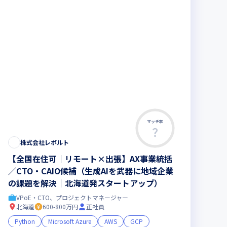
マッチ率
株式会社レボルト
【全国在住可｜リモート×出張】AX事業統括
／CTO・CAIO候補（生成AIを武器に地域企業
の課題を解決｜北海道発スタートアップ）
VPoE・CTO、プロジェクトマネージャー
北海道
600-800万円
正社員
Python
Microsoft Azure
AWS
GCP