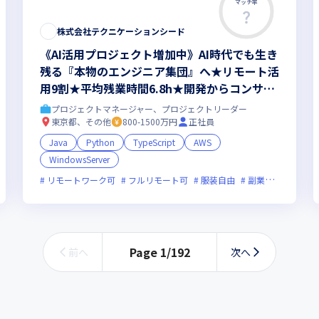
マッチ率
株式会社テクニケーションシード
《AI活用プロジェクト増加中》AI時代でも生き
残る『本物のエンジニア集団』へ★リモート活
用9割★平均残業時間6.8h★開発からコンサル
領域まで、一気通貫でキャリアを作りたいあな
プロジェクトマネージャー、プロジェクトリーダー
たにオススメの環境です！
東京都、その他
800-1500万円
正社員
Java
Python
TypeScript
AWS
WindowsServer
装自由
副業可
オンライン選考可
フレックス制度あり
新規立ち上げ
リモートワーク可
フルリモート可
服装自由
副業可
オンラ
Page
1
/
192
前へ
次へ