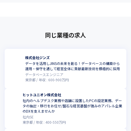
同じ業種の求人
株式会社ジンズ
データを活用しJINSの未来を創る！データベースの構築から
運用・保守を通して経営全体に貢献最新技術を積極的に採用
データベースエンジニア
東京都
年収 :
600
-
900
万円
ヒットユニオン株式会社
社内のヘルプデスク業務や店舗に設置したPCの設定業務、デー
タの抽出・移行をお任せ/盤石な経営基盤が強みのアパレル企業
のDXを支えませんか
社内SE
東京都
年収 :
400
-
550
万円