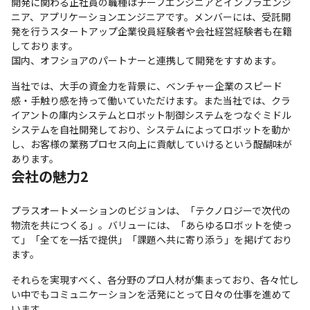
開発に関わる正社員の職種はチーフエンジニアとインフラエンジ
ニア、アプリケーションエンジニアです。メンバーには、受託開
発を行うスタートアップ企業役員経験者や会社経営経験者も在籍
しております。

国内、オフショアのパートナーと連携して開発をすすめます。
当社では、大手の資金力を背景に、ベンチャー企業のスピード
感・手触り感を持って働いていただけます。また当社では、クラ
イアントの庫内システムとロボット制御システムをつなぐミドル
システムを自社開発しており、システムによってロボットを動か
し、お客様の業務プロセス向上に貢献していけるという醍醐味が
あります。
会社の魅力2
プラスオートメーションのビジョンは、「テクノロジーで次代の
物流を共につくる」。バリューには、「あらゆるロボットを使っ
て」「全てを一括で提供」「課題へ共に寄り添う」を掲げており
ます。
それらを実現すべく、各分野のプロ人材が集まっており、各々忙し
い中でもコミュニケーションを活発にとって日々の仕事を進めて
います。
