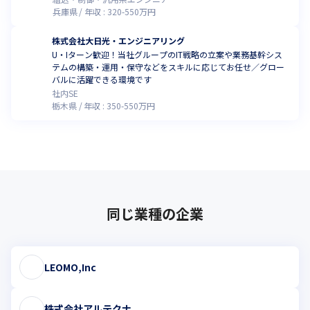
兵庫県
年収 :
320
-
550
万円
株式会社大日光・エンジニアリング
U・Iターン歓迎！当社グループのIT戦略の立案や業務基幹シス
テムの構築・運用・保守などをスキルに応じてお任せ／グロー
バルに活躍できる環境です
社内SE
栃木県
年収 :
350
-
550
万円
同じ業種の企業
LEOMO,Inc
株式会社アルテクナ