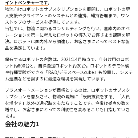
イントベンチャーです
。

物流向けロボットのサブスクリプションを展開し、ロボットの導
入支援やクライアントのシステムとの連携、維持管理まで、ワン
ストップのサービスを提供しています。

当社では、物流に関わるコンサルティングも行い、倉庫内のオペ
レーションを第一に考えたロボットの導入でお客さまの課題を解
決。ロボットは国内外から調達し、お客さまにとってベストな製
品を選定しています。
保有するロボットの台数は、2021年4月時点で、仕分け用のロボ
ット約800台と、自律搬送ロボット約20台。ロボットのデモ体験
や各種実験ができる『R&D/デモスペースcube』も設置し、システ
ム連携などを試すのに最適な環境を実現しています。
プラスオートメーションが目標とするのは、ロボットのサブスク
リプションを普及させ、物流の現場に「設備投資をする」「人員
を増やす」以外の選択肢をもたらすことです。今後は拠点の数を
増やし、お客さまにとっての利便性を高めることも目指していき
ます。
会社の魅力1