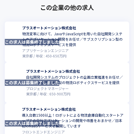
この企業の他の求人
プラスオートメーション株式会社
物流変革に向けて、JavaやJavaScriptを用いた自社開発システ
ムのアプリケーション開発をお任せ／サブスクリプション型の
この求人は募集終了しました
こ
物流ロボティクスサービスを提供
アプリケーションエンジニア
東京都
年収 :
450
-
650
万円
プラスオートメーション株式会社
自社開発システムのプロジェクトの企画立案推進をお任せ／
この求人は募集終了しました
こ
サブスクリプション型の物流ロボティクスサービスを提供
プロジェクトマネージャー
東京都
年収 :
650
-
900
万円
プラスオートメーション株式会社
導入台数1500以上！ロボットによる物流倉庫自動化スタートア
ップでの自社アプリケーションの開発や改善をおまかせ／日本
この求人は募集終了しました
こ
初のRaaSサービスを展開しています
フロントエンドエンジニア