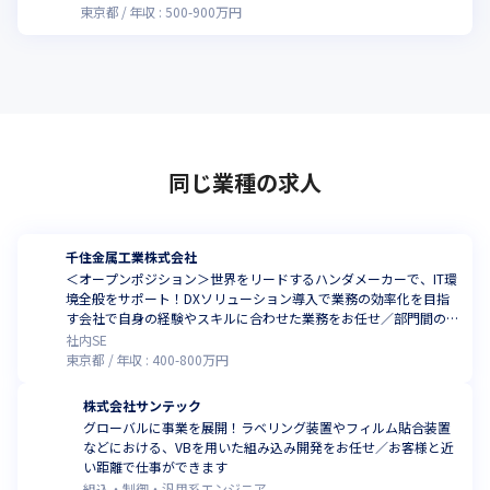
東京都
年収 :
500
-
900
万円
同じ業種の求人
千住金属工業株式会社
＜オープンポジション＞世界をリードするハンダメーカーで、IT環
境全般をサポート！DXソリューション導入で業務の効率化を目指
す会社で自身の経験やスキルに合わせた業務をお任せ／部門間の
連携が強く、風通しのよい職場環境
社内SE
東京都
年収 :
400
-
800
万円
株式会社サンテック
グローバルに事業を展開！ラベリング装置やフィルム貼合装置
などにおける、VBを用いた組み込み開発をお任せ／お客様と近
い距離で仕事ができます
組込・制御・汎用系エンジニア