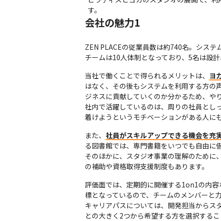
す。
会社の魅力1
ZEN PLACEの従業員数は約740名。シス
チームは10人体制となっており、5名は設
当社で働くことで得られるメリットは、
ヨ
はなく、その後もシステムを利用する方の
ジネスに貢献していくのか分かるため、やり
社内で活躍しているのは、周りの社員とし
着けようというモチベーションがある人に
また、
社員がスキルアップできる機会を充
る図書館では、専門書籍をいつでも自由に借
そのほかに、スタジオ事業の理解のために
の補助や資格取得支援制度もあります。
評価面では、定期的に開催する1on1の内
標となっているので、チームのメンバーと力
キャリアパスについては、開発担当からス
との大きく2つから希望する方を選択する