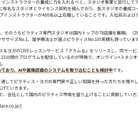
、インストラクターの養成に力を入れるべく、スタジオ事業と並行して
、世界的に有名なスタジオとライセンス契約を結んでおり、各スタジオの養成コ
プインストラクターが400名以上在籍していることです。入社前および
、そのうちピラティス専門スタジオは国内トップの78店舗を展開。（202
サイズNo.1、理学療法士が選ぶピラティスNo.1の実績も誇っていま
ネス＆ヨガのLIVEレッスンサービス『クラムる』をリリースし、同サービ
15分間のプログラムを配信しているのが特徴で、オンライン+スタジ
ており、AIや画像認識のシステムを取り込むことも検討中
です。
を通してピラティス・ヨガの専門家や正しい知識を持った方たちを増や
げていきます。

もと、会社として国内のピラティス市場を盛り上げることに貢献していき
e.co.jp/）