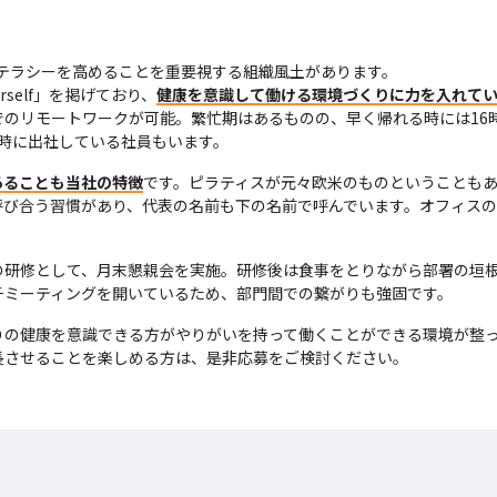
のリテラシーを高めることを重要視する組織風土があります。

urself」を掲げており、
健康を意識して働ける環境づくりに力を入れて
でのリモートワークが可能。繁忙期はあるものの、早く帰れる時には16
時に出社している社員もいます。
あることも当社の特徴
です。ピラティスが元々欧米のものということも
呼び合う習慣があり、代表の名前も下の名前で呼んでいます。オフィス
の研修として、月末懇親会を実施。研修後は食事をとりながら部署の垣
チミーティングを開いているため、部門間での繋がりも強固です。
の健康を意識できる方がやりがいを持って働くことができる環境が整っ
長させることを楽しめる方は、是非応募をご検討ください。