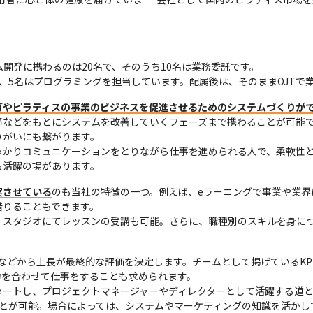
テム開発に携わるのは20名で、そのうち10名は業務委託です。

計、5名はプログラミングを担当しています。配属後は、そのままOJTで
ガやピラティスの事業のビジネスを促進させるためのシステムづくりが
声などをもとにシステムを改善していくフェーズまで携わることが可能
がいにも繋がります。

っかりコミュニケーションをとりながら仕事を進められる人で、柔軟性
も活躍の場があります。
実させている
のも当社の特徴の一つ。例えば、eラーニングで事業や業界
りることもできます。

、スタジオにてレッスンの受講も可能。さらに、職種別のスキルを身に
容などから上長が最終的な評価を決定します。チームとして掲げているK
を合わせて仕事をすることも求められます。

タートし、プロジェクトマネージャーやディレクターとして活躍する道
ことが可能。場合によっては、システムやマーケティングの知識を活かし