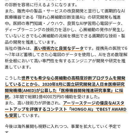
の診断を容易に行えるようになります。

また、販売中の製品・サービスの改良開発と並行して画期的なAI
医療機器である『隠れ心房細動診断支援AI』の研究開発も推進
中。医師の専門知識・ノウハウ、良質なAI学習用心電図データ、
ディープラーニングの技術力を活かし、心房細動の発作が発生し
ていないときでも心房細動の兆候を検出できる画期的な技術・製
品の開発を推進しています。

当社の強みは、
高い技術力と良質なデータ
です。提携先の医院で6
～7年ほど蓄積してきた心電図のデータを使用し、AIを含め数理解
析全般において高い専門性を有するエンジニアが開発や研究を推
進しています。
こうした
世界でも希少な心房細動の高精度診断プログラムを開発
していることから、2020年8月に国立研究開発法人日本医療研究
開発機構(AMED)が公募した「医療機器開発推進研究事業」に採
択
。3年間で総額1億4000万円の補助を受けました。

また、高い技術力が評価され、
アーリーステージの優良なAIスタ
ートアップを評価するコンテスト「HONGO AI」でBEST AWARD
も受賞
しています。
今後は海外展開も視野に入れつつ、事業を拡大していく予定で
す。
