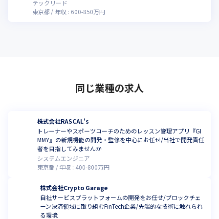
テックリード
東京都
年収 :
600
-
850
万円
同じ業種の求人
株式会社RASCAL's
トレーナーやスポーツコーチのためのレッスン管理アプリ『GI
MMY』の新規機能の開発・監修を中心にお任せ/当社で開発責任
者を目指してみませんか
システムエンジニア
東京都
年収 :
400
-
800
万円
株式会社Crypto Garage
自社サービスプラットフォームの開発をお任せ/ブロックチェ
ーン決済領域に取り組むFinTech企業/先端的な技術に触れられ
る環境