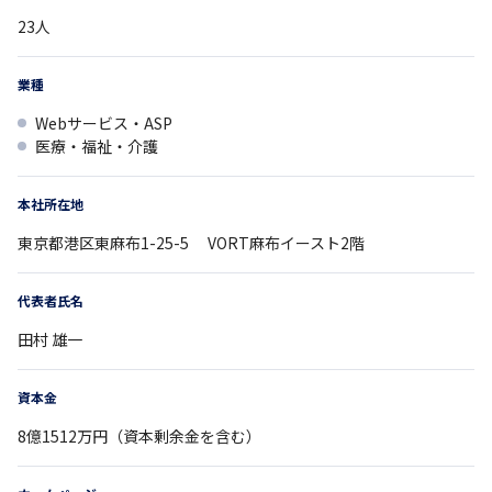
23
人
業種
Webサービス・ASP
医療・福祉・介護
本社所在地
東京都
港区東麻布1-25-5
VORT麻布イースト2階
代表者氏名
田村 雄一
資本金
8億1512万円（資本剰余金を含む）