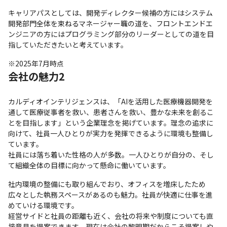
キャリアパスとしては、開発ディレクター候補の方にはシステム
開発部門全体を束ねるマネージャー職の道を、フロントエンドエ
ンジニアの方にはプログラミング部分のリーダーとしての道を目
指していただきたいと考えています。
※2025年7月時点
会社の魅力2
カルディオインテリジェンスは、「AIを活用した医療機器開発を
通して医療従事者を救い、患者さんを救い、豊かな未来を創るこ
とを目指します」という企業理念を掲げています。理念の追求に
向けて、社員一人ひとりが実力を発揮できるように環境も整備し
ています。

社員には落ち着いた性格の人が多数。一人ひとりが自分の、そし
て組織全体の目標に向かって懸命に働いています。
社内環境の整備にも取り組んでおり、オフィスを増床したため
広々とした執務スペースがあるのも魅力。社員が快適に仕事を進
めていける環境です。

経営サイドと社員の距離も近く、会社の将来や制度についても直
接意見を提案できます。現在は会社の黎明期だからこそ提案しや