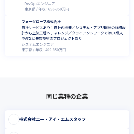
DevOpsエンジニア
東京都
年収 :
650
-
850
万円
フォーグローブ株式会社
自社サービスあり！自社内開発／システム・アプリ開発の詳細設
計から上流工程へチャレンジ／クライアントワークではDX導入
やAIなど先端技術のプロジェクトあり
システムエンジニア
東京都
年収 :
400
-
850
万円
同じ業種の企業
株式会社エー・アイ・エムスタッフ