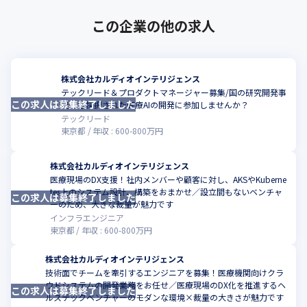
この企業の他の求人
株式会社カルディオインテリジェンス
テックリード＆プロダクトマネージャー募集/国の研究開発事
この求人は募集終了しました
こ
業にも採択された医療AIの開発に参加しませんか？
テックリード
東京都
年収 :
600
-
800
万円
株式会社カルディオインテリジェンス
医療現場のDX支援！社内メンバーや顧客に対し、AKSやKuberne
tes上のシステム設計、構築をおまかせ／設立間もないベンチャ
この求人は募集終了しました
こ
ーのため、大きな裁量が魅力です
インフラエンジニア
東京都
年収 :
600
-
800
万円
株式会社カルディオインテリジェンス
技術面でチームを牽引するエンジニアを募集！医療機関向けクラ
ウドシステムの開発業務をお任せ／医療現場のDX化を推進するヘ
この求人は募集終了しました
こ
ルステックベンチャーのモダンな環境×裁量の大きさが魅力です