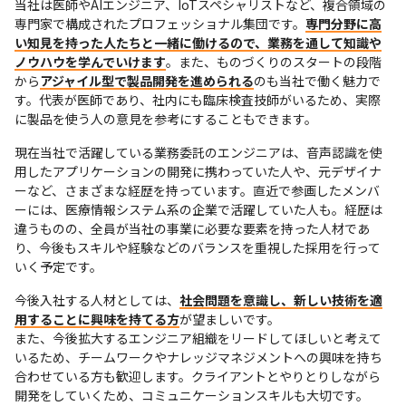
当社は医師やAIエンジニア、IoTスペシャリストなど、複合領域の
専門家で構成されたプロフェッショナル集団です。
専門分野に高
い知見を持った人たちと一緒に働けるので、業務を通して知識や
ノウハウを学んでいけます
。また、ものづくりのスタートの段階
から
アジャイル型で製品開発を進められる
のも当社で働く魅力で
す。代表が医師であり、社内にも臨床検査技師がいるため、実際
に製品を使う人の意見を参考にすることもできます。
現在当社で活躍している業務委託のエンジニアは、音声認識を使
用したアプリケーションの開発に携わっていた人や、元デザイナ
ーなど、さまざまな経歴を持っています。直近で参画したメンバ
ーには、医療情報システム系の企業で活躍していた人も。経歴は
違うものの、全員が当社の事業に必要な要素を持った人材であ
り、今後もスキルや経験などのバランスを重視した採用を行って
いく予定です。
今後入社する人材としては、
社会問題を意識し、新しい技術を適
用することに興味を持てる方
が望ましいです。

また、今後拡大するエンジニア組織をリードしてほしいと考えて
いるため、チームワークやナレッジマネジメントへの興味を持ち
合わせている方も歓迎します。クライアントとやりとりしながら
開発をしていくため、コミュニケーションスキルも大切です。