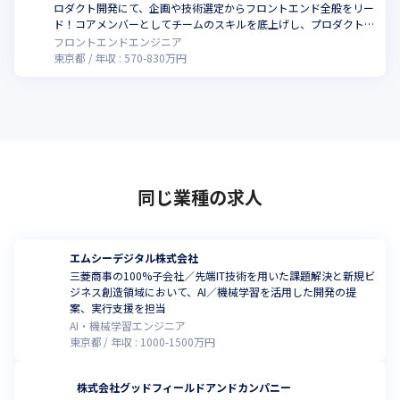
ロダクト開発にて、企画や技術選定からフロントエンド全般をリー
ド！コアメンバーとしてチームのスキルを底上げし、プロダクト
を進化させる役割をお任せします
フロントエンドエンジニア
東京都
年収 :
570
-
830
万円
同じ業種の求人
エムシーデジタル株式会社
三菱商事の100%子会社／先端IT技術を用いた課題解決と新規ビ
ジネス創造領域において、AI／機械学習を活用した開発の提
案、実行支援を担当
AI・機械学習エンジニア
東京都
年収 :
1000
-
1500
万円
株式会社グッドフィールドアンドカンパニー