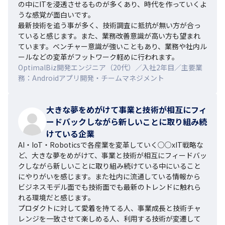
の中にITを浸透させるものが多くあり、時代を作っていくよ
うな感覚が面白いです。

最新技術を追う事が多く、技術調査に抵抗が無い方が合っ
ていると感じます。また、業務改善意識が高い方も望まれ
ています。ベンチャー意識が強いこともあり、業務や社内ル
ールなどの変革がフットワーク軽めに行われます。
OptimalBiz開発エンジニア（20代）／入社2年目／主要業
務：Androidアプリ開発・チームマネジメント
大きな夢をめがけて事業と技術が相互にフィ
ードバックしながら新しいことに取り組み続
けている企業
AI・IoT・Roboticsで各産業を変革していく○○xIT戦略な
ど、大きな夢をめがけて、事業と技術が相互にフィードバッ
クしながら新しいことに取り組み続けている中にいること
にやりがいを感じます。また社内に流通している情報から
ビジネスモデル面でも技術面でも最新のトレンドに触れら
れる環境だと感じます。

プロダクトに対して愛着を持てる人、事業成長と技術チャ
レンジを一致させて楽しめる人、利用する技術が変遷して