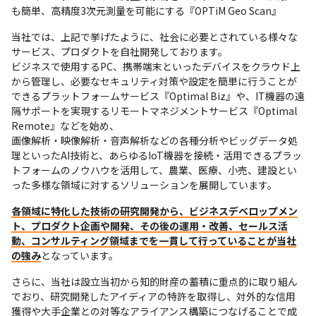
も簡単、高精度3次元測量を可能にする『OPTiM Geo Scan』
当社では、上記で挙げたように、社会に必要とされている様々な
サービス、プロダクトを自社開発しております。

ビジネスで使用するPC、携帯端末といったデバイスをクラウド上
から管理し、必要なセキュリティ対策や設定を簡単に行うことが
できるプラットフォームサービス『Optimal Biz』や、IT機器の遠
隔サポートを実現するリモートマネジメントサービス『Optimal 
Remote』などを始め、

画像解析・映像解析・音声解析などの各種分析やビッグデータ処
理といったAI技術と、あらゆるIoT機器を接続・活用できるプラッ
トフォームのノウハウを活用して、農業、医療、小売、建設とい
った多様な領域に対するソリューションを展開しています。
各領域に特化した技術の研究開発から、ビジネスデベロップメン
ト、プロダクト企画や開発、その後の運用・改善、セールス活
動、コンサルティング領域までを一貫して行っていることが当社
の強み
となっています。
さらに、当社は設立当初から知的財産の蓄積に重点的に取り組ん
でおり、研究開発したアイディアの特許を取得し、対外的な信用
獲得や大手企業との対等なアライアンス構築につなげることで成