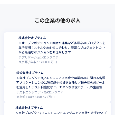
この企業の他の求人
株式会社オプティム
＜オープンポジション＞医療や建築など多彩なAXプロダクトを
並行展開！スキルや志向性に合わせ、豊富なプロジェクトの中
から最適なポジションをお任せします
アプリケーションエンジニア
東京都
年収 :
570
-
830
万円
株式会社オプティム
＜自社プロダクト/QAエンジニア＞医療や農業のAXに関わる各種
アプリケーションの品質保証や検証をお任せ／最先端のAIツール
を活用したテスト自動化など、モダンな環境でチームの生産性を
ともに高めませんか
テストエンジニア・QAエンジニア
東京都
年収 :
450
-
570
万円
株式会社オプティム
＜自社プロダクト/フロントエンドエンジニア＞自社や大手のAXプ