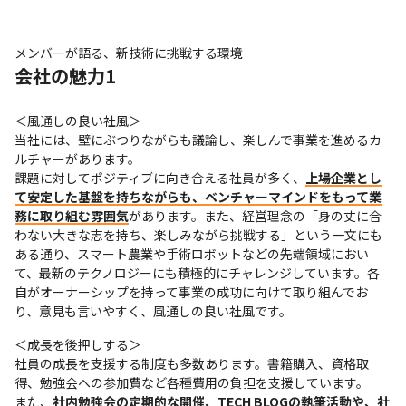
メンバーが語る、新技術に挑戦する環境
会社の魅力1
＜風通しの良い社風＞

当社には、壁にぶつりながらも議論し、楽しんで事業を進めるカ
ルチャーがあります。

課題に対してポジティブに向き合える社員が多く、
上場企業とし
て安定した基盤を持ちながらも、ベンチャーマインドをもって業
務に取り組む雰囲気
があります。また、経営理念の「身の丈に合
わない大きな志を持ち、楽しみながら挑戦する」という一文にも
ある通り、スマート農業や手術ロボットなどの先端領域におい
て、最新のテクノロジーにも積極的にチャレンジしています。各
自がオーナーシップを持って事業の成功に向けて取り組んでお
り、意見も言いやすく、風通しの良い社風です。
＜成長を後押しする＞

社員の成長を支援する制度も多数あります。書籍購入、資格取
得、勉強会への参加費など各種費用の負担を支援しています。

また、
社内勉強会の定期的な開催、TECH BLOGの執筆活動や、社