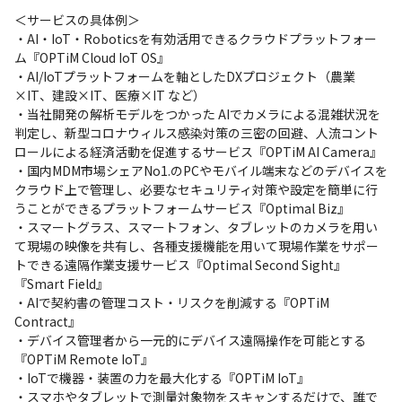
＜サービスの具体例＞

・AI・IoT・Roboticsを有効活用できるクラウドプラットフォー
ム『OPTiM Cloud IoT OS』

・AI/IoTプラットフォームを軸としたDXプロジェクト（農業
×IT、建設×IT、医療×IT など）

・当社開発の解析モデルをつかった AIでカメラによる混雑状況を
判定し、新型コロナウィルス感染対策の三密の回避、人流コント
ロールによる経済活動を促進するサービス『OPTiM AI Camera』

・国内MDM市場シェアNo1.のPCやモバイル端末などのデバイスを
クラウド上で管理し、必要なセキュリティ対策や設定を簡単に行
うことができるプラットフォームサービス『Optimal Biz』

・スマートグラス、スマートフォン、タブレットのカメラを用い
て現場の映像を共有し、各種支援機能を用いて現場作業をサポー
トできる遠隔作業支援サービス『Optimal Second Sight』
『Smart Field』

・AIで契約書の管理コスト・リスクを削減する『OPTiM 
Contract』

・デバイス管理者から一元的にデバイス遠隔操作を可能とする
『OPTiM Remote IoT』

・IoTで機器・装置の力を最大化する『OPTiM IoT』

・スマホやタブレットで測量対象物をスキャンするだけで、誰で