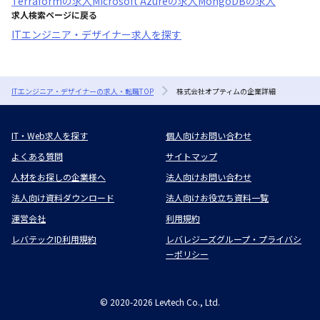
Terraform
の求人
Microsoft Azure
の求人
MongoDB
の求人
求人検索ページに戻る
ITエンジニア・デザイナー求人を探す
ITエンジニア・デザイナーの求人・転職TOP
株式会社オプティムの企業詳細
IT・Web求人を探す
個人向けお問い合わせ
よくある質問
サイトマップ
人材をお探しの企業様へ
法人向けお問い合わせ
法人向け資料ダウンロード
法人向けお役立ち資料一覧
運営会社
利用規約
レバテックID利用規約
レバレジーズグループ・プライバシ
ーポリシー
©
2020-2026
Levtech Co., Ltd.