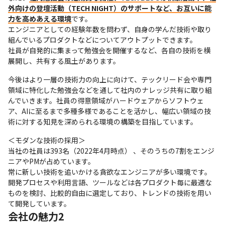
外向けの登壇活動（TECH NIGHT）のサポートなど、お互いに能
力を高めあえる環境
です。

エンジニアとしての経験年数を問わず、自身の学んだ技術や取り
組んでいるプロダクトなどについてアウトプットできます。

社員が自発的に集まって勉強会を開催するなど、各自の技術を横
展開し、共有する風土があります。
今後はより一層の技術力の向上に向けて、テックリード会や専門
領域に特化した勉強会などを通して社内のナレッジ共有に取り組
んでいきます。社員の得意領域がハードウェアからソフトウェ
ア、AIに至るまで多種多様であることを活かし、幅広い領域の技
術に対する知見を深められる環境の構築を目指しています。
＜モダンな技術の採用＞

当社の社員は393名（2022年4月時点） 、そのうちの7割をエンジ
ニアやPMが占めています。

常に新しい技術を追いかける貪欲なエンジニアが多い環境です。
開発プロセスや利用言語、ツールなどは各プロダクト毎に最適な
ものを検討、比較的自由に選定しており、トレンドの技術を用い
て開発しています。
会社の魅力2