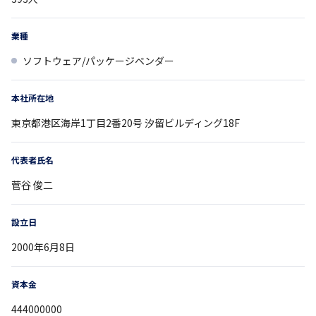
業種
ソフトウェア/パッケージベンダー
本社所在地
東京都
港区海岸1丁目2番20号
汐留ビルディング18F
代表者氏名
菅谷 俊二
設立日
2000年6月8日
資本金
444000000