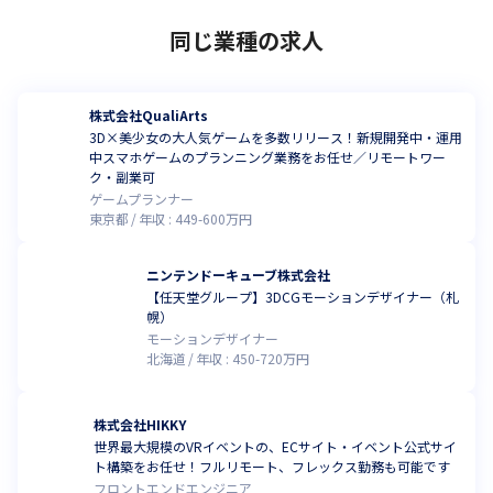
同じ業種の求人
株式会社QualiArts
3D×美少女の大人気ゲームを多数リリース！新規開発中・運用
中スマホゲームのプランニング業務をお任せ／リモートワー
ク・副業可
ゲームプランナー
東京都
年収 :
449
-
600
万円
ニンテンドーキューブ株式会社
【任天堂グループ】3DCGモーションデザイナー（札
幌）
モーションデザイナー
北海道
年収 :
450
-
720
万円
株式会社HIKKY
世界最大規模のVRイベントの、ECサイト・イベント公式サイ
ト構築をお任せ！フルリモート、フレックス勤務も可能です
フロントエンドエンジニア