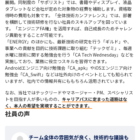
展開。同制度の「サポリスト」では、書籍やディスプレイ、液晶
タブレットなど会社が定めた対象物の経費を補助します。資格取
得時の費用も対象です。「全体技術カンファレンス」では、部署
を横断して技術研修を行ない社員のスキルアップを図っていま
す。「エンジニアFA権」を活用すれば、自己成長のためチャレン
ジ異動をすることが可能です。

「ENERGY」のほかにも、最新技術の研究を行う「ギルド」や、
事業への貢献を目的に技術課題に取り組む「テックゼミ」、毎週
水曜に技術に関する勉強会を行う「CA Tech Wednesday」などを
実施しており、業務に役立つスキルを習得できます。

Androidエンジニア向け勉強会「CA_apk」やiOSエンジニア向け
勉強会「CA_Swift」などは社外向けのイベントとしても知られて
いますが、社内での情報共有にももちろん活用されています。
なお、当社ではテックリードやマネージャー・PM、スペシャリス
トを目指す人が多いものの、
キャリアパスに定まった道筋はな
く、本人の希望を実現することができます。
社員の声
チーム全体の雰囲気が良く、技術的な議論も