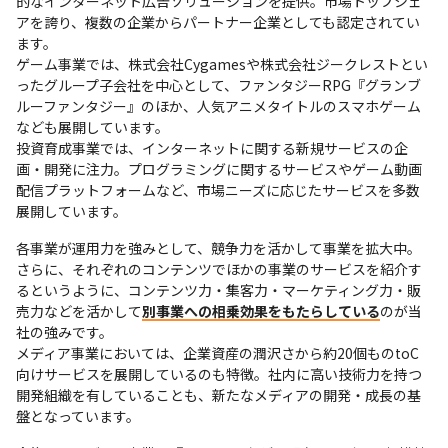
的なインターネット広告ソリューションを提供。市場トップシェ
アを誇り、複数の企業からパートナー企業としても認定されてい
ます。

ゲーム事業では、株式会社Cygamesや株式会社ジークレストとい
ったグループ子会社を中心として、ファンタジーRPG『グランブ
ルーファンタジー』のほか、人気アニメタイトルのスマホゲーム
なども展開しています。

投資育成事業では、インターネットに関する新規サービスの企
画・開発に注力。プログラミングに関するサービスやゲーム動画
配信プラットフォームなど、市場ニーズに応じたサービスを多数
展開しています。
各事業が運用力を強みとして、競争力を活かして事業を拡大中。
さらに、それぞれのコンテンツでほかの事業のサービスを紹介す
るというように、コンテンツ力・集客力・マーケティング力・販
売力などを活かして
別事業への相乗効果をもたらしている
のが当
社の強みです。

メディア事業においては、企業資産の潤沢さから約20個ものtoC
向けサービスを展開しているのも特徴。社内に高い技術力を持つ
開発組織を有していることも、新たなメディアの開発・成長の基
盤となっています。