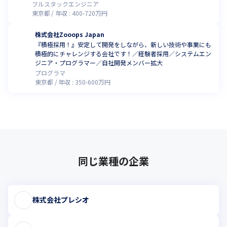
関わるチャンス
フルスタックエンジニア
東京都
年収 :
400
-
720
万円
株式会社Zooops Japan
『積極採用！』安定して開発をしながら、新しい技術や事業にも
積極的にチャレンジする会社です！／経験者採用／システムエン
ジニア・プログラマー／自社開発メンバー拡大
プログラマ
東京都
年収 :
350
-
600
万円
同じ業種の企業
株式会社プレシオ