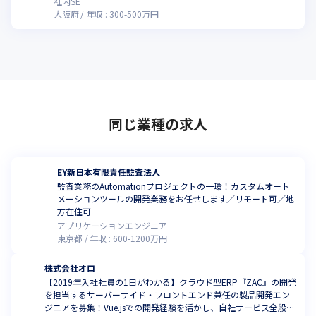
社内SE
大阪府
年収 :
300
-
500
万円
同じ業種の求人
EY新日本有限責任監査法人
監査業務のAutomationプロジェクトの一環！カスタムオート
メーションツールの開発業務をお任せします／リモート可／地
方在住可
アプリケーションエンジニア
東京都
年収 :
600
-
1200
万円
株式会社オロ
【2019年入社社員の1日がわかる】クラウド型ERP『ZAC』の開発
を担当するサーバーサイド・フロントエンド兼任の製品開発エン
ジニアを募集！Vue.jsでの開発経験を活かし、自社サービス全般に