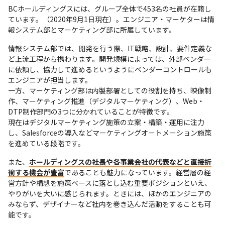
BCホールディングスには、グループ全体で453名の社員が在籍し
ています。（2020年9月1日現在）。エンジニア・マーケターは情
報システム部とマーケティング部に所属しています。
情報システム部では、開発を行う際、IT戦略、設計、要件定義な
ど上流工程から携わります。開発規模によっては、外部ベンダー
に依頼し、協力して進めるというようにベンダーコントロールも
エンジニアが担当します。

一方、マーケティング部は内製部署としての役割を持ち、映像制
作、マーケティング推進（デジタルマーケティング）、Web・
DTP制作部門の3つに分かれていることが特徴です。

現在はデジタルマーケティング施策の立案・構築・運用に注力
し、Salesforceの導入などマーケティングオートメーション施策
を進めている段階です。
また、
ホールディングスの社長や各事業会社の代表などと直接折
衝する機会が豊富
であることも魅力になっています。経営層の経
営方針や構想を施策ベースに落とし込む重要ポジションといえ、
やりがいを大いに感じられます。ときには、ほかのエンジニアの
みならず、デザイナーなど社内を巻き込んだ活動をすることも可
能です。