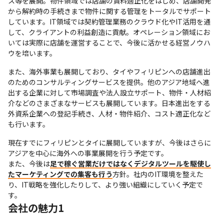
ス等を展開。物件領域では店舗の賃料適正化をはじめ、店舗開発
から解約時の手続きまで物件に関する管理をトータルでサポート
しています。IT領域では契約管理業務のクラウド化やIT活用を通
して、クライアントの利益創造に貢献。オペレーション領域にお
いては実際に店舗を運営することで、今後に活かせる経営ノウハ
ウを培います。
また、海外事業も展開しており、タイやフィリピンへの店舗進出
のためのコンサルティングサービスを提供。他のアジア地域へ進
出する企業に対して市場調査や法人設立サポート、物件・人材紹
介などのさまざまなサービスも展開しています。日本進出をする
外資系企業への登記手続き、人材・物件紹介、コスト適正化など
も行います。
現在すでにフィリピンとタイに展開していますが、今後はさらに
アジアを中心に海外への事業展開を行う予定です。

また、今後は
足で稼ぐ営業だけではなくデジタルツールを駆使し
たマーケティングでの集客も行う
方針。社内のIT環境を整えた
り、IT戦略を強化したりして、より強い組織にしていく予定で
す。
会社の魅力1