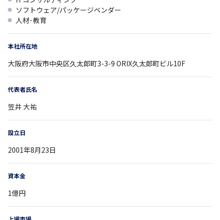
ソフトウェア/パッケージベンダー
人材･教育
本社所在地
大阪府
大阪市中央区久太郎町3-3-9
ORIX久太郎町ビル10F
代表者氏名
笠井 大祐
設立日
2001年8月23日
資本金
1億円
上場市場