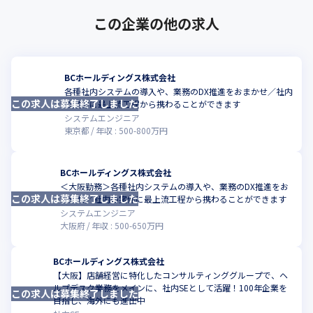
この企業の他の求人
BCホールディングス株式会社
各種社内システムの導入や、業務のDX推進をおまかせ／社内
この求人は募集終了しました
こ
の案件に最上流工程から携わることができます
システムエンジニア
東京都
年収 :
500
-
800
万円
BCホールディングス株式会社
＜大阪勤務＞各種社内システムの導入や、業務のDX推進をお
この求人は募集終了しました
こ
まかせ／社内の案件に最上流工程から携わることができます
システムエンジニア
大阪府
年収 :
500
-
650
万円
BCホールディングス株式会社
【大阪】店舗経営に特化したコンサルティンググループで、ヘ
ルプデスク業務をメインに、社内SEとして活躍！100年企業を
この求人は募集終了しました
こ
目指し、海外にも進出中