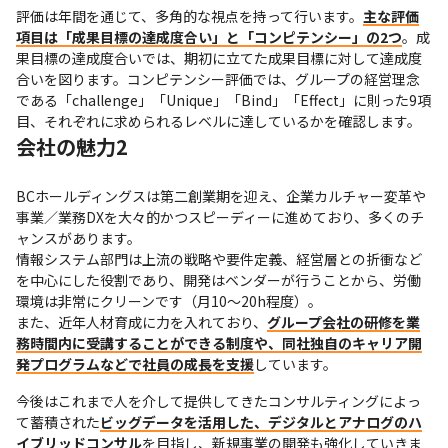
評価は年間を通じて、多角的な視点を持って行います。
主な評価
項目は「成果目標の達成度合い」と「コンピテンシー」の2つ
。成
果目標の達成度合いでは、期初に立てた成果目標に対して達成度
合いを図ります。コンピテンシー評価では、グループの経営理念
である「challenge」「Unique」「Bind」「Effect」に則った9項
目、それぞれに求められるレベルに達しているかを確認します。
会社の魅力2
BCホールディングスは第二創業期を迎え、企業カルチャー変革や
事業／業務DXを大々的かつスピーディーに進めており、多くのチ
ャンスがあります。

情報システム部門は上流の戦略や要件定義、経営層との折衝など
を中心にした役割であり、開発はベンダーが行うことから、労働
環境は非常にクリーンです（月10～20h程度）。

また、近年人材育成に力を入れており、
グループ会社の研修を業
務時間内に受講することができる制度や、同社独自のキャリア開
発プログラムなどで社員の成長を支援
しています。
今後はこれまで人を介して提供してきたコンサルティングによっ
て蓄積された
ビッグデータを活用した、デジタルとアナログのハ
イブリッドコンサル
を目指し、新規事業の開発も強化していきま