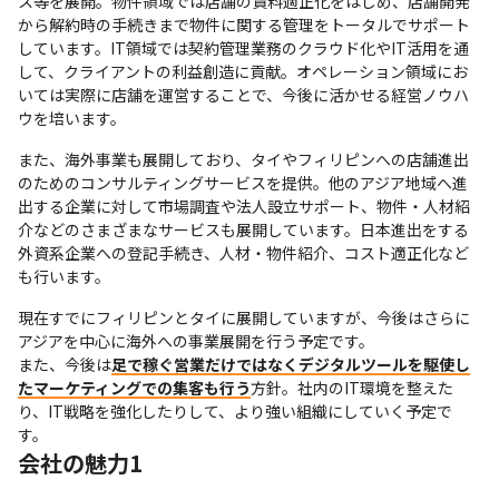
ス等を展開。物件領域では店舗の賃料適正化をはじめ、店舗開発
から解約時の手続きまで物件に関する管理をトータルでサポート
しています。IT領域では契約管理業務のクラウド化やIT活用を通
して、クライアントの利益創造に貢献。オペレーション領域にお
いては実際に店舗を運営することで、今後に活かせる経営ノウハ
ウを培います。
また、海外事業も展開しており、タイやフィリピンへの店舗進出
のためのコンサルティングサービスを提供。他のアジア地域へ進
出する企業に対して市場調査や法人設立サポート、物件・人材紹
介などのさまざまなサービスも展開しています。日本進出をする
外資系企業への登記手続き、人材・物件紹介、コスト適正化など
も行います。
現在すでにフィリピンとタイに展開していますが、今後はさらに
アジアを中心に海外への事業展開を行う予定です。

また、今後は
足で稼ぐ営業だけではなくデジタルツールを駆使し
たマーケティングでの集客も行う
方針。社内のIT環境を整えた
り、IT戦略を強化したりして、より強い組織にしていく予定で
す。
会社の魅力1