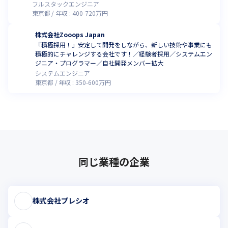
関わるチャンス
フルスタックエンジニア
東京都
年収 :
400
-
720
万円
株式会社Zooops Japan
『積極採用！』安定して開発をしながら、新しい技術や事業にも
積極的にチャレンジする会社です！／経験者採用／システムエン
ジニア・プログラマー／自社開発メンバー拡大
システムエンジニア
東京都
年収 :
350
-
600
万円
同じ業種の企業
株式会社プレシオ