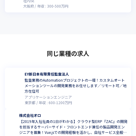
社内SE
大阪府
年収 :
300
-
500
万円
同じ業種の求人
EY新日本有限責任監査法人
監査業務のAutomationプロジェクトの一環！カスタムオート
メーションツールの開発業務をお任せします／リモート可／地
方在住可
アプリケーションエンジニア
東京都
年収 :
600
-
1200
万円
株式会社オロ
【2019年入社社員の1日がわかる】クラウド型ERP『ZAC』の開発
を担当するサーバーサイド・フロントエンド兼任の製品開発エン
ジニアを募集！Vue.jsでの開発経験を活かし、自社サービス全般に