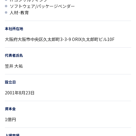
ソフトウェア/パッケージベンダー
人材･教育
本社所在地
大阪府
大阪市中央区久太郎町3-3-9
ORIX久太郎町ビル10F
代表者氏名
笠井 大祐
設立日
2001年8月23日
資本金
1億円
上場市場