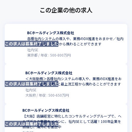
この企業の他の求人
BCホールディングス株式会社
各種社内システムの導入や、業務のDX推進をおまかせ／社内
この求人は募集終了しました
こ
の案件に最上流工程から携わることができます
社内SE
東京都
年収 :
500
-
800
万円
BCホールディングス株式会社
＜大阪勤務＞各種社内システムの導入や、業務のDX推進をお
この求人は募集終了しました
こ
まかせ／社内の案件に最上流工程から携わることができます
社内SE
大阪府
年収 :
500
-
650
万円
BCホールディングス株式会社
【大阪】店舗経営に特化したコンサルティンググループで、ヘ
ルプデスク業務をメインに、社内SEとして活躍！100年企業を
この求人は募集終了しました
こ
目指し、海外にも進出中