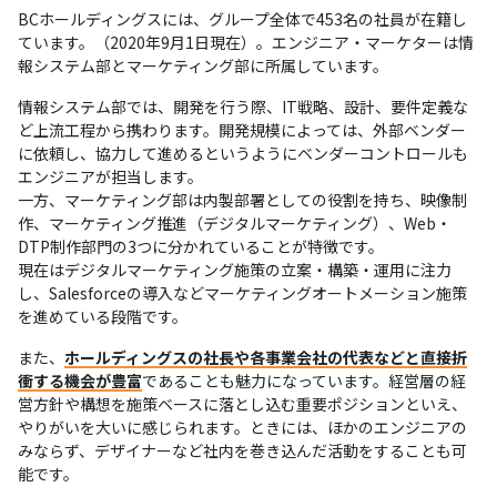
BCホールディングスには、グループ全体で453名の社員が在籍し
ています。（2020年9月1日現在）。エンジニア・マーケターは情
報システム部とマーケティング部に所属しています。
情報システム部では、開発を行う際、IT戦略、設計、要件定義な
ど上流工程から携わります。開発規模によっては、外部ベンダー
に依頼し、協力して進めるというようにベンダーコントロールも
エンジニアが担当します。

一方、マーケティング部は内製部署としての役割を持ち、映像制
作、マーケティング推進（デジタルマーケティング）、Web・
DTP制作部門の3つに分かれていることが特徴です。

現在はデジタルマーケティング施策の立案・構築・運用に注力
し、Salesforceの導入などマーケティングオートメーション施策
を進めている段階です。
また、
ホールディングスの社長や各事業会社の代表などと直接折
衝する機会が豊富
であることも魅力になっています。経営層の経
営方針や構想を施策ベースに落とし込む重要ポジションといえ、
やりがいを大いに感じられます。ときには、ほかのエンジニアの
みならず、デザイナーなど社内を巻き込んだ活動をすることも可
能です。