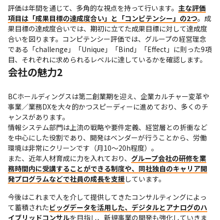
評価は年間を通じて、多角的な視点を持って行います。
主な評価
項目は「成果目標の達成度合い」と「コンピテンシー」の2つ
。成
果目標の達成度合いでは、期初に立てた成果目標に対して達成度
合いを図ります。コンピテンシー評価では、グループの経営理念
である「challenge」「Unique」「Bind」「Effect」に則った9項
目、それぞれに求められるレベルに達しているかを確認します。
会社の魅力2
BCホールディングスは第二創業期を迎え、企業カルチャー変革や
事業／業務DXを大々的かつスピーディーに進めており、多くのチ
ャンスがあります。

情報システム部門は上流の戦略や要件定義、経営層との折衝など
を中心にした役割であり、開発はベンダーが行うことから、労働
環境は非常にクリーンです（月10～20h程度）。

また、近年人材育成に力を入れており、
グループ会社の研修を業
務時間内に受講することができる制度や、同社独自のキャリア開
発プログラムなどで社員の成長を支援
しています。
今後はこれまで人を介して提供してきたコンサルティングによっ
て蓄積された
ビッグデータを活用した、デジタルとアナログのハ
イブリッドコンサル
を目指し、新規事業の開発も強化していきま