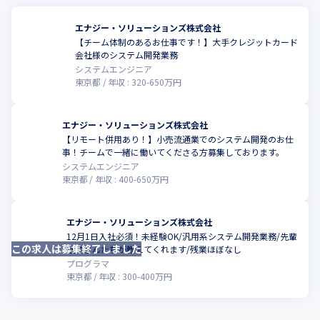
エナジー・ソリューションズ株式会社
【チーム体制のあるお仕事です！】大手クレジットカード
こ
会社様のシステム開発業務
システムエンジニア
東京都
年収 :
320
-
650
万円
エナジー・ソリューションズ株式会社
【リモート併用あり！】小売流通業でのシステム開発のお仕
こ
事！チームで一緒に働いてくださる方募集しております。
システムエンジニア
東京都
年収 :
400
-
650
万円
エナジー・ソリューションズ株式会社
12月1日入社必須！未経験OK/汎用系システム開発業務/先輩
この求人は募集終了しました
こ
社員さんたちが教えてくれます/残業ほぼなし
プログラマ
東京都
年収 :
300
-
400
万円