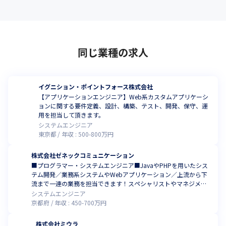
同じ業種の求人
イグニション・ポイントフォース株式会社
【アプリケーションエンジニア】Web系カスタムアプリケーシ
ョンに関する要件定義、設計、構築、テスト、開発、保守、運
用を担当して頂きます。
システムエンジニア
東京都
年収 :
500
-
800
万円
株式会社ゼネックコミュニケーション
■プログラマー・システムエンジニア■JavaやPHPを用いたシス
テム開発／業務系システムやWebアプリケーション／上流から下
流まで一連の業務を担当できます！スペシャリストやマネジメン
トのキャリア形成可能
システムエンジニア
京都府
年収 :
450
-
700
万円
株式会社ミウラ