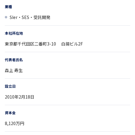
業種
SIer・SES・受託開発
本社所在地
東京都
千代田区二番町3-10
白揚ビル2F
代表者氏名
森上 寿生
設立日
2010年2月18日
資本金
8,120万円