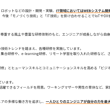
・ロボットなどの設計・開発・実験、
IT領域においてはWEBシステム開
、今後「モノづくり技術」と「IT技術」を掛け合わせることでIoTやD
を尊重する風土や豊富な研修体制のもと、エンジニアが成長しながら自
技術トレンドを踏まえ、各種研修を実施しています。

集合研修や、e-learning研修、リモート学習を取り入れた研修など、
研修」とヒューマンスキルとコミュニケーションスキルを高める「ビジ
ています。

く活躍できるフィールドを用意。ワーキングマザーや男性の育休など、
ニアの多様な働き方を追求し、
一人ひとりのエンジニアが自分の力を最