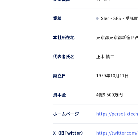
業種
SIer・SES・受託
本社所在地
東京都
東京都新宿区西新
代表者氏名
正木 慎二
設立日
1979年10月11日
資本金
4億9,500万円
ホームページ
https://persol-xtech
X（旧Twitter）
https://twitter.com