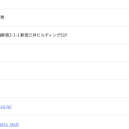
開発
宿2-1-1
新宿三井ビルディング51F
.co.jp/
/ptcs_tech