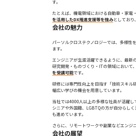
す。
たとえば、機電領域における自動車・家電
を活用したDX推進支援等を強み
としており
会社の魅力
パーソルクロステクノロジーでは、多様性
ます。
エンジニアが生涯活躍できるように、最新の
研究開発・ものづくり・ITの領域において、
を受講可能
です。
研修には専門性向上を目指す「技術スキル
幅広い学びの機会を用意しています。
当社では4000人以上の多様な社員が活躍し
シニアや外国籍、LGBTQの方が自分らし
も進めています。
さらに、リモートワークや副業などエンジ
会社の展望