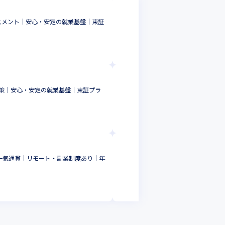
パーソルクロステク
スメント｜安心・安定の就業基盤｜東証
◎【インフラセキュ
上場企業グループ
インフラエンジニア
大阪府
年収 :
500
-
1
パーソルクロステク
対策｜安心・安定の就業基盤｜東証プラ
◎【インフラセキュ
ム上場企業グループ
インフラエンジニア
東京都
年収 :
500
-
1
パーソルクロステク
一気通貫｜リモート・副業制度あり｜年
◎【車載セキュリテ
プライム上場G
組込・制御・汎用系
大阪府
年収 :
450
-