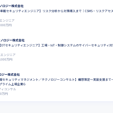
ノロジー株式会社
【車載セキュリティエンジニア】リスク分析から対策導入まで｜CSMS・リスクアセ
エンジニア
1000
万円
クノロジー株式会社
【OTセキュリティエンジニア】工場・IoT・制御システムのサイバーセキュリティ
系エンジニア
1000
万円
ロジー株式会社
情報セキュリティマネジメント／テクノロジーコンサルト】構想策定～実装支援まで
証プライム上場企業G
ティコンサル
0
万円