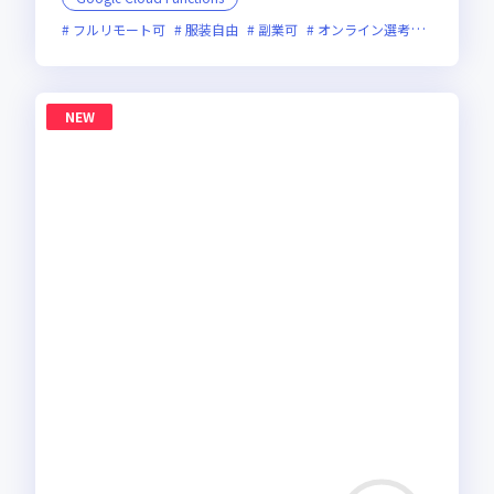
フルリモート可
服装自由
副業可
オンライン選考可
フレッ
NEW