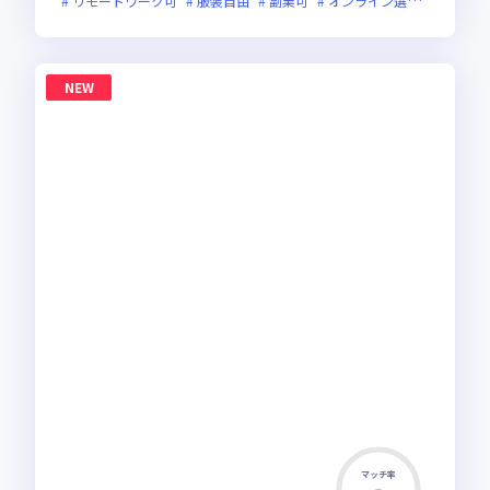
リモートワーク可
服装自由
副業可
オンライン選考可
新規
NEW
マッチ率