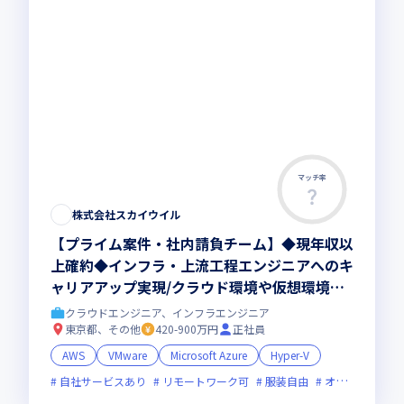
マッチ率
株式会社スカイウイル
【プライム案件・社内請負チーム】◆現年収以
上確約◆インフラ・上流工程エンジニアへのキ
ャリアアップ実現/クラウド環境や仮想環境プ
ロジェクトをチームで担当
クラウドエンジニア、インフラエンジニア
東京都、その他
420-900万円
正社員
AWS
VMware
Microsoft Azure
Hyper-V
自社サービスあり
リモートワーク可
服装自由
オンライン選考可