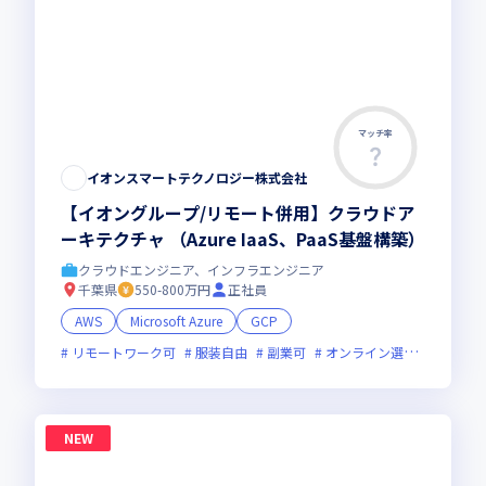
マッチ率
イオンスマートテクノロジー株式会社
【イオングループ/リモート併用】クラウドア
ーキテクチャ （Azure IaaS、PaaS基盤構築）
クラウドエンジニア、インフラエンジニア
千葉県
550-800万円
正社員
AWS
Microsoft Azure
GCP
リモートワーク可
服装自由
副業可
オンライン選考可
フレ
NEW