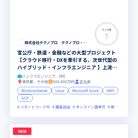
マッチ率
株式会社テクノプロ テクノプロ・エンジニアリング社
官公庁・鉄道・金融などの大型プロジェクト
【クラウド移行・DXを牽引する、次世代型の
ハイブリッド・インフラエンジニア 】上流工
程やリーダーへのステップアップを応援
インフラエンジニア、SRE
東京都、その他
500-800万円
正社員
WindowsServer
Linux
Microsoft Azure
AWS
GCP
リモートワーク可
服装自由
オンライン選考可
新技術に積極的
NEW