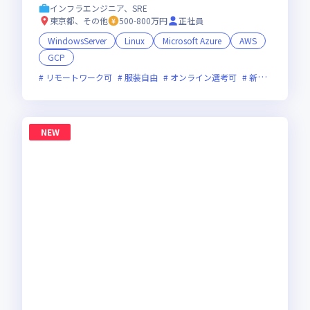
ブリッド・インフラエンジニア 】
インフラエンジニア、SRE
東京都、その他
500-800万円
正社員
WindowsServer
Linux
Microsoft Azure
AWS
GCP
リモートワーク可
服装自由
オンライン選考可
新技術に積極的
NEW