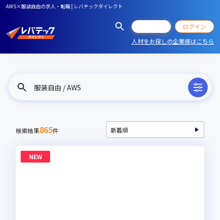
AWS×服装自由の求人・転職 | レバテックダイレクト
会員登録
ログイン
人材をお探しの企業様はこちら
服装自由 / AWS
865
検索結果
件
NEW