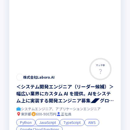
マッチ率
株式会社Laboro.AI
＜システム開発エンジニア（リーダー候補）＞
幅広い業界にカスタム AI を提供。AIをシステ
ム上に実装する開発エンジニア募集◢◤グロー
ス上場◢◤フルリモートOK◢◤
システムエンジニア、アプリケーションエンジニア
東京都
600-900万円
正社員
Python
JavaScript
TypeScript
AWS
Google Cloud Functions