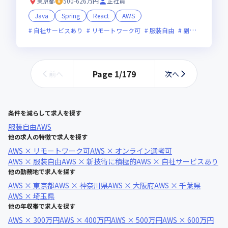
東京都
500-626万円
正社員
Java
Spring
React
AWS
自社サービスあり
リモートワーク可
服装自由
副業可
オン
Page
1
/
179
前へ
次へ
条件を減らして求人を探す
服装自由
AWS
他の求人の特徴で求人を探す
AWS × リモートワーク可
AWS × オンライン選考可
AWS × 服装自由
AWS × 新技術に積極的
AWS × 自社サービスあり
他の勤務地で求人を探す
AWS × 東京都
AWS × 神奈川県
AWS × 大阪府
AWS × 千葉県
AWS × 埼玉県
他の年収帯で求人を探す
AWS × 300万円
AWS × 400万円
AWS × 500万円
AWS × 600万円