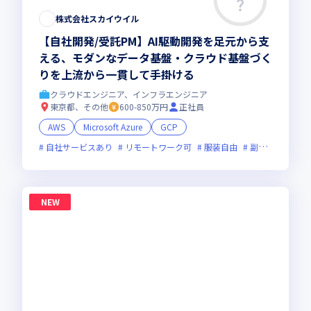
株式会社スカイウイル
【自社開発/受託PM】AI駆動開発を足元から支
える、モダンなデータ基盤・クラウド基盤づく
りを上流から一貫して手掛ける
クラウドエンジニア、インフラエンジニア
東京都、その他
600-850万円
正社員
AWS
Microsoft Azure
GCP
自社サービスあり
リモートワーク可
服装自由
副業可
オン
NEW