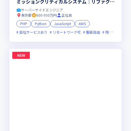
ミッションクリティカルシステム｜リファクタ
＆刷新の比重をさらに拡大｜ハイブリッド勤務
サーバーサイドエンジニア
(週2出社)
東京都
600-950万円
正社員
PHP
Python
JavaScript
AWS
自社サービスあり
リモートワーク可
服装自由
残業月20時間未満
NEW