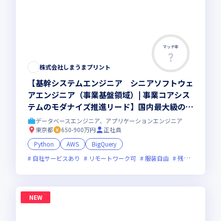
マッチ率
株式会社しまうまプリント
【基幹システムエンジニア シニアソフトウェ
アエンジニア（事業基盤領域）| 事業コアシス
テムのモダナイズ推進リード】国内最大級のプ
リントECを支える基幹システム｜会計・デー
データベースエンジニア、アプリケーションエンジニア
タ基盤・大規模データ管理｜ペタバイト級デー
東京都
650-900万円
正社員
タ｜基幹SaaS接続｜部課長層と協働して推進
Python
AWS
BigQuery
｜ハイブリッド勤務(週1出社)
自社サービスあり
リモートワーク可
服装自由
残業月20時間未満
NEW