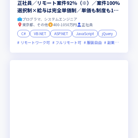
正社員／リモート案件92％（※）／案件100%
選択制×給与は完全単価制／単価も制度も10
0％開示／平均残業9.3h（※）／定着率98.7％
プログラマ、システムエンジニア
（※）／2023年度の売上成長率は160%（※い
東京都、その他
400-1050万円
正社員
ずれも、2025年12月時点）
C#
VB.NET
ASP.NET
JavaScript
jQuery
リモートワーク可
フルリモート可
服装自由
副業可
オンラ