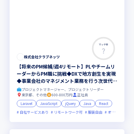
マッチ率
株式会社クラブネッツ
【将来のPM候補/週4リモート】PLやチームリ
ーダーからPM職に挑戦◆DXで地方創生を実現
◆事業会社のマネジメント業務を行う次世代の
リーダー募集
プロジェクトマネージャー、プロジェクトリーダー
東京都、その他
600-800万円
正社員
Laravel
JavaScript
jQuery
Java
React
自社サービスあり
リモートワーク可
服装自由
オンライン選考可