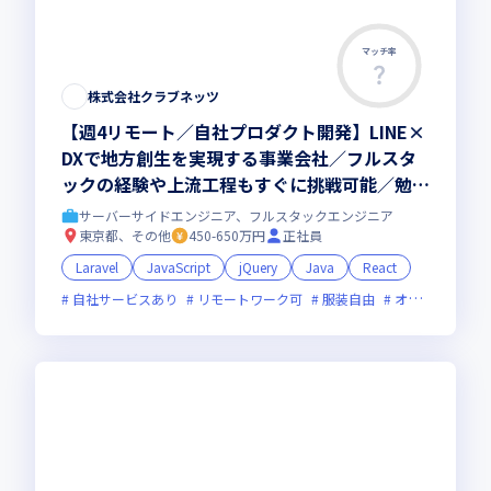
マッチ率
この求人は募集終了しました
株式会社クラブネッツ
【週4リモート／自社プロダクト開発】LINE×
DXで地方創生を実現する事業会社／フルスタ
ックの経験や上流工程もすぐに挑戦可能／勉強
会やAI駆動型の開発など技術革新に積極的
サーバーサイドエンジニア、フルスタックエンジニア
東京都、その他
450-650万円
正社員
Laravel
JavaScript
jQuery
Java
React
自社サービスあり
リモートワーク可
服装自由
オンライン選考可