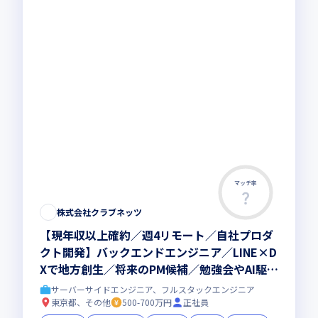
マッチ率
この求人は募集終了しました
株式会社クラブネッツ
【現年収以上確約／週4リモート／自社プロダ
クト開発】バックエンドエンジニア／LINE×D
Xで地方創生／将来のPM候補／勉強会やAI駆動
型の開発など技術革新に積極的な環境／WEB
サーバーサイドエンジニア、フルスタックエンジニア
アプリ開発(Laravel ・Next.js・AWS)
東京都、その他
500-700万円
正社員