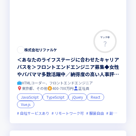
マッチ率
株式会社リファルケ
＜あなたのライフステージに合わせたキャリア
パスを＞フロントエンドエンジニア募集◆女性
やパパママ多数活躍中／納得度の高い人事評価
／社員が中心の案件営業／年休130日／エンジ
HTMLコーダー、フロントエンドエンジニア
ニア定着率97%
東京都、その他
400-700万円
正社員
JavaScript
TypeScript
jQuery
React
Vue.js
自社サービスあり
リモートワーク可
服装自由
副業可
オン