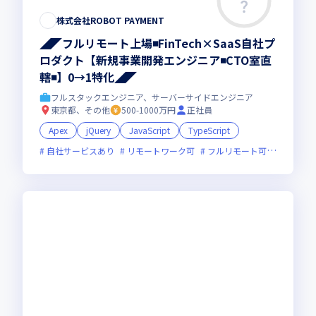
株式会社ROBOT PAYMENT
◢◤フルリモート上場◾️FinTech×SaaS自社プ
ロダクト【新規事業開発エンジニア◾️CTO室直
轄◾️】0→1特化◢◤
フルスタックエンジニア、サーバーサイドエンジニア
東京都、その他
500-1000万円
正社員
Apex
jQuery
JavaScript
TypeScript
自社サービスあり
リモートワーク可
フルリモート可
服装自由