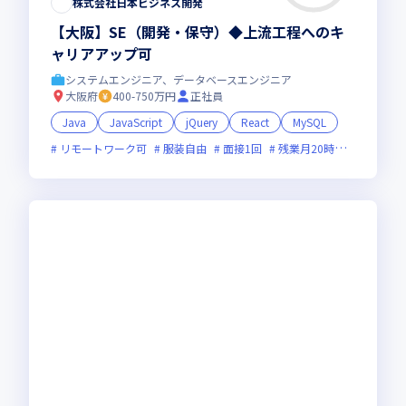
株式会社日本ビジネス開発
【大阪】SE（開発・保守）◆上流工程へのキ
ャリアアップ可
システムエンジニア、データベースエンジニア
大阪府
400-750万円
正社員
Java
JavaScript
jQuery
React
MySQL
リモートワーク可
服装自由
面接1回
残業月20時間未満
女性