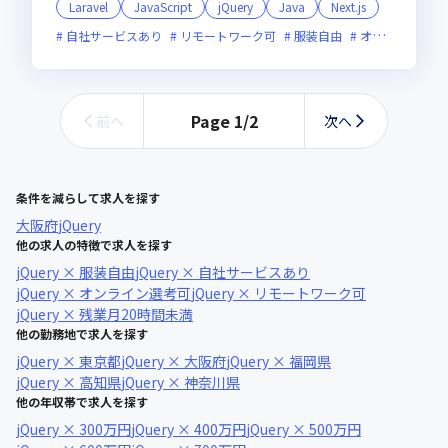
Laravel
JavaScript
jQuery
Java
Next.js
自社サービスあり
リモートワーク可
服装自由
オンライン選考可
Page
1
/
2
前へ
次へ
条件を減らして求人を探す
大阪府
jQuery
他の求人の特徴で求人を探す
jQuery × 服装自由
jQuery × 自社サービスあり
jQuery × オンライン選考可
jQuery × リモートワーク可
jQuery × 残業月20時間未満
他の勤務地で求人を探す
jQuery × 東京都
jQuery × 大阪府
jQuery × 福岡県
jQuery × 高知県
jQuery × 神奈川県
他の年収帯で求人を探す
jQuery × 300万円
jQuery × 400万円
jQuery × 500万円