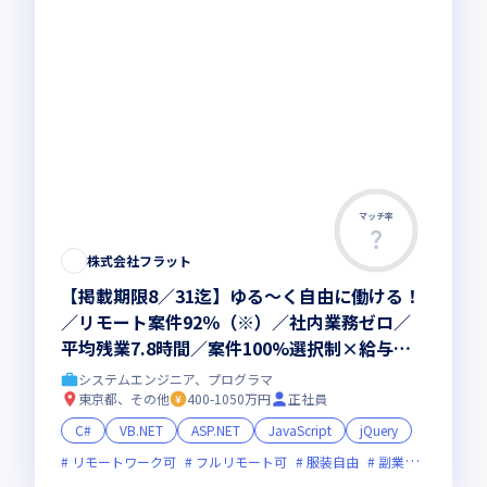
マッチ率
株式会社フラット
【掲載期限8／31迄】ゆる～く自由に働ける！
／リモート案件92％（※）／社内業務ゼロ／
平均残業7.8時間／案件100%選択制×給与は
完全単価制／単価も制度も100％開示（※いず
システムエンジニア、プログラマ
れも、2025年12月時点）
東京都、その他
400-1050万円
正社員
C#
VB.NET
ASP.NET
JavaScript
jQuery
リモートワーク可
フルリモート可
服装自由
副業可
オンラ