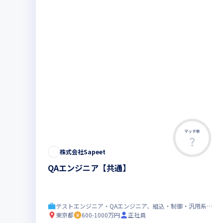
マッチ率
株式会社Sapeet
QAエンジニア【共通】
テストエンジニア・QAエンジニア、組込・制御・汎用系エンジニア
東京都
600-1000万円
正社員