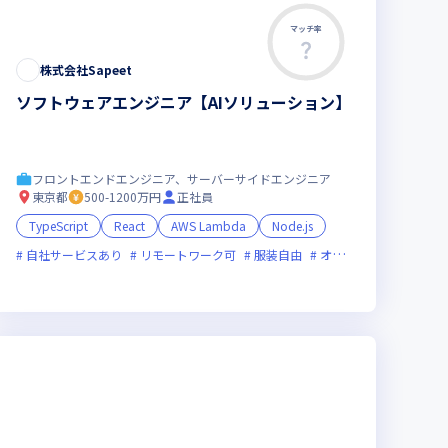
マッチ率
株式会社Sapeet
ソフトウェアエンジニア【AIソリューション】
フロントエンドエンジニア、サーバーサイドエンジニア
東京都
500-1200万円
正社員
TypeScript
React
AWS Lambda
Node.js
ックス制度あり
自社サービスあり
新技術に積極的
リモートワーク可
服装自由
オンライン選考可
新
20時間未満