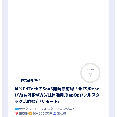
マッチ率
株式会社OMS
AI×EdTechのSaaS開発最前線！◆TS/Reac
t/Vue/PHP/AWS/LLM活用/DepOps/フルスタ
ック志向歓迎/リモート可
テックリード、フルスタックエンジニア
東京都
600-1000万円
正社員