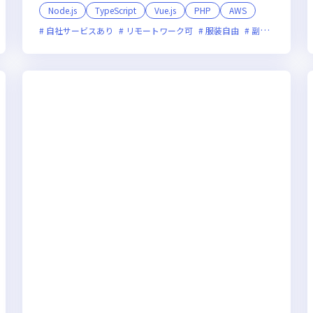
Node.js
TypeScript
Vue.js
PHP
AWS
自社サービスあり
リモートワーク可
服装自由
副業可
オン