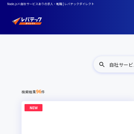
Node.js×自社サービスありの求人・転職 | レバテックダイレクト
自社サービスあ
96
検索結果
件
NEW