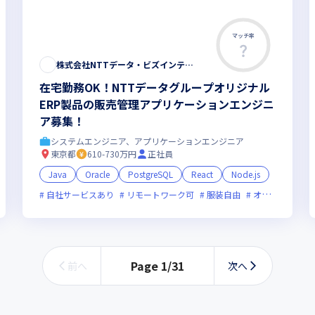
マッチ率
株式会社NTTデータ・ビズインテグラル
在宅勤務OK！NTTデータグループオリジナル
ERP製品の販売管理アプリケーションエンジニ
ア募集！
システムエンジニア、アプリケーションエンジニア
東京都
610-730万円
正社員
Java
Oracle
PostgreSQL
React
Node.js
フレックス制度あり
自社サービスあり
リモートワーク可
女性エンジニアが活躍中
服装自由
オンライン選考可
Page
1
/
31
前へ
次へ