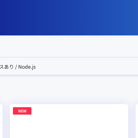
り / Node.js
NEW