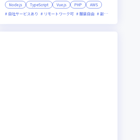
Node.js
TypeScript
Vue.js
PHP
AWS
ライン選考可
自社サービスあり
新技術に積極的
リモートワーク可
ベンチャー企業
服装自由
残業月20時間未満
副業可
オンライン選