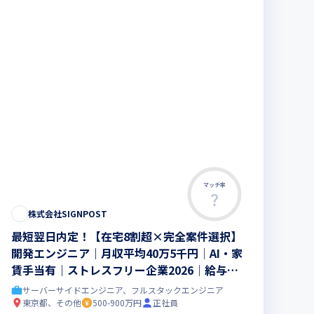
マッチ率
株式会社SIGNPOST
最短翌日内定！【在宅8割超×完全案件選択】
開発エンジニア｜月収平均40万5千円│AI・家
賃手当有｜ストレスフリー企業2026│給与・
キャリアを確約する「ギャップゼロ保証」！
サーバーサイドエンジニア、フルスタックエンジニア
東京都、その他
500-900万円
正社員