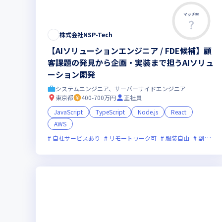
マッチ率
株式会社NSP-Tech
【AIソリューションエンジニア / FDE候補】顧
客課題の発見から企画・実装まで担うAIソリュ
ーション開発
システムエンジニア、サーバーサイドエンジニア
東京都
400-700万円
正社員
JavaScript
TypeScript
Node.js
React
AWS
自社サービスあり
リモートワーク可
服装自由
副業可