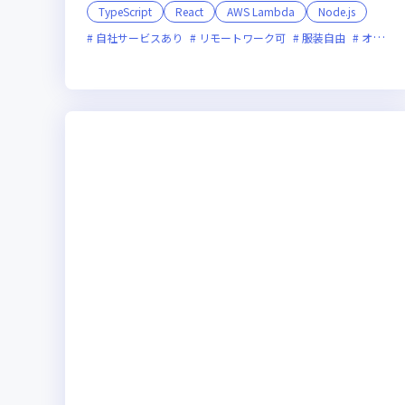
TypeScript
React
AWS Lambda
Node.js
自社サービスあり
リモートワーク可
服装自由
オンライン選考可