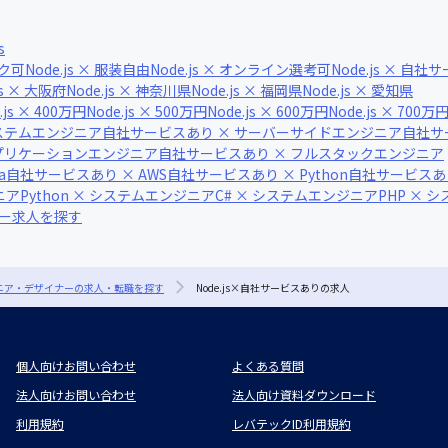
s
ーク可
Node.js × 服装自由
Node.js × オンライン選考可
Node.js × 自
js × 大阪府
Node.js × 神奈川県
Node.js × 福岡県
Node.js × 愛知県
.js × 400万円
Node.js × 500万円
Node.js × 600万円
Node.js × 700万
ステムエンジニア
自社サービスあり × サーバーサイドエンジニア
自社サ
アプリケーションエンジニア
自社サービスあり × フルスタックエンジニア
a
自社サービスあり × AWS
自社サービスあり × Python
自社サービスあり ×
ニア
Python × システムエンジニア
C# × システムエンジニア
PHP × 
ナー求人を探す
ジニア・デザイナーの求人・転職を探す
Node.js×自社サービスありの求人
個人向けお問い合わせ
よくある質問
法人向けお問い合わせ
法人向け資料ダウンロード
利用規約
レバテックID利用規約