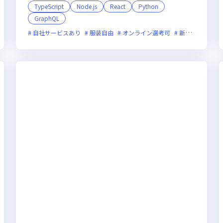
TypeScript
Node.js
React
Python
GraphQL
新技術に積極的
ベンチャー企業
上場企業
グローバル展開
自社サービスあり
服装自由
オンライン選考可
新規立ち上げ