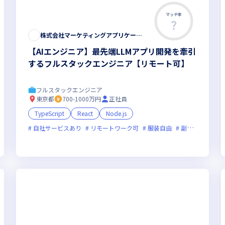
マッチ率
株式会社マーケティングアプリケーションズ
【AIエンジニア】最先端LLMアプリ開発を牽引
するフルスタックエンジニア【リモート可】
フルスタックエンジニア
東京都
700-1000万円
正社員
TypeScript
React
Node.js
自社サービスあり
リモートワーク可
服装自由
副業可
フレ
オンライン選考可
新規立ち上げ
新技術に積極的
ベンチャー企業
残業月