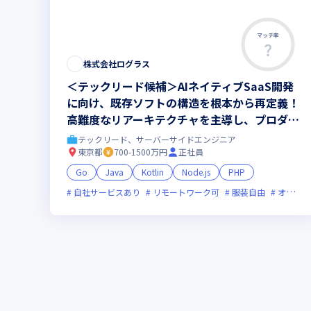
マッチ率
株式会社ログラス
＜テックリード候補＞AIネイティブSaaS開発
に向け、既存ソフトの構造を根本から再定義！
高難度なリアーキテクチャを主導し、プロダク
トとチームの成長を牽引していただきます
テックリード、サーバーサイドエンジニア
東京都
700-1500万円
正社員
Go
Java
Kotlin
Node.js
PHP
自社サービスあり
リモートワーク可
服装自由
オンライン選考可