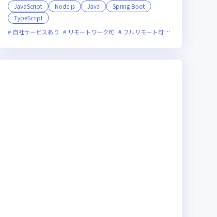
JavaScript
Node.js
Java
Spring Boot
TypeScript
裁量労働制あり
新技術に積極的
自社サービスあり
ベンチャー企業
リモートワーク可
フルリモート可
服装自由
副業