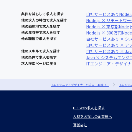
条件を減らして求人を探す
自社サービスあり
Node.j
他の求人の特徴で求人を探す
Node.js × リモートワ
他の勤務地で求人を探す
Node.js × 東京都
Node.
他の年収帯で求人を探す
Node.js × 300万円
Node
他の職種で求人を探す
自社サービスあり × シ
自社サービスあり × 
他のスキルで求人を探す
自社サービスあり × Jav
他の条件で求人を探す
Java × システムエンジ
求人検索ページに戻る
ITエンジニア・デザイ
ITエンジニア・デザイナーの求人・転職TOP
ITエン
IT・Web求人を探す
人材をお探しの企業様へ
運営会社