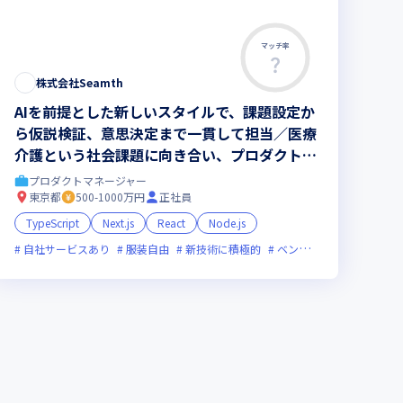
マッチ率
株式会社Seamth
AIを前提とした新しいスタイルで、課題設定か
ら仮説検証、意思決定まで一貫して担当／医療
介護という社会課題に向き合い、プロダクト開
発を通じて本質的な価値提供をしませんか
プロダクトマネージャー
東京都
500-1000万円
正社員
TypeScript
Next.js
React
Node.js
新技術に積極的
自社サービスあり
女性エンジニアが活躍中
服装自由
新技術に積極的
ベンチャー企業