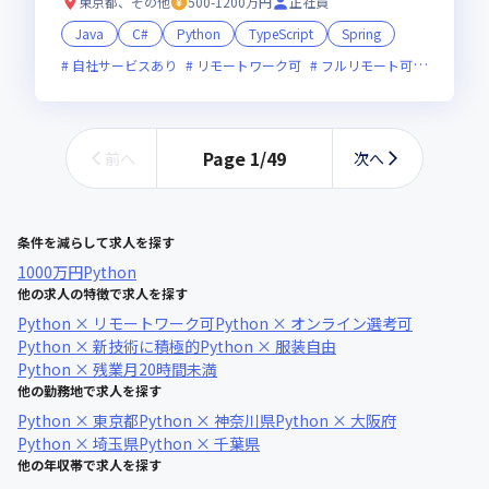
東京都、その他
500-1200万円
正社員
Java
C#
Python
TypeScript
Spring
自社サービスあり
リモートワーク可
フルリモート可
服装自由
Page
1
/
49
前へ
次へ
条件を減らして求人を探す
1000万円
Python
他の求人の特徴で求人を探す
Python × リモートワーク可
Python × オンライン選考可
Python × 新技術に積極的
Python × 服装自由
Python × 残業月20時間未満
他の勤務地で求人を探す
Python × 東京都
Python × 神奈川県
Python × 大阪府
Python × 埼玉県
Python × 千葉県
他の年収帯で求人を探す