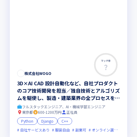
マッチ率
株式会社WOGO
3D×AI CAD 設計自動化など、自社プロダクト
のコア技術開発を担当／独自技術とアルゴリズ
ムを駆使し、製造・建築業界の全プロセスを刷
新する最先端開発をお任せします
フルスタックエンジニア、AI・機械学習エンジニア
東京都
600-1200万円
正社員
Python
Django
C++
自社サービスあり
服装自由
副業可
オンライン選考可
フレ