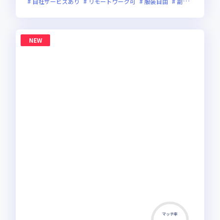
自社サービスあり
リモートワーク可
服装自由
副業可
新規
NEW
マッチ率