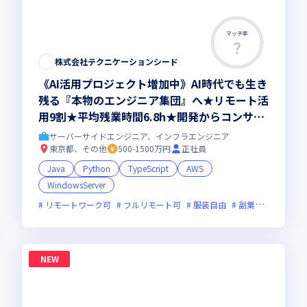
マッチ率
株式会社テクニケーションシード
《AI活用プロジェクト増加中》AI時代でも生き
残る『本物のエンジニア集団』へ★リモート活
用9割★平均残業時間6.8h★開発からコンサル
領域まで、一気通貫でキャリアを作りたいあな
サーバーサイドエンジニア、インフラエンジニア
たにオススメの環境です！
東京都、その他
500-1500万円
正社員
Java
Python
TypeScript
AWS
WindowsServer
リモートワーク可
フルリモート可
服装自由
副業可
オンラ
NEW