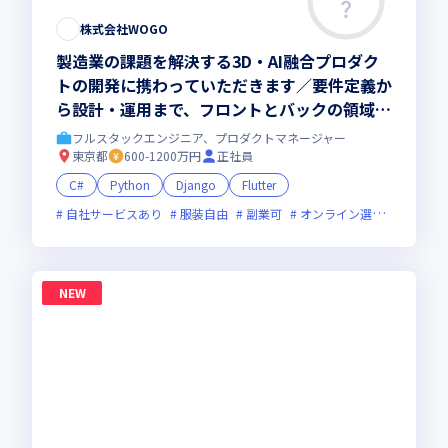
株式会社WOGO
製造業の課題を解決する3D・AI融合プロダク
トの開発に携わっていただきます／要件定義か
ら設計・運用まで、フロントとバックの領域を
越えたフルスタックな開発に挑めます
フルスタックエンジニア、プロダクトマネージャー
東京都
600-1200万円
正社員
C#
Python
Django
Flutter
自社サービスあり
服装自由
副業可
オンライン選考可
フレ
NEW