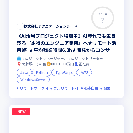
マッチ率
株式会社テクニケーションシード
《AI活用プロジェクト増加中》AI時代でも生き
残る『本物のエンジニア集団』へ★リモート活
用9割★平均残業時間6.8h★開発からコンサル
領域まで、一気通貫でキャリアを作りたいあな
プロジェクトマネージャー、プロジェクトリーダー
たにオススメの環境です！
東京都、その他
800-1500万円
正社員
Java
Python
TypeScript
AWS
WindowsServer
リモートワーク可
フルリモート可
服装自由
副業可
オンラ
NEW