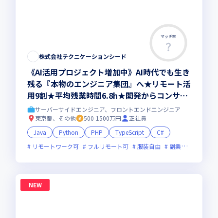
マッチ率
株式会社テクニケーションシード
《AI活用プロジェクト増加中》AI時代でも生き
残る『本物のエンジニア集団』へ★リモート活
用9割★平均残業時間6.8h★開発からコンサル
領域まで、一気通貫でキャリアを作りたいあな
サーバーサイドエンジニア、フロントエンドエンジニア
たにオススメの環境です！
東京都、その他
500-1500万円
正社員
Java
Python
PHP
TypeScript
C#
リモートワーク可
フルリモート可
服装自由
副業可
オンラ
NEW