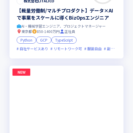
株式会社LITALICO
【裁量労働制/マルチプロダクト】データ×AI
で事業をスケールに導くBizOpsエンジニア
AI・機械学習エンジニア、プロジェクトマネージャー
東京都
850-1400万円
正社員
Python
GCP
TypeScript
自社サービスあり
リモートワーク可
服装自由
副業可
新規
NEW