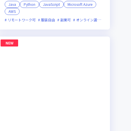
Java
Python
JavaScript
Microsoft Azure
AWS
ックス制度あり
新規立ち上げ
新技術に積極的
ベンチャー企業
残業月20
リモートワーク可
服装自由
副業可
オンライン選考可
新規立ち上げ
NEW