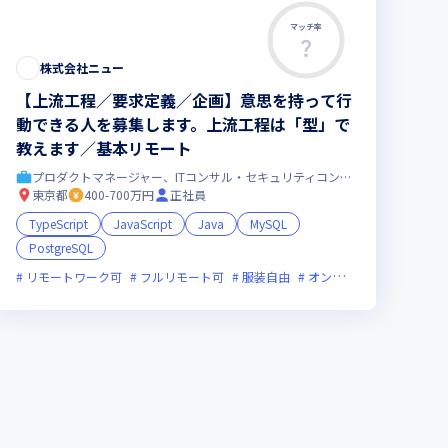
マッチ率
株式会社ニュー
【上流工程／要求定義／企画】意思を持って行
動できる人を募集します。上流工程は「型」で
教えます／基本リモート
プロダクトマネージャー、ITコンサル・セキュリティコンサル
東京都
400-700万円
正社員
TypeScript
JavaScript
Java
MySQL
PostgreSQL
間未満
リモートワーク可
女性エンジニアが活躍中
フルリモート可
服装自由
オンライン選考可
新技