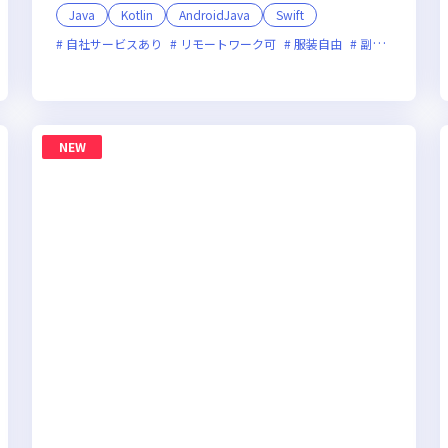
Java
Kotlin
AndroidJava
Swift
自社サービスあり
新技術に積極的
残業月20時間未満
リモートワーク可
服装自由
女性エンジニアが活躍中
副業可
フレ
NEW