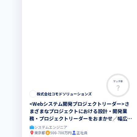
マッチ率
株式会社コモドソリューションズ
<Webシステム開発プロジェクトリーダー>さ
まざまなプロジェクトにおける設計・開発業
務・プロジェクトリーダーをおまかせ／幅広い
業種や技術分野の開発案件多数
システムエンジニア
東京都
500-700万円
正社員