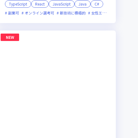
TypeScript
React
JavaScript
Java
C#
月20時間未満
副業可
オンライン選考可
上場企業
グローバル展開
新技術に積極的
女性エンジニアが活躍中
NEW