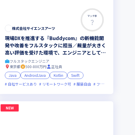
マッチ率
株式会社サイエンスアーツ
現場DXを推進する『Buddycom』の新機能開
発や改善をフルスタックに担当／裁量が大きく
高い評価を受けた環境で、エンジニアとして一
生役立つスキルが身につきます
フルスタックエンジニア
東京都
500-800万円
正社員
Java
AndroidJava
Kotlin
Swift
新技術に積極的
自社サービスあり
面接1回
リモートワーク可
残業月20時間未満
服装自由
女性エンジニアが活躍中
フレックス制度あり
NEW