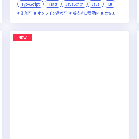
TypeScript
React
JavaScript
Java
C#
フレックス制度あり
副業可
オンライン選考可
新規立ち上げ
新技術に積極的
新技術に積極的
ベンチャー企業
女性エンジニアが活躍中
残業
NEW