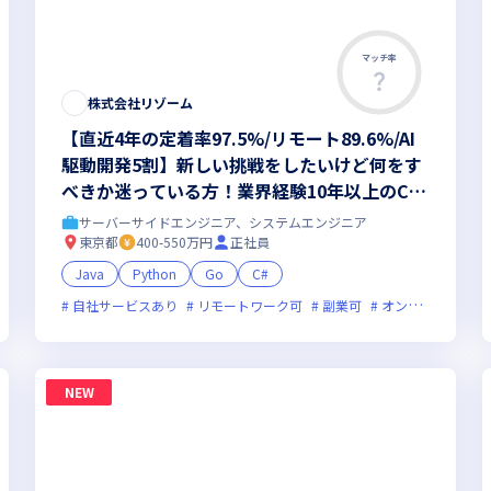
マッチ率
株式会社リゾーム
【直近4年の定着率97.5%/リモート89.6%/AI
駆動開発5割】新しい挑戦をしたいけど何をす
べきか迷っている方！業界経験10年以上のCS
が共同で作るオーダーメイドのキャリア設計
サーバーサイドエンジニア、システムエンジニア
で、市場価値＋年収UPしませんか？
東京都
400-550万円
正社員
Java
Python
Go
C#
新規立ち上げ
自社サービスあり
新技術に積極的
リモートワーク可
残業月20時間未満
副業可
女性エンジニアが活躍中
オンライン選考可
NEW