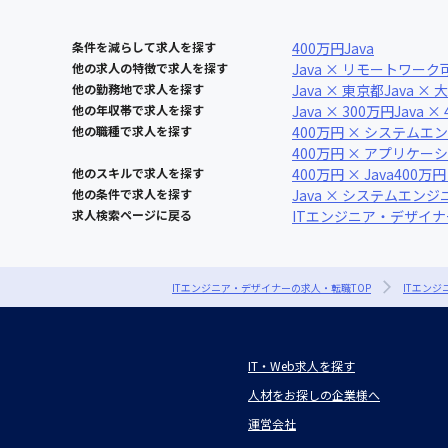
条件を減らして求人を探す
400万円
Java
他の求人の特徴で求人を探す
Java × リモートワーク
他の勤務地で求人を探す
Java × 東京都
Java ×
他の年収帯で求人を探す
Java × 300万円
Java ×
他の職種で求人を探す
400万円 × システムエ
400万円 × アプリケ
他のスキルで求人を探す
400万円 × Java
400万円
他の条件で求人を探す
Java × システムエンジ
求人検索ページに戻る
ITエンジニア・デザイ
ITエンジニア・デザイナーの求人・転職TOP
ITエン
IT・Web求人を探す
人材をお探しの企業様へ
運営会社