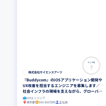
マッチ率
株式会社サイエンスアーツ
『Buddycom』のiOSアプリケーション開発や
UX改善を担当するエンジニアを募集します／
社会インフラの現場を支えながら、グローバル
な成長フェーズで力を発揮しませんか
iOSエンジニア
東京都
500-800万円
正社員