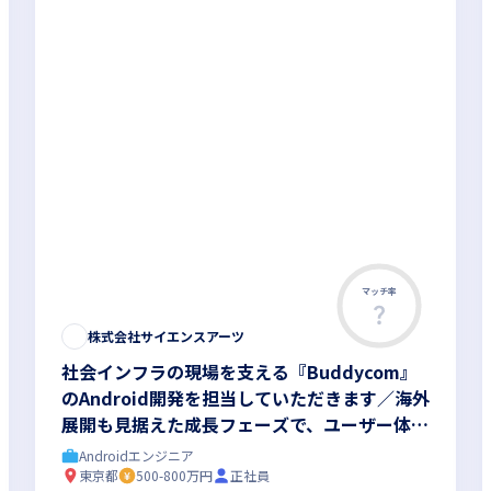
マッチ率
株式会社サイエンスアーツ
社会インフラの現場を支える『Buddycom』
のAndroid開発を担当していただきます／海外
展開も見据えた成長フェーズで、ユーザー体験
の向上に直接貢献できます
Androidエンジニア
東京都
500-800万円
正社員