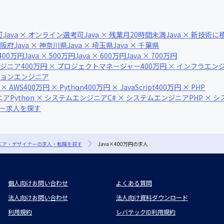
可
Java × オンライン選考可
Java × 残業月20時間未満
Java × 新技術
 大阪府
Java × 神奈川県
Java × 埼玉県
Java × 千葉県
 400万円
Java × 500万円
Java × 600万円
Java × 700万円
ンジニア
400万円 × プロジェクトマネージャー
400万円 × インフラエン
ーションエンジニア
 × AWS
400万円 × Python
400万円 × JavaScript
400万円 × PHP
ニア
Python × システムエンジニア
C# × システムエンジニア
PHP × 
ナー求人を探す
ジニア・デザイナーの求人・転職を探す
Java×400万円の求人
個人向けお問い合わせ
よくある質問
法人向けお問い合わせ
法人向け資料ダウンロード
利用規約
レバテックID利用規約