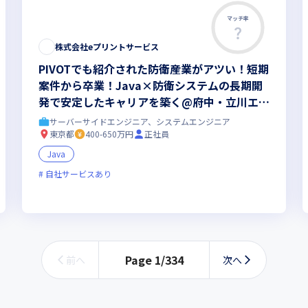
マッチ率
株式会社eプリントサービス
PIVOTでも紹介された防衛産業がアツい！短期
案件から卒業！Java×防衛システムの長期開
発で安定したキャリアを築く@府中・立川エリ
ア｜社会貢献性◎キャリアアップ◎防衛システ
サーバーサイドエンジニア、システムエンジニア
ム開発
東京都
400-650万円
正社員
Java
自社サービスあり
オンライン選考可
新規立ち上げ
新技術に積極的
面接1回
残業月20時
Page
1
/
334
前へ
次へ