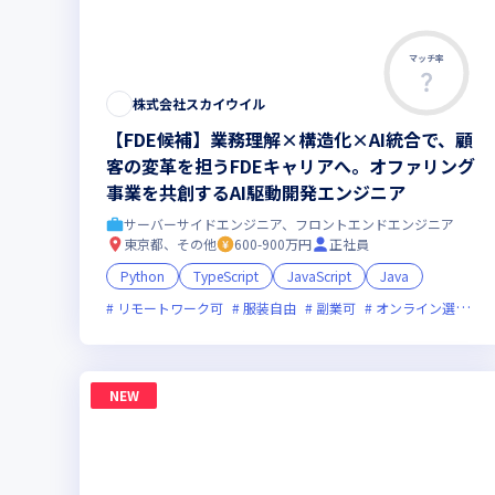
マッチ率
株式会社スカイウイル
【FDE候補】業務理解×構造化×AI統合で、顧
客の変革を担うFDEキャリアへ。オファリング
事業を共創するAI駆動開発エンジニア
サーバーサイドエンジニア、フロントエンドエンジニア
東京都、その他
600-900万円
正社員
Python
TypeScript
JavaScript
Java
リモートワーク可
服装自由
副業可
オンライン選考可
NEW