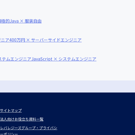
に積極的
Java × 服装自由
ジニア
400万円 × サーバーサイドエンジニア
システムエンジニア
JavaScript × システムエンジニア
サイトマップ
法人向けお役立ち資料一覧
レバレジーズグループ・プライバシ
ーポリシー