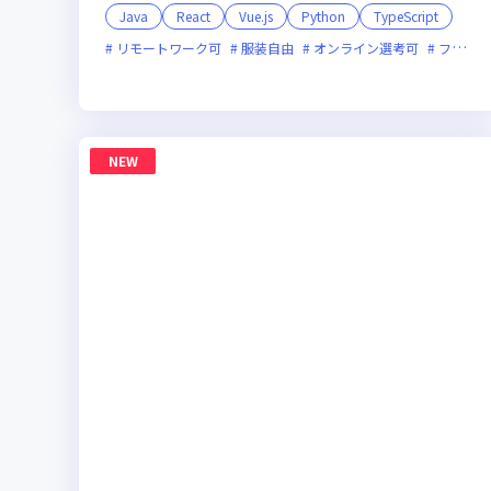
Java
React
Vue.js
Python
TypeScript
リモートワーク可
服装自由
オンライン選考可
フレックス制度あり
NEW