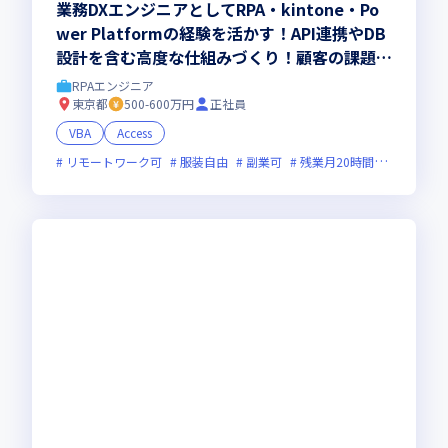
業務DXエンジニアとしてRPA・kintone・Po
wer Platformの経験を活かす！API連携やDB
設計を含む高度な仕組みづくり！顧客の課題を
技術で解決する上流経験者募集！
RPAエンジニア
東京都
500-600万円
正社員
VBA
Access
リモートワーク可
服装自由
副業可
残業月20時間未満
上場