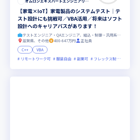
オムロンエキスパートエンジニアリング株式会社
【家電×IoT】家電製品のシステムテスト｜テ
スト設計にも挑戦可／VBA活用／将来はソフト
設計へのキャリアパスがあります！
テストエンジニア・QAエンジニア、組込・制御・汎用系エンジニア
滋賀県、その他
400-647万円
正社員
C++
VBA
リモートワーク可
服装自由
副業可
フレックス制度あり
新