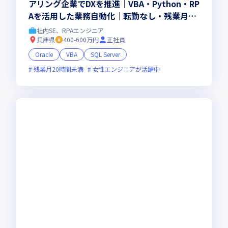
アリング企業でDXを推進｜VBA・Python・RP
Aを活用した業務自動化｜転勤なし・残業月20
h未満・最大11連休可
社内SE、RPAエンジニア
兵庫県
400-600万円
正社員
Oracle
VBA
SQL Server
残業月20時間未満
女性エンジニアが活躍中