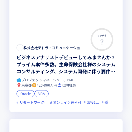
マッチ率
株式会社テトラ・コミュニケーションズ
ビジネスアナリストデビューしてみませんか？
プライム案件多数。生命保険会社様のシステム
コンサルティング、システム開発に伴う要件と
りまとめなどをお任せ。
プロジェクトマネージャー、PMO
東京都
420-800万円
契約社員
Oracle
VBA
リモートワーク可
オンライン選考可
面接1回
残業月20時間未満