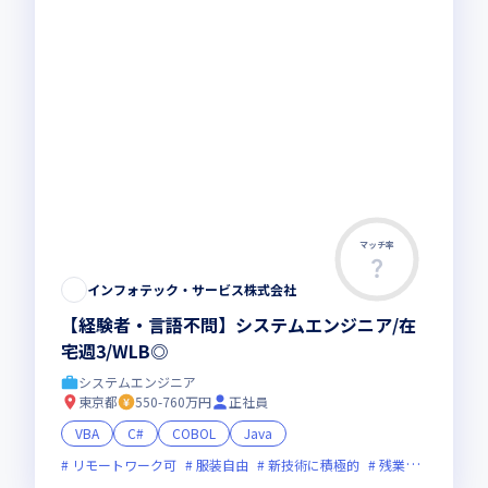
マッチ率
インフォテック・サービス株式会社
【経験者・言語不問】システムエンジニア/在
宅週3/WLB◎
システムエンジニア
東京都
550-760万円
正社員
VBA
C#
COBOL
Java
リモートワーク可
服装自由
新技術に積極的
残業月20時間未満