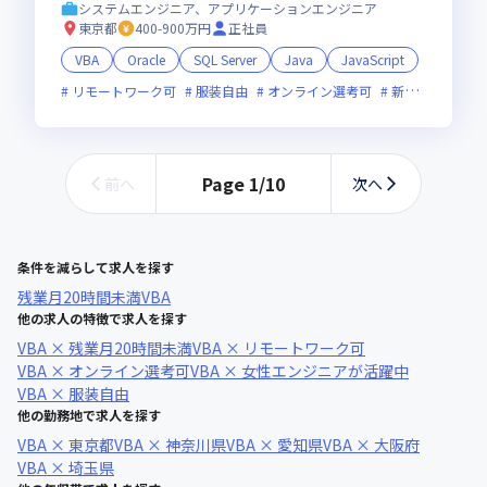
システムエンジニア、アプリケーションエンジニア
東京都
400-900万円
正社員
VBA
Oracle
SQL Server
Java
JavaScript
リモートワーク可
服装自由
オンライン選考可
新技術に積極的
Page
1
/
10
前へ
次へ
条件を減らして求人を探す
残業月20時間未満
VBA
他の求人の特徴で求人を探す
VBA × 残業月20時間未満
VBA × リモートワーク可
VBA × オンライン選考可
VBA × 女性エンジニアが活躍中
VBA × 服装自由
他の勤務地で求人を探す
VBA × 東京都
VBA × 神奈川県
VBA × 愛知県
VBA × 大阪府
VBA × 埼玉県