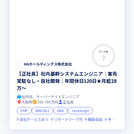
マッチ率
HAホールディングス株式会社
【正社員】社内基幹システムエンジニア｜客先
常駐なし・自社開発｜年間休日120日★月給28
万～
社内SE、サーバーサイドエンジニア
大阪府
390-700万円
正社員
PHP
IBM Db2
VBA
JavaScript
自社サービスあり
リモートワーク可
服装自由
オンライン選考可