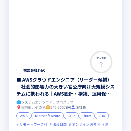
マッチ率
株式会社T&C
■ AWSクラウドエンジニア（リーダー候補）
｜社会的影響力の大きい官公庁向け大規模シス
テムに携われる｜AWS設計・構築、運用保守
案件多数｜年間休日124日｜AWS資格取得支援
システムエンジニア、プログラマ
制度あり
東京都、その他
540-700万円
正社員
AWS
Microsoft Azure
GCP
Linux
VBA
リモートワーク可
服装自由
オンライン選考可
新技術に積極的