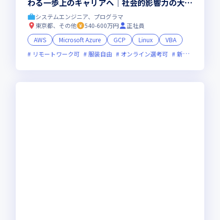
わる一歩上のキャリアへ｜社会的影響力の大き
い行政大規模システム開発｜年間休日124日｜
システムエンジニア、プログラマ
AWS資格取得支援制度あり
東京都、その他
540-600万円
正社員
AWS
Microsoft Azure
GCP
Linux
VBA
リモートワーク可
服装自由
オンライン選考可
新技術に積極的