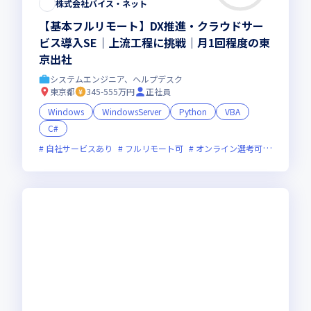
株式会社バイス・ネット
【基本フルリモート】DX推進・クラウドサー
ビス導入SE｜上流工程に挑戦｜月1回程度の東
京出社
システムエンジニア、ヘルプデスク
東京都
345-555万円
正社員
Windows
WindowsServer
Python
VBA
C#
自社サービスあり
フルリモート可
オンライン選考可
残業月2