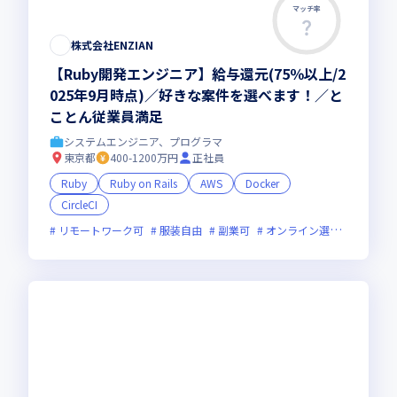
マッチ率
株式会社ENZIAN
【Ruby開発エンジニア】給与還元(75％以上/2
025年9月時点)／好きな案件を選べます！／と
ことん従業員満足
システムエンジニア、プログラマ
東京都
400-1200万円
正社員
Ruby
Ruby on Rails
AWS
Docker
CircleCI
リモートワーク可
服装自由
副業可
オンライン選考可
新規