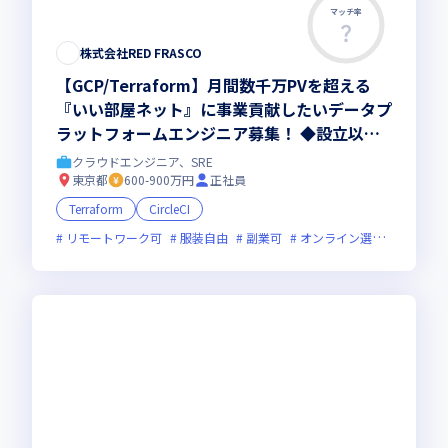
マッチ率
株式会社RED FRASCO
【GCP/Terraform】月間数千万PVを超える
『いい部屋ネット』に事業貢献したいデータプ
ラットフォームエンジニア募集！ ◆設立以
来、黒字成長 ◆フレックス ◆年間休日125日
クラウドエンジニア、SRE
以上 ◆リモートワーク相談可 ◆残業月10h程
東京都
600-900万円
正社員
度 ◆副業可
Terraform
CircleCI
リモートワーク可
服装自由
副業可
オンライン選考可
フレ