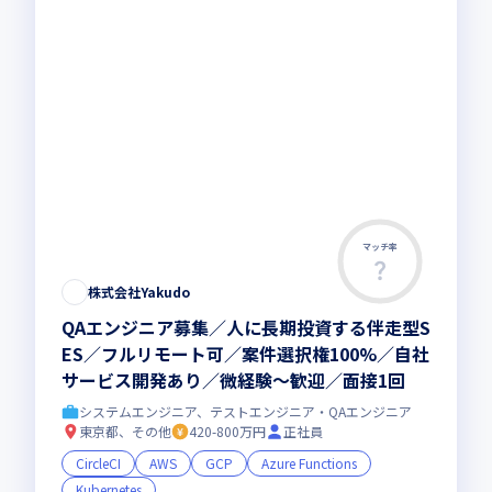
マッチ率
株式会社Yakudo
QAエンジニア募集／人に長期投資する伴走型S
ES／フルリモート可／案件選択権100%／自社
サービス開発あり／微経験〜歓迎／面接1回
システムエンジニア、テストエンジニア・QAエンジニア
東京都、その他
420-800万円
正社員
CircleCI
AWS
GCP
Azure Functions
Kubernetes