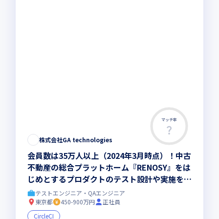
マッチ率
株式会社GA technologies
会員数は35万人以上（2024年3月時点）！中古
不動産の総合プラットホーム『RENOSY』をは
じめとするプロダクトのテスト設計や実施をお
任せ／サービスの品質向上に貢献できます
テストエンジニア・QAエンジニア
東京都
450-900万円
正社員
CircleCI