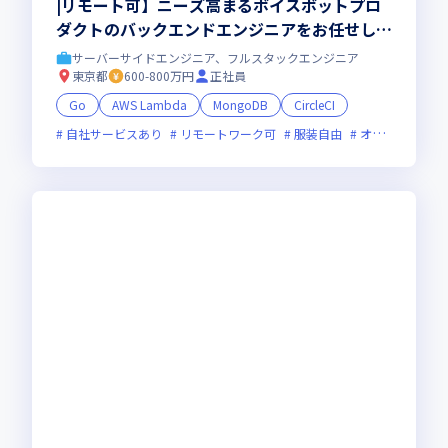
|リモート可】ニーズ高まるボイスボットプロ
ダクトのバックエンドエンジニアをお任せしま
す！
サーバーサイドエンジニア、フルスタックエンジニア
東京都
600-800万円
正社員
Go
AWS Lambda
MongoDB
CircleCI
自社サービスあり
リモートワーク可
服装自由
オンライン選考可