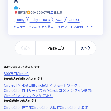
集！
SRE
東京都
600-1200万円
正社員
Ruby
Ruby on Rails
AWS
CircleCI
自社サービスあり
服装自由
オンライン選考可
フレックス制度あり
Page
1
/
3
前へ
次へ
条件を減らして求人を探す
500万円
CircleCI
他の求人の特徴で求人を探す
CircleCI × 服装自由
CircleCI × リモートワーク可
CircleCI × 自社サービスあり
CircleCI × オンライン選考可
CircleCI × フレックス制度あり
他の勤務地で求人を探す
CircleCI × 東京都
CircleCI × 大阪府
CircleCI × 北海道