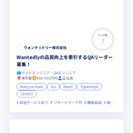
マッチ率
この求人は募集終了しました
ウォンテッドリー株式会社
Wantedlyの品質向上を牽引するQAリーダー
募集！
テストエンジニア・QAエンジニア
東京都
680-950万円
正社員
Ruby on Rails
Go
React
TypeScript
CircleCI
自社サービスあり
リモートワーク可
服装自由
副業可
オン