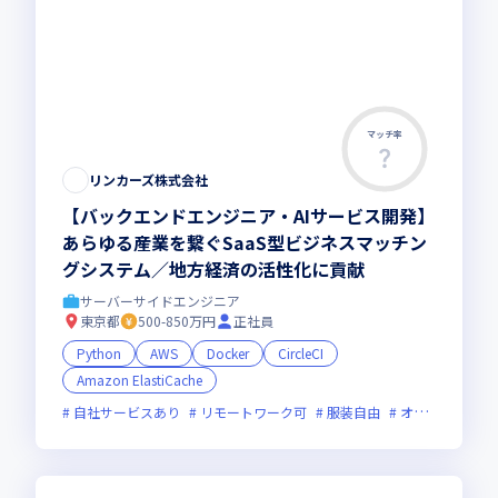
マッチ率
この求人は募集終了しました
リンカーズ株式会社
【バックエンドエンジニア・AIサービス開発】
あらゆる産業を繋ぐSaaS型ビジネスマッチン
グシステム／地方経済の活性化に貢献
サーバーサイドエンジニア
東京都
500-850万円
正社員
Python
AWS
Docker
CircleCI
Amazon ElastiCache
自社サービスあり
リモートワーク可
服装自由
オンライン選考可