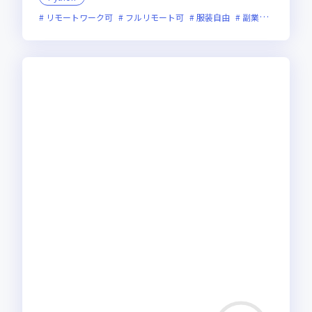
リモートワーク可
フルリモート可
服装自由
副業可
オンラ