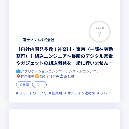
マッチ率
富士ソフト株式会社
【自社内開発多数！神奈川・東京（一部在宅勤
務可）】組込エンジニア～最新のデジタル家電
やガジェットの組込開発を一緒に行いません
か？～
アプリケーションエンジニア、システムエンジニア
神奈川県
450-741万円
正社員
C言語
C++
リモートワーク可
副業可
オンライン選考可
フレックス制度あり