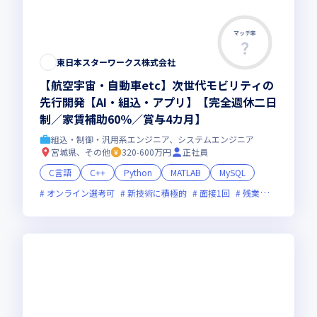
マッチ率
東日本スターワークス株式会社
【航空宇宙・自動車etc】次世代モビリティの
先行開発【AI・組込・アプリ】【完全週休二日
制／家賃補助60％／賞与4カ月】
組込・制御・汎用系エンジニア、システムエンジニア
宮城県、その他
320-600万円
正社員
C言語
C++
Python
MATLAB
MySQL
オンライン選考可
新技術に積極的
面接1回
残業月20時間未満