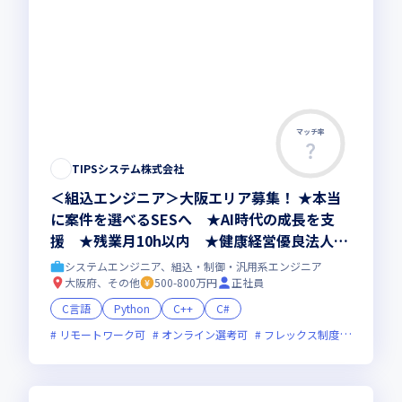
マッチ率
TIPSシステム株式会社
＜組込エンジニア＞大阪エリア募集！ ★本当
に案件を選べるSESへ ★AI時代の成長を支
援 ★残業月10h以内 ★健康経営優良法人20
26認定
システムエンジニア、組込・制御・汎用系エンジニア
大阪府、その他
500-800万円
正社員
C言語
Python
C++
C#
リモートワーク可
オンライン選考可
フレックス制度あり
残業