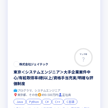
マッチ率
株式会社ジェイテック
東京＜システムエンジニア＞大手企業案件中
心/有給取得率8割以上/資格手当充実/明確な評
価制度
プログラマ、システムエンジニア
東京都、その他
490-580万円
正社員
Java
Python
C#
C++
C言語