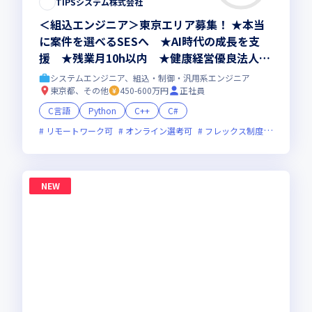
TIPSシステム株式会社
＜組込エンジニア＞東京エリア募集！ ★本当
に案件を選べるSESへ ★AI時代の成長を支
援 ★残業月10h以内 ★健康経営優良法人20
26認定
システムエンジニア、組込・制御・汎用系エンジニア
東京都、その他
450-600万円
正社員
C言語
Python
C++
C#
リモートワーク可
オンライン選考可
フレックス制度あり
残業
NEW