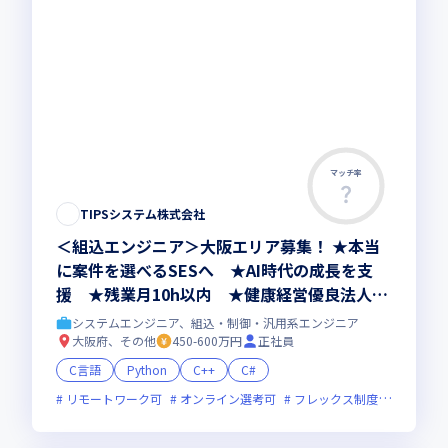
マッチ率
TIPSシステム株式会社
＜組込エンジニア＞大阪エリア募集！ ★本当
に案件を選べるSESへ ★AI時代の成長を支
援 ★残業月10h以内 ★健康経営優良法人20
26認定
システムエンジニア、組込・制御・汎用系エンジニア
大阪府、その他
450-600万円
正社員
C言語
Python
C++
C#
リモートワーク可
オンライン選考可
フレックス制度あり
残業