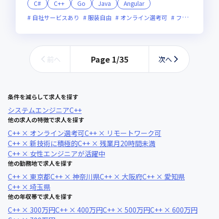
C#
C++
Go
Java
Angular
自社サービスあり
服装自由
オンライン選考可
フレックス制度あり
Page
1
/
35
前へ
次へ
条件を減らして求人を探す
システムエンジニア
C++
他の求人の特徴で求人を探す
C++ × オンライン選考可
C++ × リモートワーク可
C++ × 新技術に積極的
C++ × 残業月20時間未満
C++ × 女性エンジニアが活躍中
他の勤務地で求人を探す
C++ × 東京都
C++ × 神奈川県
C++ × 大阪府
C++ × 愛知県
C++ × 埼玉県
他の年収帯で求人を探す
C++ × 300万円
C++ × 400万円
C++ × 500万円
C++ × 600万円