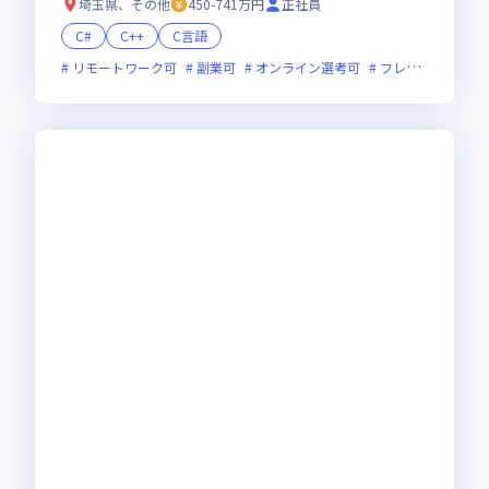
埼玉県、その他
450-741万円
正社員
C#
C++
C言語
リモートワーク可
副業可
オンライン選考可
フレックス制度あり