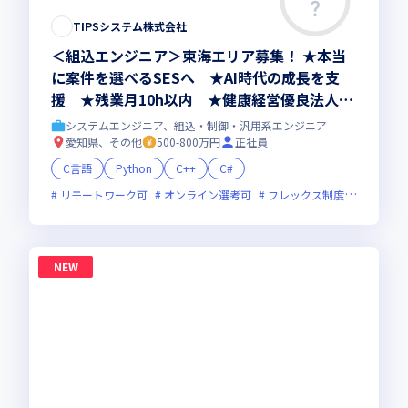
TIPSシステム株式会社
＜組込エンジニア＞東海エリア募集！ ★本当
に案件を選べるSESへ ★AI時代の成長を支
援 ★残業月10h以内 ★健康経営優良法人20
26認定
システムエンジニア、組込・制御・汎用系エンジニア
愛知県、その他
500-800万円
正社員
C言語
Python
C++
C#
リモートワーク可
オンライン選考可
フレックス制度あり
残業
NEW