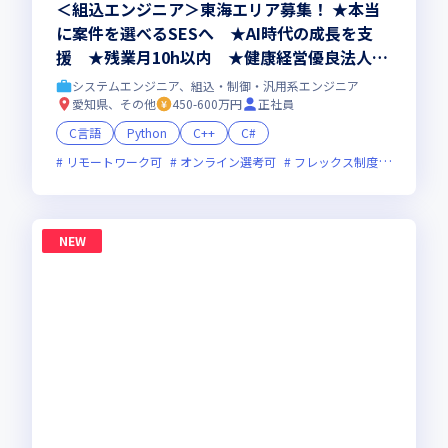
＜組込エンジニア＞東海エリア募集！ ★本当
に案件を選べるSESへ ★AI時代の成長を支
援 ★残業月10h以内 ★健康経営優良法人20
26認定
システムエンジニア、組込・制御・汎用系エンジニア
愛知県、その他
450-600万円
正社員
C言語
Python
C++
C#
リモートワーク可
オンライン選考可
フレックス制度あり
残業
NEW