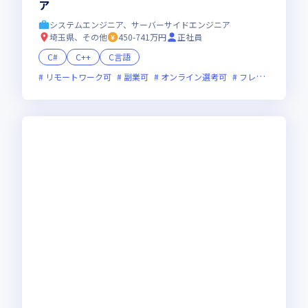
ア
システムエンジニア、サーバーサイドエンジニア
埼玉県、その他
450-741万円
正社員
C#
C++
C言語
リモートワーク可
副業可
オンライン選考可
フレックス制度あり