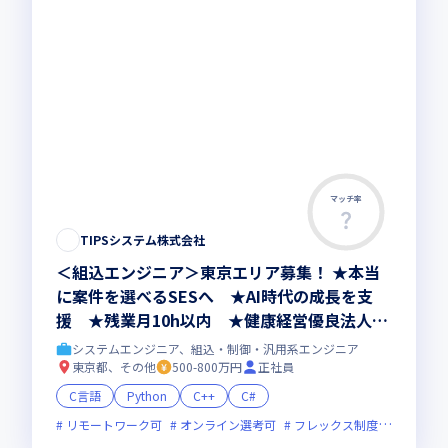
マッチ率
TIPSシステム株式会社
＜組込エンジニア＞東京エリア募集！ ★本当
に案件を選べるSESへ ★AI時代の成長を支
援 ★残業月10h以内 ★健康経営優良法人20
26認定
システムエンジニア、組込・制御・汎用系エンジニア
東京都、その他
500-800万円
正社員
C言語
Python
C++
C#
リモートワーク可
オンライン選考可
フレックス制度あり
残業