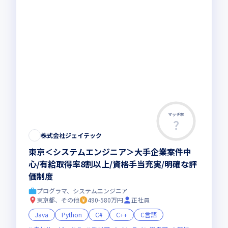
マッチ率
株式会社ジェイテック
東京＜システムエンジニア＞大手企業案件中
心/有給取得率8割以上/資格手当充実/明確な評
価制度
プログラマ、システムエンジニア
東京都、その他
490-580万円
正社員
Java
Python
C#
C++
C言語