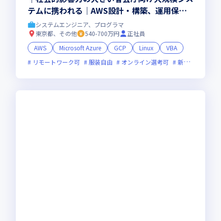
テムに携われる｜AWS設計・構築、運用保守
案件多数｜年間休日124日｜AWS資格取得支援
システムエンジニア、プログラマ
制度あり
東京都、その他
540-700万円
正社員
AWS
Microsoft Azure
GCP
Linux
VBA
リモートワーク可
服装自由
オンライン選考可
新技術に積極的