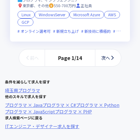
東京都、その他
550-700万円
正社員
Linux
WindowsServer
Microsoft Azure
AWS
GCP
オンライン選考可
新規立ち上げ
新技術に積極的
面接1回
残
Page
1
/
14
前へ
次へ
条件を減らして求人を探す
埼玉県
プログラマ
他のスキルで求人を探す
プログラマ × Java
プログラマ × C#
プログラマ × Python
プログラマ × JavaScript
プログラマ × PHP
求人検索ページに戻る
ITエンジニア・デザイナー求人を探す