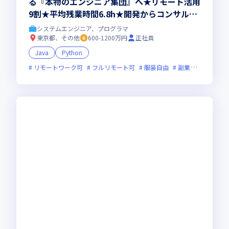
る『本物のエンジニア集団』へ★リモート活用
9割★平均残業時間6.8h★開発からコンサル領
域まで、一気通貫でキャリアを作りたいあなた
システムエンジニア、プログラマ
にオススメの環境です！
東京都、その他
600-1200万円
正社員
Java
Python
リモートワーク可
フルリモート可
服装自由
副業可
オンラ