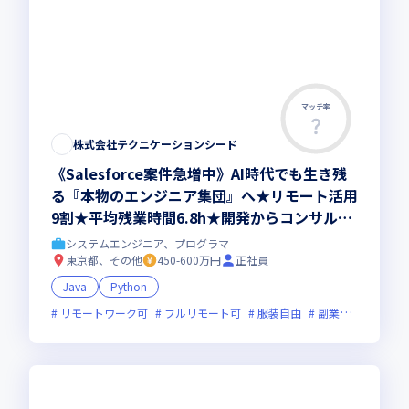
マッチ率
株式会社テクニケーションシード
《Salesforce案件急増中》AI時代でも生き残
る『本物のエンジニア集団』へ★リモート活用
9割★平均残業時間6.8h★開発からコンサル領
域まで、一気通貫でキャリアを作りたいあなた
システムエンジニア、プログラマ
にオススメの環境です！
東京都、その他
450-600万円
正社員
Java
Python
リモートワーク可
フルリモート可
服装自由
副業可
オンラ