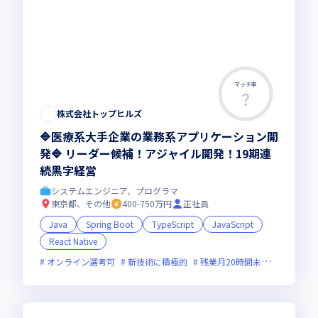
マッチ率
株式会社トップヒルズ
🔷医療系大手企業の業務系アプリケーション開
発🔷 リーダー候補！アジャイル開発！19期連
続黒字経営
システムエンジニア、プログラマ
東京都、その他
400-750万円
正社員
Java
Spring Boot
TypeScript
JavaScript
React Native
オンライン選考可
新技術に積極的
残業月20時間未満
女性エン