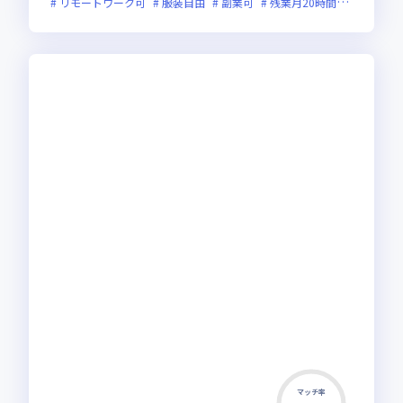
リモートワーク可
服装自由
副業可
残業月20時間未満
上場
マッチ率