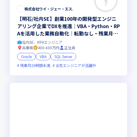
株式会社ワイ・ジェー・エス.
【明石/社内SE】創業100年の開発型エンジニ
アリング企業でDXを推進｜VBA・Python・RP
Aを活用した業務自動化｜転勤なし・残業月20
h未満・最大11連休可
社内SE、RPAエンジニア
兵庫県
400-600万円
正社員
Oracle
VBA
SQL Server
残業月20時間未満
女性エンジニアが活躍中