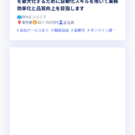
を最大化するために自動化スキルを用いて業務
効率化と品質向上を目指します
RPAエンジニア
東京都
457-700万円
正社員
自社サービスあり
服装自由
副業可
オンライン選考可
フレ