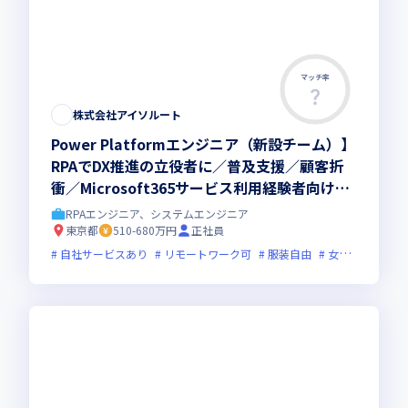
マッチ率
株式会社アイソルート
Power Platformエンジニア（新設チーム）】
RPAでDX推進の立役者に／普及支援／顧客折
衝／Microsoft365サービス利用経験者向け／
OpenWorkスコア上位1%の独立系クラウドSI
RPAエンジニア、システムエンジニア
企業
東京都
510-680万円
正社員
自社サービスあり
リモートワーク可
服装自由
女性エンジニアが活躍中