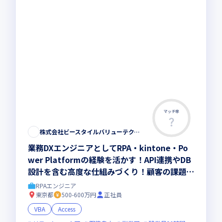
マッチ率
株式会社ビースタイルバリューテクノロジーズ
業務DXエンジニアとしてRPA・kintone・Po
wer Platformの経験を活かす！API連携やDB
設計を含む高度な仕組みづくり！顧客の課題を
技術で解決する上流経験者募集！
RPAエンジニア
東京都
500-600万円
正社員
VBA
Access