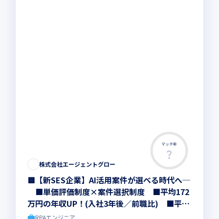
マッチ率
株式会社エージェントグロー
🟥【新SES企業】AI活用案件が選べる時代へ─
■単価評価制度×案件選択制度 ■平均172
万円の年収UP！(入社3年後／前職比) ■平均
31案件から選択可能！ ■上場企業、大手SIe
RPAエンジニア