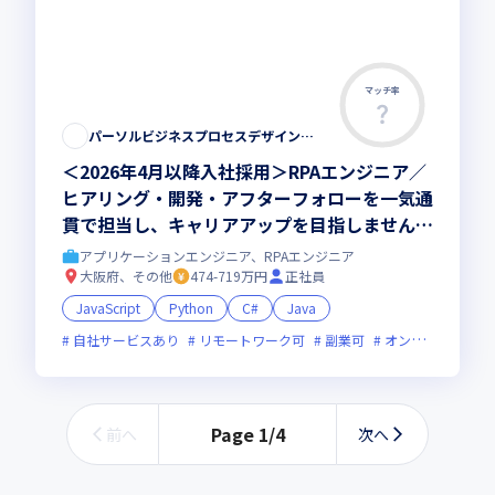
マッチ率
パーソルビジネスプロセスデザイン株式会社
＜2026年4月以降入社採用＞RPAエンジニア／
ヒアリング・開発・アフターフォローを一気通
貫で担当し、キャリアアップを目指しません
か？
アプリケーションエンジニア、RPAエンジニア
大阪府、その他
474-719万円
正社員
JavaScript
Python
C#
Java
自社サービスあり
リモートワーク可
副業可
オンライン選考可
Page
1
/
4
前へ
次へ