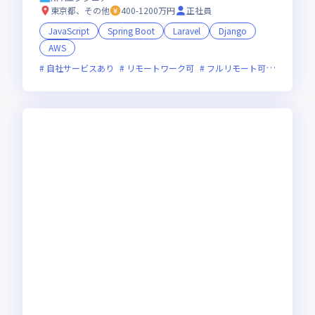
rなど約1,000社と取引！ ■厚労省認定のホ
東京都、その他
400-1200万円
正社員
ワイト企業！（残業平均7.1h、有給消化率8
JavaScript
Spring Boot
Laravel
Django
3%、年間休暇実績139日以上）
AWS
自社サービスあり
リモートワーク可
フルリモート可
服装自由