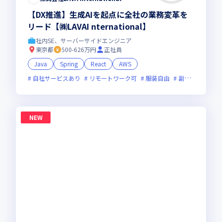
【DX推進】生成AIを起点に全社の業務変革を
リード【㈱LAVAI nternational】
社内SE、サーバーサイドエンジニア
東京都
500-626万円
正社員
Java
Spring
React
AWS
自社サービスあり
リモートワーク可
服装自由
副業可
オン
NEW