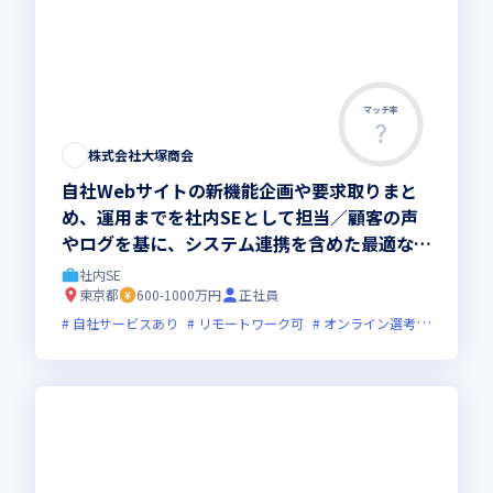
マッチ率
株式会社大塚商会
自社Webサイトの新機能企画や要求取りまと
め、運用までを社内SEとして担当／顧客の声
やログを基に、システム連携を含めた最適なサ
イト改善を主体的に進めていただきます
社内SE
東京都
600-1000万円
正社員
自社サービスあり
リモートワーク可
オンライン選考可
フレッ