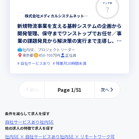
マッチ率
株式会社メディカルシステムネットワーク
新規物流事業を支える基幹システムの企画から
開発管理、保守までワンストップでお任せ／事
業の課題発見から解決策の実行まで主導し、ビ
ジネスの成長に直接貢献しませんか
社内SE、プロジェクトリーダー
東京都
450-700万円
正社員
自社サービスあり
残業月20時間未満
Page
1
/
51
前へ
次へ
条件を減らして求人を探す
自社サービスあり
社内SE
他の求人の特徴で求人を探す
社内SE × 自社サービスあり
社内SE × リモートワーク可