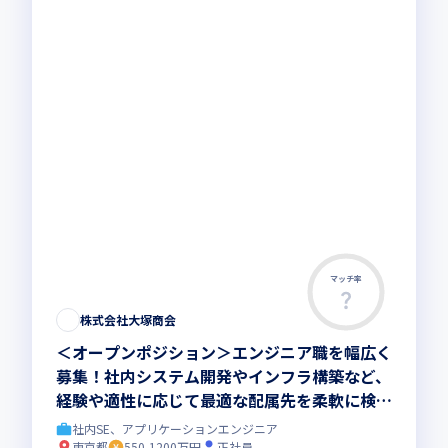
マッチ率
株式会社大塚商会
＜オープンポジション＞エンジニア職を幅広く
募集！社内システム開発やインフラ構築など、
経験や適性に応じて最適な配属先を柔軟に検討
し、ITで課題解決を推進しませんか
社内SE、アプリケーションエンジニア
東京都
550-1200万円
正社員