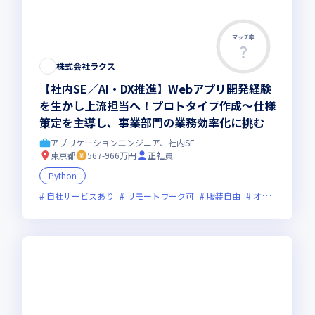
マッチ率
株式会社ラクス
【社内SE／AI・DX推進】Webアプリ開発経験
を生かし上流担当へ！プロトタイプ作成〜仕様
策定を主導し、事業部門の業務効率化に挑む
アプリケーションエンジニア、社内SE
東京都
567-966万円
正社員
Python
自社サービスあり
リモートワーク可
服装自由
オンライン選考可