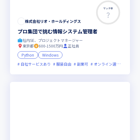
マッチ率
株式会社リオ・ホールディングス
プロ集団で挑む情報システム管理者
社内SE、プロジェクトマネージャー
東京都
600-1500万円
正社員
Python
Windows
自社サービスあり
服装自由
副業可
オンライン選考可
新規