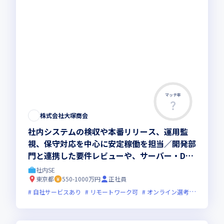
マッチ率
株式会社大塚商会
社内システムの検収や本番リリース、運用監
視、保守対応を中心に安定稼働を担当／開発部
門と連携した要件レビューや、サーバー・DB
の運用管理、性能改善にも携わっていただきま
社内SE
す
東京都
550-1000万円
正社員
自社サービスあり
リモートワーク可
オンライン選考可
フレッ