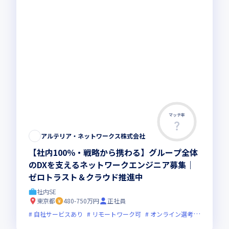
マッチ率
アルテリア・ネットワークス株式会社
【社内100％・戦略から携わる】グループ全体
のDXを支えるネットワークエンジニア募集｜
ゼロトラスト＆クラウド推進中
社内SE
東京都
480-750万円
正社員
自社サービスあり
リモートワーク可
オンライン選考可
フレッ