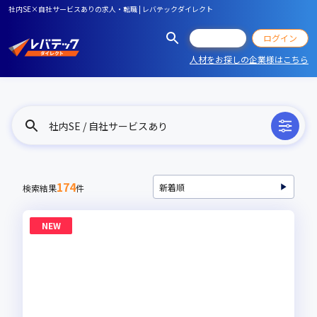
社内SE×自社サービスありの求人・転職 | レバテックダイレクト
会員登録
ログイン
人材をお探しの企業様はこちら
社内SE / 自社サービスあり
174
検索結果
件
NEW