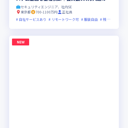
社サービス｜ハイブリッド勤務(週3出社)
セキュリティエンジニア、社内SE
東京都
700-1100万円
正社員
自社サービスあり
リモートワーク可
服装自由
残業月20時間未満
NEW