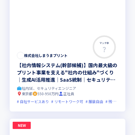
マッチ率
株式会社しまうまプリント
【社内情報システム(幹部候補)】国内最大級の
プリント事業を支える"社内の仕組み"づくり
｜生成AI活用推進｜SaaS統制｜セキュリティ
｜将来の情シス幹部を目指せるポジション｜ハ
社内SE、セキュリティエンジニア
イブリッド勤務
東京都
550-950万円
正社員
自社サービスあり
リモートワーク可
服装自由
残業月20時間未満
NEW