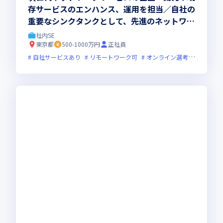
存サービスのエンハンス、運用を担当／自社の
重要なシンクタンクとして、先進のネットワー
ク技術やサービスの調査研究に携わります
社内SE
東京都
500-1000万円
正社員
自社サービスあり
リモートワーク可
オンライン選考可
フレッ