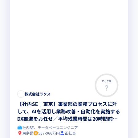
マッチ率
株式会社ラクス
【社内SE｜東京】事業部の業務プロセスに対
して、AIを活用し業務改善・自動化を実施する
DX推進をお任せ／平均残業時間は20時間前
後、有給消化率90%超
社内SE、データベースエンジニア
東京都
567-966万円
正社員