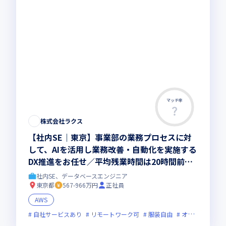
マッチ率
株式会社ラクス
【社内SE｜東京】事業部の業務プロセスに対
して、AIを活用し業務改善・自動化を実施する
DX推進をお任せ／平均残業時間は20時間前
後、有給消化率90%超
社内SE、データベースエンジニア
東京都
567-966万円
正社員
AWS
自社サービスあり
リモートワーク可
服装自由
オンライン選考可