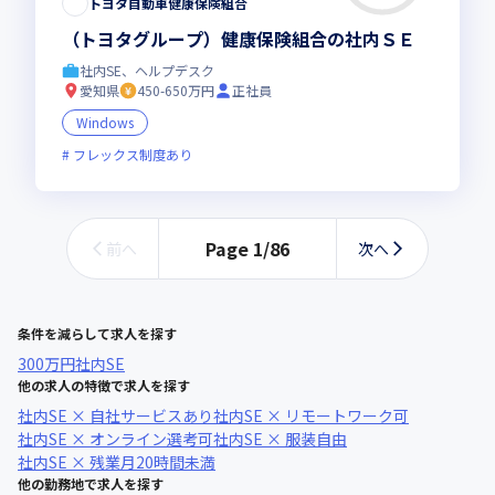
トヨタ自動車健康保険組合
（トヨタグループ）健康保険組合の社内ＳＥ
社内SE、ヘルプデスク
愛知県
450-650万円
正社員
Windows
フレックス制度あり
Page
1
/
86
前へ
次へ
条件を減らして求人を探す
300万円
社内SE
他の求人の特徴で求人を探す
社内SE × 自社サービスあり
社内SE × リモートワーク可
社内SE × オンライン選考可
社内SE × 服装自由
社内SE × 残業月20時間未満
他の勤務地で求人を探す