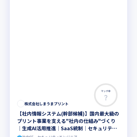
マッチ率
株式会社しまうまプリント
【社内情報システム(幹部候補)】国内最大級の
プリント事業を支える"社内の仕組み"づくり
｜生成AI活用推進｜SaaS統制｜セキュリティ
｜将来の情シス幹部を目指せるポジション｜ハ
社内SE、セキュリティエンジニア