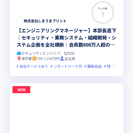
マッチ率
株式会社しまうまプリント
【エンジニアリングマネージャー】本部長直下
｜セキュリティ・業務システム・組織開発・シ
ステム企画を全社横断｜会員数600万人超の自
社サービス｜ハイブリッド勤務(週3出社)
セキュリティエンジニア、社内SE
東京都
700-1100万円
正社員
自社サービスあり
リモートワーク可
服装自由
残業月20時間未満
NEW