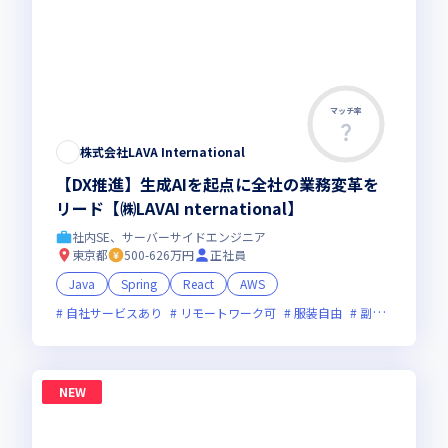
マッチ率
株式会社LAVA International
【DX推進】生成AIを起点に全社の業務変革を
リード【㈱LAVAI nternational】
社内SE、サーバーサイドエンジニア
東京都
500-626万円
正社員
Java
Spring
React
AWS
自社サービスあり
リモートワーク可
服装自由
副業可
オン
NEW