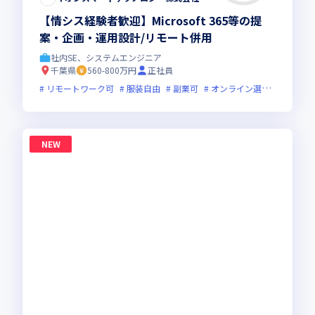
【情シス経験者歓迎】Microsoft 365等の提
案・企画・運用設計/リモート併用
社内SE、システムエンジニア
千葉県
560-800万円
正社員
リモートワーク可
服装自由
副業可
オンライン選考可
フレ
NEW