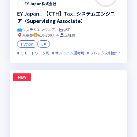
EY Japan株式会社
EY Japan_ 【CTH】Tax_システムエンジニ
ア（Supervising Associate）
システムエンジニア、社内SE
東京都
610-800万円
正社員
Python
C#
リモートワーク可
オンライン選考可
フレックス制度あり
グロ
NEW