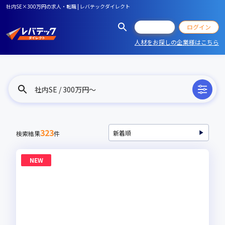
社内SE×300万円の求人・転職 | レバテックダイレクト
会員登録
ログイン
人材をお探しの企業様はこちら
社内SE / 300万円〜
323
検索結果
件
NEW