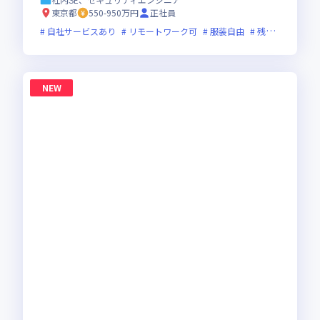
イブリッド勤務
東京都
550-950万円
正社員
自社サービスあり
リモートワーク可
服装自由
残業月20時間未満
NEW