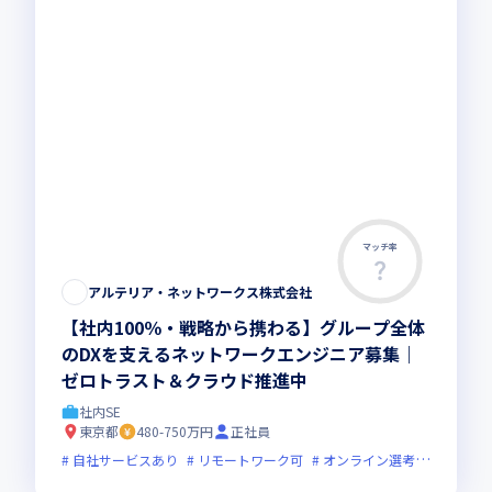
マッチ率
アルテリア・ネットワークス株式会社
【社内100％・戦略から携わる】グループ全体
のDXを支えるネットワークエンジニア募集｜
ゼロトラスト＆クラウド推進中
社内SE
東京都
480-750万円
正社員
自社サービスあり
リモートワーク可
オンライン選考可
フレッ