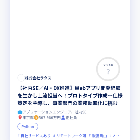
マッチ率
株式会社ラクス
【社内SE／AI・DX推進】Webアプリ開発経験
を生かし上流担当へ！プロトタイプ作成〜仕様
策定を主導し、事業部門の業務効率化に挑む
アプリケーションエンジニア、社内SE
東京都
567-966万円
正社員
Python
自社サービスあり
リモートワーク可
服装自由
オンライン選考可