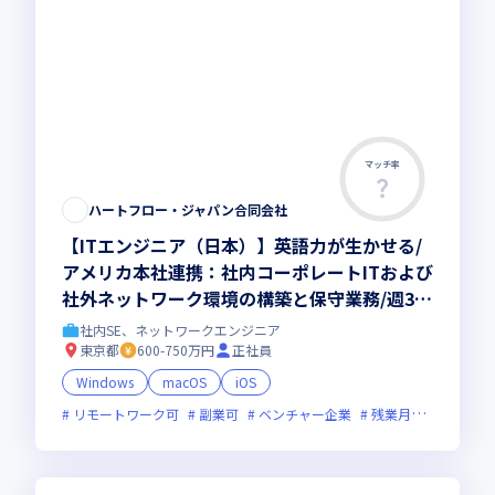
マッチ率
ハートフロー・ジャパン合同会社
【ITエンジニア（日本）】英語力が生かせる/
アメリカ本社連携：社内コーポレートITおよび
社外ネットワーク環境の構築と保守業務/週3回
出勤＋リモートベースの柔軟な働き方/副業可
社内SE、ネットワークエンジニア
東京都
600-750万円
正社員
Windows
macOS
iOS
リモートワーク可
副業可
ベンチャー企業
残業月20時間未満