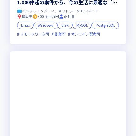
1,000件超の案件から、今の生活に最適な「場
所」と「役割」を選択＜福岡＞
インフラエンジニア、ネットワークエンジニア
福岡県
400-600万円
正社員
Linux
Windows
Unix
MySQL
PostgreSQL
リモートワーク可
副業可
オンライン選考可