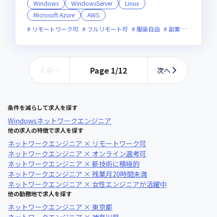
Windows
WindowsServer
Linux
Microsoft Azure
AWS
リモートワーク可
フルリモート可
服装自由
副業可
オンラ
Page
1
/
12
前へ
次へ
条件を減らして求人を探す
Windows
ネットワークエンジニア
他の求人の特徴で求人を探す
ネットワークエンジニア × リモートワーク可
ネットワークエンジニア × オンライン選考可
ネットワークエンジニア × 新技術に積極的
ネットワークエンジニア × 残業月20時間未満
ネットワークエンジニア × 女性エンジニアが活躍中
他の勤務地で求人を探す
ネットワークエンジニア × 東京都