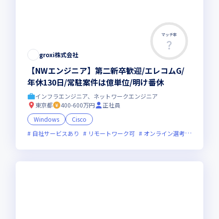
マッチ率
groxi株式会社
【NWエンジニア】第二新卒歓迎/エレコムG/
年休130日/常駐案件は億単位/明け番休
インフラエンジニア、ネットワークエンジニア
東京都
400-600万円
正社員
Windows
Cisco
自社サービスあり
リモートワーク可
オンライン選考可
新規立