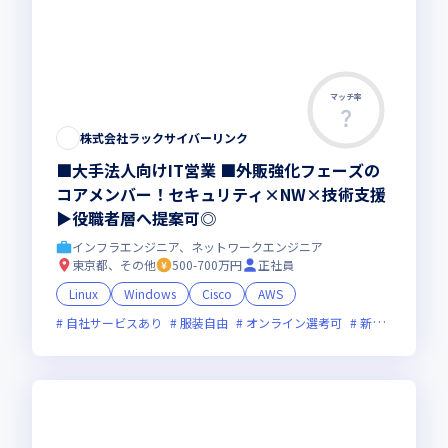
マッチ率
株式会社ラックサイバーリンク
■大手法人向けIT営業 ■外販強化フェーズの
コアメンバー！セキュリティ×NW×技術支援
▶役職者層へ提案可◎
インフラエンジニア、ネットワークエンジニア
東京都、その他
500-700万円
正社員
Linux
Windows
Cisco
AWS
自社サービスあり
服装自由
オンライン選考可
新技術に積極的