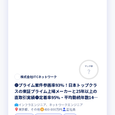
マッチ率
株式会社ITCネットワーク
🔴プライム案件参画率93%！日本トップクラ
スの東証プライム上場メーカーと25年以上の
直取引実績🔴定着率95%・平均勤続年数14年
超🔴平均残業5h(残業代全額支給)🔴リモート可
インフラエンジニア、ネットワークエンジニア
🔴ベテラン社員のサポート有
東京都、その他
400-800万円
正社員