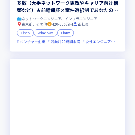
多数（大手ネットワーク更改やキャリア向け構
築など）★前給保証×案件選択制であなたの
「やりたい」を実現！年休130日・残業月10.5
ネットワークエンジニア、インフラエンジニア
h以下の圧倒的な働きやすさ◎
東京都、その他
420-606万円
正社員
Cisco
Windows
Linux
ベンチャー企業
残業月20時間未満
女性エンジニアが活躍中