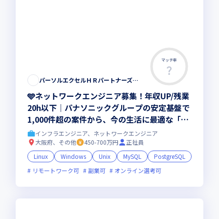
マッチ率
パーソルエクセルＨＲパートナーズ株式会社
🩵ネットワークエンジニア募集！年収UP/残業
20h以下｜パナソニックグループの安定基盤で
1,000件超の案件から、今の生活に最適な「場
所」と「役割」を選択＜首都圏/関西＞
インフラエンジニア、ネットワークエンジニア
大阪府、その他
450-700万円
正社員
Linux
Windows
Unix
MySQL
PostgreSQL
リモートワーク可
副業可
オンライン選考可