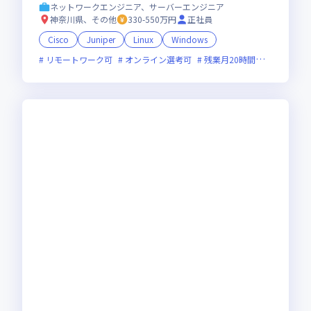
定化に向けた増員募集
ネットワークエンジニア、サーバーエンジニア
神奈川県、その他
330-550万円
正社員
Cisco
Juniper
Linux
Windows
リモートワーク可
オンライン選考可
残業月20時間未満
実務未