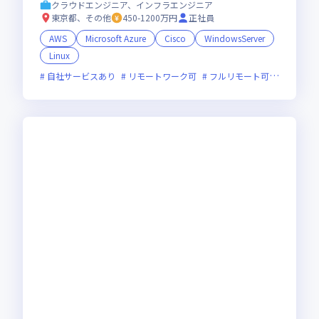
名】を突破！｜【AI・DX戦略で急成長企業】
クラウドエンジニア、インフラエンジニア
東京都、その他
450-1200万円
正社員
AWS
Microsoft Azure
Cisco
WindowsServer
Linux
自社サービスあり
リモートワーク可
フルリモート可
服装自由