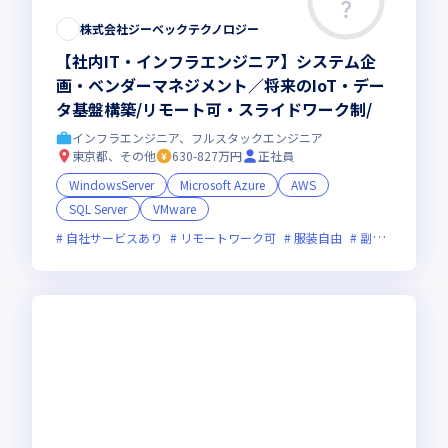
株式会社ジーベックテクノロジー
【社内IT・インフラエンジニア】システム企
画・ベンダーマネジメント／将来のIoT・デー
タ基盤構築/リモート可・スライドワーク制/
インフラエンジニア、フルスタックエンジニア
東京都、その他
630-827万円
正社員
WindowsServer
Microsoft Azure
AWS
SQL Server
VMware
自社サービスあり
リモートワーク可
服装自由
副業可
オン