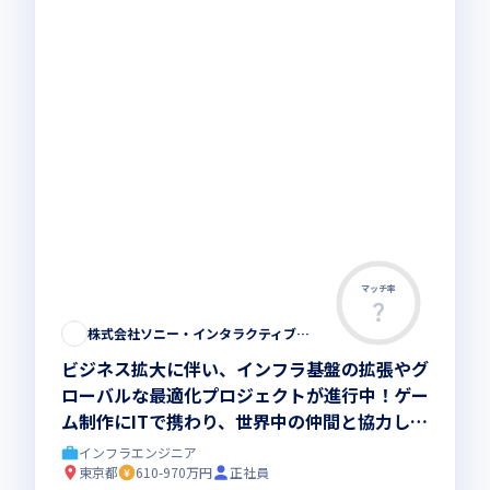
マッチ率
株式会社ソニー・インタラクティブエンタテインメント
ビジネス拡大に伴い、インフラ基盤の拡張やグ
ローバルな最適化プロジェクトが進行中！ゲー
ム制作にITで携わり、世界中の仲間と協力して
挑戦しませんか
インフラエンジニア
東京都
610-970万円
正社員