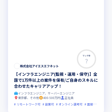
マッチ率
株式会社アイエスエフネット
【インフラエンジニア(監視・運用・保守)】全
国で1万件以上の案件を保有/ご自身のスキルに
合わせたキャリアアップ！
インフラエンジニア、サーバーエンジニア
東京都、その他
400-500万円
正社員
リモートワーク可
副業可
オンライン選考可
面接1回
残業月