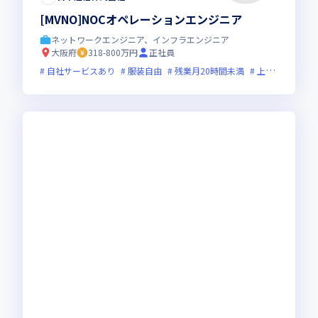
[MVNO]NOCオペレーションエンジニア
ネットワークエンジニア、インフラエンジニア
大阪府
318-800万円
正社員
自社サービスあり
服装自由
残業月20時間未満
上場企業
ス