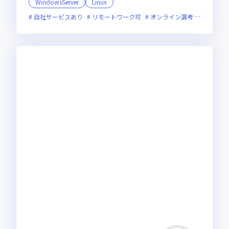
WindowsServer
Linux
自社サービスあり
リモートワーク可
オンライン選考可
新技術