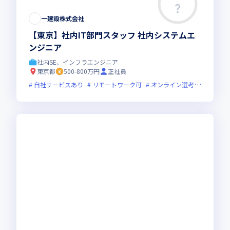
一建設株式会社
【東京】社内IT部門スタッフ 社内システムエ
ンジニア
社内SE、インフラエンジニア
東京都
500-800万円
正社員
自社サービスあり
リモートワーク可
オンライン選考可
新技術