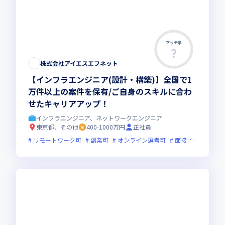
マッチ率
株式会社アイエスエフネット
【インフラエンジニア(設計・構築)】全国で1
万件以上の案件を保有/ご自身のスキルに合わ
せたキャリアアップ！
インフラエンジニア、ネットワークエンジニア
東京都、その他
400-1000万円
正社員
リモートワーク可
副業可
オンライン選考可
面接1回
残業月