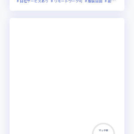
自社サービスあり
リモートワーク可
服装自由
副業可
オン
マッチ率