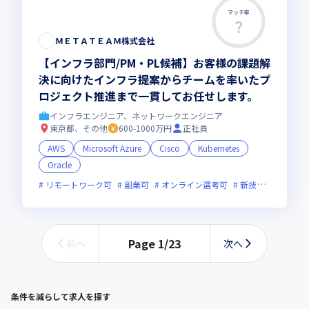
マッチ率
ＭＥＴＡＴＥＡＭ株式会社
【インフラ部門/PM・PL候補】お客様の課題解
決に向けたインフラ提案からチームを率いたプ
ロジェクト推進まで一貫してお任せします。
インフラエンジニア、ネットワークエンジニア
東京都、その他
600-1000万円
正社員
AWS
Microsoft Azure
Cisco
Kubernetes
Oracle
リモートワーク可
副業可
オンライン選考可
新技術に積極的
Page
1
/
23
前へ
次へ
条件を減らして求人を探す