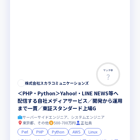
マッチ率
株式会社スカラコミュニケーションズ
＜PHP・Python＞Yahoo!・LINE NEWS等へ
配信する自社メディアサービス／開発から運用
まで一貫／東証スタンダード上場G
サーバーサイドエンジニア、システムエンジニア
東京都、その他
500-700万円
正社員
Perl
PHP
Python
AWS
Linux