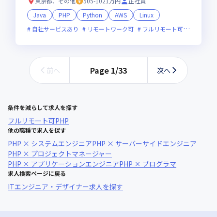
東京都、その他
505-1021万円
正社員
Java
PHP
Python
AWS
Linux
自社サービスあり
リモートワーク可
フルリモート可
服装自由
Page
1
/
33
前へ
次へ
条件を減らして求人を探す
フルリモート可
PHP
他の職種で求人を探す
PHP × システムエンジニア
PHP × サーバーサイドエンジニア
PHP × プロジェクトマネージャー
PHP × アプリケーションエンジニア
PHP × プログラマ
求人検索ページに戻る
ITエンジニア・デザイナー求人を探す