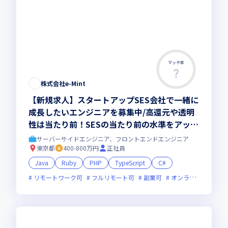
マッチ率
株式会社e-Mint
【新規求人】スタートアップSES会社で一緒に
成長したいエンジニアを募集中/高還元や透明
性は当たり前！SESの当たり前の水準をアップ
デートしていきます
サーバーサイドエンジニア、フロントエンドエンジニア
東京都
400-800万円
正社員
Java
Ruby
PHP
TypeScript
C#
リモートワーク可
フルリモート可
副業可
オンライン選考可