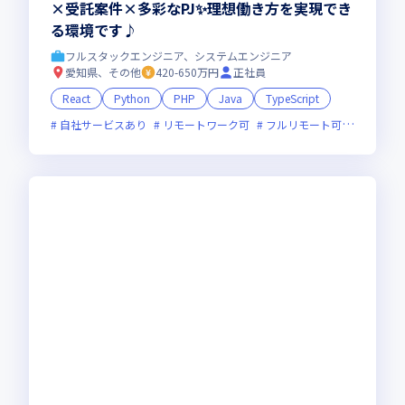
×受託案件×多彩なPJ✨理想働き方を実現でき
る環境です♪
フルスタックエンジニア、システムエンジニア
愛知県、その他
420-650万円
正社員
React
Python
PHP
Java
TypeScript
自社サービスあり
リモートワーク可
フルリモート可
服装自由