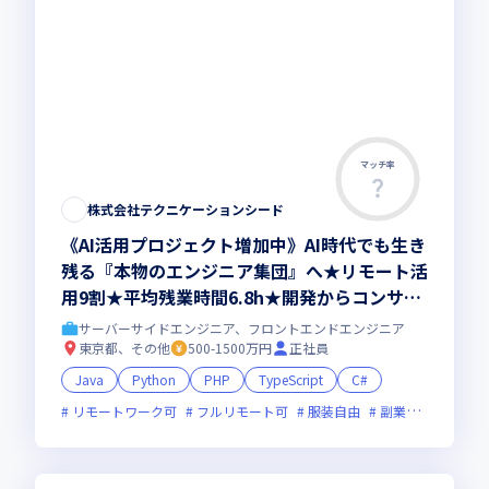
マッチ率
株式会社テクニケーションシード
《AI活用プロジェクト増加中》AI時代でも生き
残る『本物のエンジニア集団』へ★リモート活
用9割★平均残業時間6.8h★開発からコンサル
領域まで、一気通貫でキャリアを作りたいあな
サーバーサイドエンジニア、フロントエンドエンジニア
たにオススメの環境です！
東京都、その他
500-1500万円
正社員
Java
Python
PHP
TypeScript
C#
リモートワーク可
フルリモート可
服装自由
副業可
オンラ