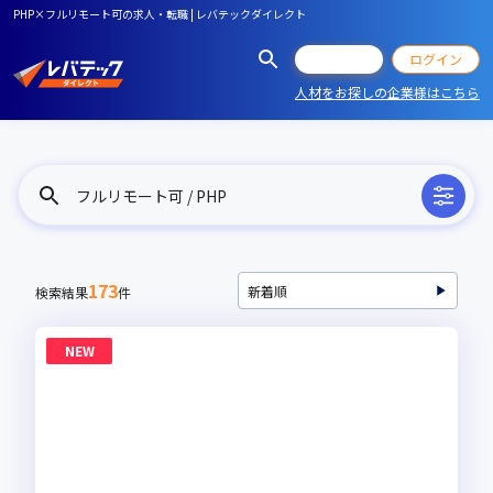
PHP×フルリモート可の求人・転職 | レバテックダイレクト
会員登録
ログイン
人材をお探しの企業様はこちら
フルリモート可 / PHP
173
検索結果
件
NEW