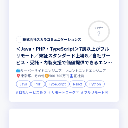
マッチ率
株式会社スカラコミュニケーションズ
＜Java・PHP・TypeScript＞7割以上がフル
リモート／東証スタンダード上場G／自社サー
ビス・受託・内製支援で価値提供できるエンジ
ニアへ
サーバーサイドエンジニア、フロントエンドエンジニア
東京都、その他
500-700万円
正社員
Java
PHP
TypeScript
React
Python
自社サービスあり
リモートワーク可
フルリモート可
服装自由