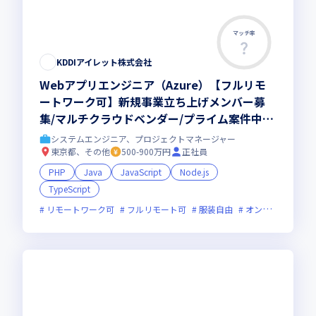
マッチ率
KDDIアイレット株式会社
Webアプリエンジニア（Azure）【フルリモ
ートワーク可】新規事業立ち上げメンバー募
集/マルチクラウドベンダー/プライム案件中心
◎KDDIグループ安定待遇
システムエンジニア、プロジェクトマネージャー
東京都、その他
500-900万円
正社員
PHP
Java
JavaScript
Node.js
TypeScript
リモートワーク可
フルリモート可
服装自由
オンライン選考可