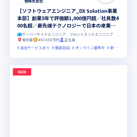
燈株式会社
【ソフトウェアエンジニア_DX Solution事業
本部】創業5年で評価額1,000億円超／社員数4
00名超／最先端テクノロジーで日本の産業を
アップデートする東大発AIスタートアップ
サーバーサイドエンジニア、フロントエンドエンジニア
東京都
450-650万円
正社員
自社サービスあり
服装自由
オンライン選考可
新規立ち上げ
NEW