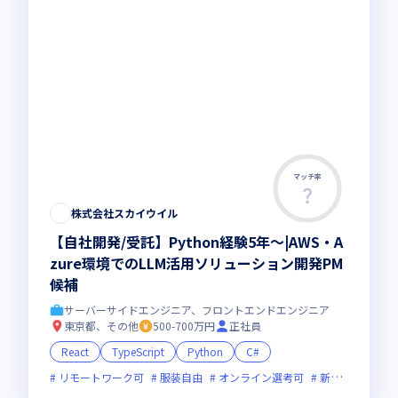
マッチ率
株式会社スカイウイル
【自社開発/受託】Python経験5年～|AWS・A
zure環境でのLLM活用ソリューション開発PM
候補
サーバーサイドエンジニア、フロントエンドエンジニア
東京都、その他
500-700万円
正社員
React
TypeScript
Python
C#
リモートワーク可
服装自由
オンライン選考可
新規立ち上げ