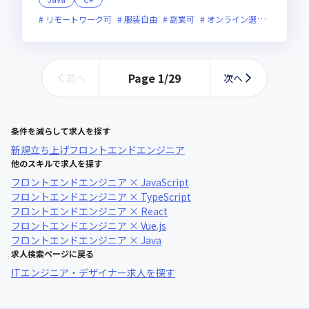
リモートワーク可
服装自由
副業可
オンライン選考可
新規
Page
1
/
29
前へ
次へ
条件を減らして求人を探す
新規立ち上げ
フロントエンドエンジニア
他のスキルで求人を探す
フロントエンドエンジニア × JavaScript
フロントエンドエンジニア × TypeScript
フロントエンドエンジニア × React
フロントエンドエンジニア × Vue.js
フロントエンドエンジニア × Java
求人検索ページに戻る
ITエンジニア・デザイナー求人を探す