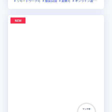
リモートワーク可
服装自由
副業可
オンライン選考可
新規
NEW
マッチ率