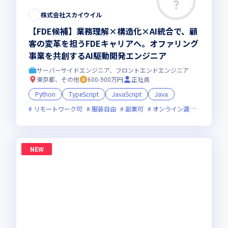
株式会社スカイウイル
【FDE候補】業務理解×構造化×AI統合で、顧
客の変革を担うFDEキャリアへ。オファリング
事業を共創するAI駆動開発エンジニア
サーバーサイドエンジニア、フロントエンドエンジニア
東京都、その他
600-900万円
正社員
Python
TypeScript
JavaScript
Java
リモートワーク可
服装自由
副業可
オンライン選考可
新規
NEW