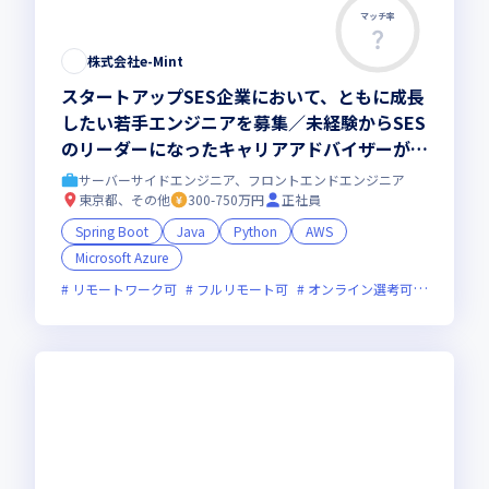
マッチ率
株式会社e-Mint
スタートアップSES企業において、ともに成長
したい若手エンジニアを募集／未経験からSES
のリーダーになったキャリアアドバイザーが次
のステップへ迷わず導きます
サーバーサイドエンジニア、フロントエンドエンジニア
東京都、その他
300-750万円
正社員
Spring Boot
Java
Python
AWS
Microsoft Azure
リモートワーク可
フルリモート可
オンライン選考可
新規立ち