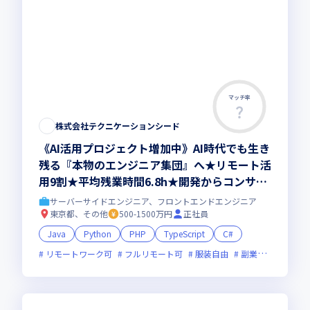
マッチ率
株式会社テクニケーションシード
《AI活用プロジェクト増加中》AI時代でも生き
残る『本物のエンジニア集団』へ★リモート活
用9割★平均残業時間6.8h★開発からコンサル
領域まで、一気通貫でキャリアを作りたいあな
サーバーサイドエンジニア、フロントエンドエンジニア
たにオススメの環境です！
東京都、その他
500-1500万円
正社員
Java
Python
PHP
TypeScript
C#
リモートワーク可
フルリモート可
服装自由
副業可
オンラ