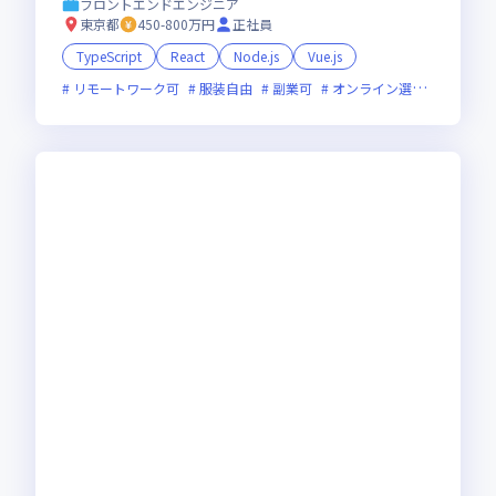
フロントエンドエンジニア
東京都
450-800万円
正社員
TypeScript
React
Node.js
Vue.js
リモートワーク可
服装自由
副業可
オンライン選考可
新規