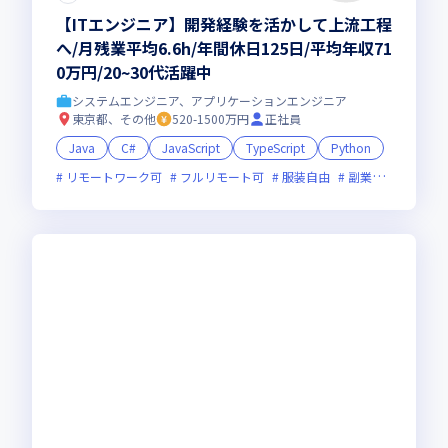
【ITエンジニア】開発経験を活かして上流工程
へ/月残業平均6.6h/年間休日125日/平均年収71
0万円/20~30代活躍中
システムエンジニア、アプリケーションエンジニア
東京都、その他
520-1500万円
正社員
Java
C#
JavaScript
TypeScript
Python
リモートワーク可
フルリモート可
服装自由
副業可
オンラ