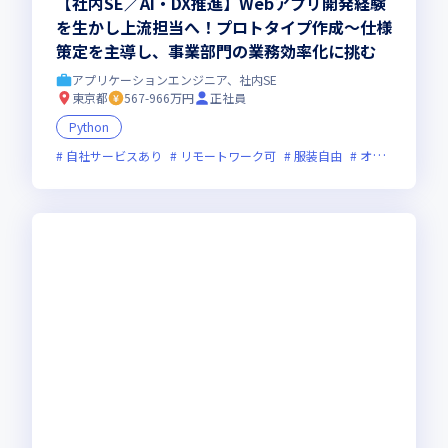
【社内SE／AI・DX推進】Webアプリ開発経験
を生かし上流担当へ！プロトタイプ作成〜仕様
策定を主導し、事業部門の業務効率化に挑む
アプリケーションエンジニア、社内SE
東京都
567-966万円
正社員
Python
自社サービスあり
リモートワーク可
服装自由
オンライン選考可