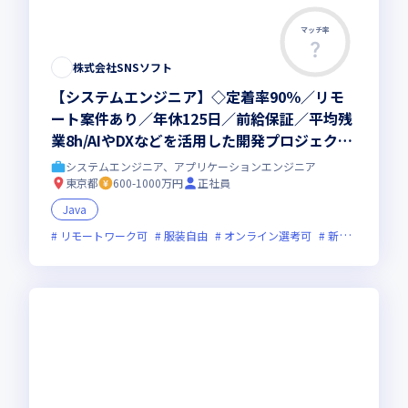
マッチ率
株式会社SNSソフト
【システムエンジニア】◇定着率90％／リモ
ート案件あり／年休125日／前給保証／平均残
業8h/AIやDXなどを活用した開発プロジェクト
も積極的に取り組んでいます！
システムエンジニア、アプリケーションエンジニア
東京都
600-1000万円
正社員
Java
リモートワーク可
服装自由
オンライン選考可
新技術に積極的