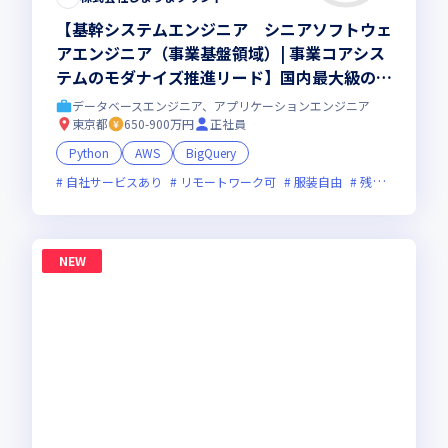
【基幹システムエンジニア シニアソフトウェ
アエンジニア（事業基盤領域）| 事業コアシス
テムのモダナイズ推進リード】国内最大級のプ
リントECを支える基幹システム｜会計・デー
データベースエンジニア、アプリケーションエンジニア
タ基盤・大規模データ管理｜ペタバイト級デー
東京都
650-900万円
正社員
タ｜基幹SaaS接続｜部課長層と協働して推進
Python
AWS
BigQuery
｜ハイブリッド勤務(週1出社)
自社サービスあり
リモートワーク可
服装自由
残業月20時間未満
NEW