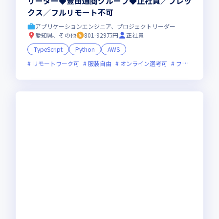
リーダー◆豊田通商グループ◆正社員／フレッ
クス／フルリモート不可
アプリケーションエンジニア、プロジェクトリーダー
愛知県、その他
801-929万円
正社員
TypeScript
Python
AWS
リモートワーク可
服装自由
オンライン選考可
フレックス制度あり