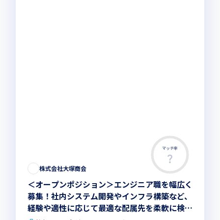
マッチ率
株式会社大塚商会
＜オープンポジション＞エンジニア職を幅広く
募集！社内システム開発やインフラ構築など、
経験や適性に応じて最適な配属先を柔軟に検討
し、ITで課題解決を推進しませんか