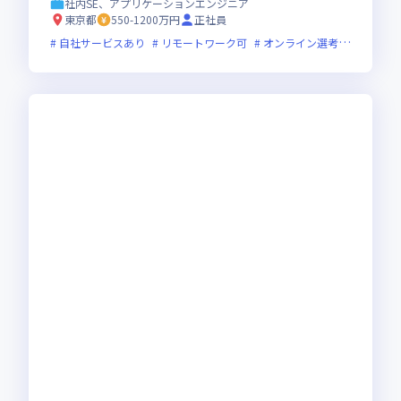
社内SE、アプリケーションエンジニア
東京都
550-1200万円
正社員
自社サービスあり
リモートワーク可
オンライン選考可
フレッ