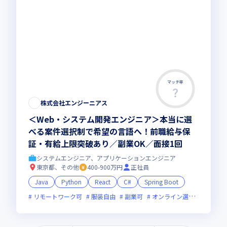
マッチ率
株式会社エンジーニアス
＜Web・システム開発エンジニア＞本当に選
べる案件選択制で希望の言語へ！前職給与保
証・有給上限突破あり／副業OK／面接1回
システムエンジニア、アプリケーションエンジニア
東京都、その他
400-900万円
正社員
Java
Python
React
C#
Spring Boot
リモートワーク可
服装自由
副業可
オンライン選考可
新技