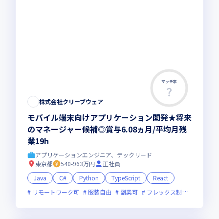
マッチ率
株式会社クリーブウェア
モバイル端末向けアプリケーション開発★将来
のマネージャー候補◎賞与6.08ヵ月/平均月残
業19h
アプリケーションエンジニア、テックリード
東京都
540-963万円
正社員
Java
C#
Python
TypeScript
React
リモートワーク可
服装自由
副業可
フレックス制度あり
新