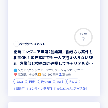
マッチ率
株式会社リズネット
開発エンジニア■第2創業期／働き方も案件も
相談OK！客先常駐でも一人で抱え込まないSE
S。営業部と技術部が連携してキャリアを支
え、希望に合う案件で上流工程へも挑戦。202
システムエンジニア、アプリケーションエンジニア
8年売上10億円を目指す会社づくりにも関われ
東京都、その他
480-900万円
正社員
る開発エンジニア
Java
PHP
Python
AWS
React
副業可
オンライン選考可
女性エンジニアが活躍中