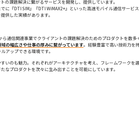
トの課題解決に繋がるサービスを開発し、提供しています。

『DTI SIM』『DTI WiMAX2+』といった高速モバイル通信サ
を提供した実績があります。
時から通信関連事業でクライアントの課題解決のためのプロダクトを数多
領域の幅広さや仕事の厚みに繋がっています
。経験豊富で高い技術力を
キルアップできる環境です。
やすいのも魅力。それぞれがアーキテクチャを考え、フレームワークを
新たなプロダクトを次々に生み出すことを可能にしています。