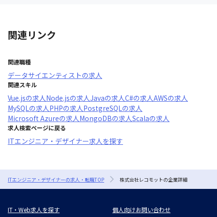
関連リンク
関連職種
データサイエンティスト
の求人
関連スキル
Vue.js
の求人
Node.js
の求人
Java
の求人
C#
の求人
AWS
の求人
MySQL
の求人
PHP
の求人
PostgreSQL
の求人
Microsoft Azure
の求人
MongoDB
の求人
Scala
の求人
求人検索ページに戻る
ITエンジニア・デザイナー求人を探す
ITエンジニア・デザイナーの求人・転職TOP
株式会社レコモットの企業詳細
IT・Web求人を探す
個人向けお問い合わせ