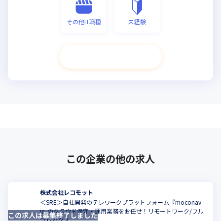
その他IT職種
未経験
次へ進む
この企業の他の求人
株式会社レコモット
＜SRE＞自社開発のテレワークプラットフォーム『moconav
i』のクラウド保守・運用業務をお任せ！リモートワーク/フル
この求人は募集終了しました
こ
フレックス