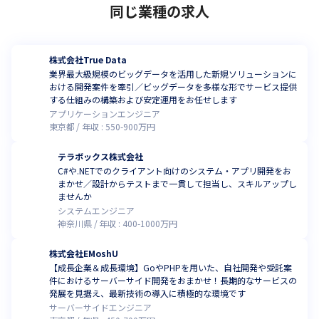
同じ業種の求人
株式会社True Data
業界最大級規模のビッグデータを活用した新規ソリューションに
おける開発案件を牽引／ビッグデータを多様な形でサービス提供
する仕組みの構築および安定運用をお任せします
アプリケーションエンジニア
東京都
年収 :
550
-
900
万円
テラボックス株式会社
C#や.NETでのクライアント向けのシステム・アプリ開発をお
まかせ／設計からテストまで一貫して担当し、スキルアップし
ませんか
システムエンジニア
神奈川県
年収 :
400
-
1000
万円
株式会社EMoshU
【成長企業＆成長環境】GoやPHPを用いた、自社開発や受託案
件におけるサーバーサイド開発をおまかせ！長期的なサービスの
発展を見据え、最新技術の導入に積極的な環境です
サーバーサイドエンジニア