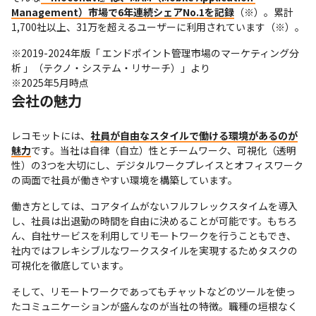
Management）市場で6年連続シェアNo.1を記録
（※）。累計
1,700社以上、31万を超えるユーザーに利用されています（※）。
※2019-2024年版「 エンドポイント管理市場のマーケティング分
析 」（テクノ・システム・リサーチ）」より

※2025年5月時点
会社の魅力
レコモットには、
社員が自由なスタイルで働ける環境があるのが
魅力
です。当社は自律（自立）性とチームワーク、可視化（透明
性）の3つを大切にし、デジタルワークプレイスとオフィスワーク
の両面で社員が働きやすい環境を構築しています。
働き方としては、コアタイムがないフルフレックスタイムを導入
し、社員は出退勤の時間を自由に決めることが可能です。もちろ
ん、自社サービスを利用してリモートワークを行うこともでき、
社内ではフレキシブルなワークスタイルを実現するためタスクの
可視化を徹底しています。
そして、リモートワークであってもチャットなどのツールを使っ
たコミュニケーションが盛んなのが当社の特徴。職種の垣根なく