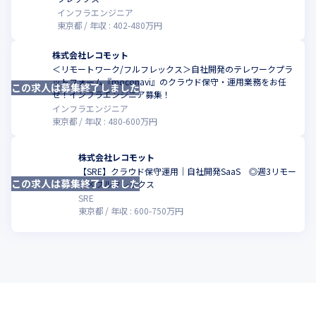
インフラエンジニア
東京都
年収 :
402
-
480
万円
株式会社レコモット
＜リモートワーク/フルフレックス＞自社開発のテレワークプラ
ットフォーム『moconavi』のクラウド保守・運用業務をお任
この求人は募集終了しました
こ
せ！インフラエンジニア募集！
インフラエンジニア
東京都
年収 :
480
-
600
万円
株式会社レコモット
【SRE】クラウド保守運用│自社開発SaaS ◎週3リモー
この求人は募集終了しました
こ
ト×フルフレックス
SRE
東京都
年収 :
600
-
750
万円